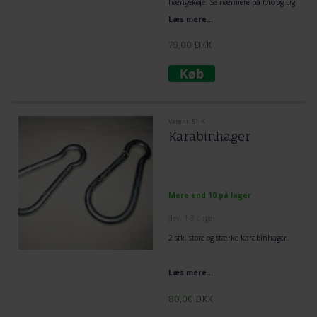
hængekøje. Se nærmere på foto og Lig
tov dobbelt omkring træ og lav et
Læs mere...
flagknob mellem hængekøje og tov.
Den mest enkelt og praktiske løsning
til ophængning af hængekøje.
79,00
DKK
Varenr. 51-K
Karabinhager
Mere end 10 på lager
(lev. 1-3 dage)
2 stk. store og stærke karabinhager.
Læs mere...
80,00
DKK