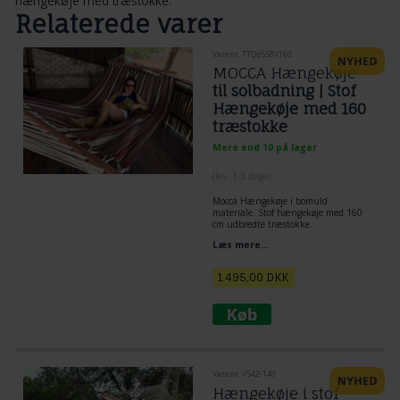
hængekøje med træstokke.
Relaterede varer
Varenr. TTQp558V160
MOCCA Hængekøje
til solbadning | Stof
Hængekøje med 160
træstokke
Mere end 10 på lager
(lev. 1-3 dage)
Mocca Hængekøje i bomuld
materiale. Stof hængekøje med 160
cm udbredte træstokke.
Et elegant design.
Læs mere...
En kvalitets hængekøje til udeliv, i
blødt og komfort lækkert textil.
1.495,00
DKK
Varenr. V542-140
Hængekøje i stof