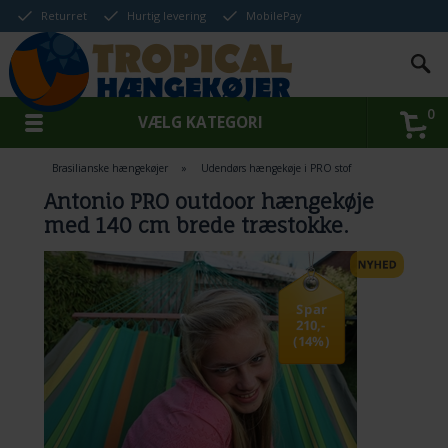
Returret
Hurtig levering
MobilePay
0
VÆLG KATEGORI
Brasilianske hængekøjer
»
Udendørs hængekøje i PRO stof
Antonio PRO outdoor hængekøje
med 140 cm brede træstokke.
Spar
210,-
(14%)