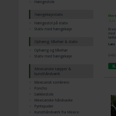
Hængestole
Hængekøjestativ
Mere
(
Lev
Hængestol på stativ
Stativ med hængekøje
Brasi
med 
lække
Ophæng, tilbehør & stativ
Skøn
Læs 
En ri
Ophæng og tilbehør
af de
benyt
845
Stativ med hængekøje
Mexicanske tæpper &
kunsthåndværk
Mexicansk sombrero
Poncho
Sækkestole
Mexicanske håndvaske
Pyntepuder
Kunsthåndværk fra Mexico