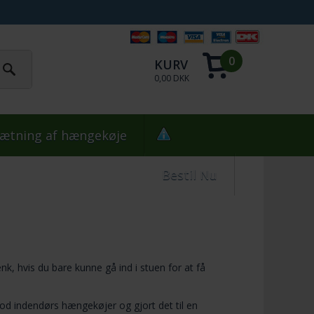
0
KURV
0,00 DKK
ætning af hængekøje
Bestil Nu
ænk, hvis du bare kunne gå ind i stuen for at få
od indendørs hængekøjer og gjort det til en