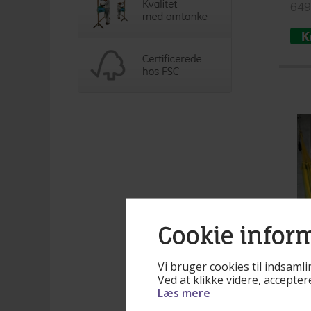
649
Cookie infor
Vi bruger cookies til indsamli
Ved at klikke videre, accepte
Læs mere
Varen