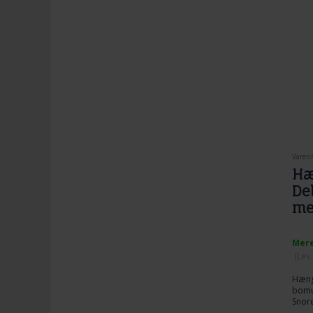
Finva
Made 
Forta
De tr
pynte
nordø
karak
bras
mang
verde
eller
Varen
Hæ
De
me
Mere
(
Lev
Hænge
bomu
Snore
og de