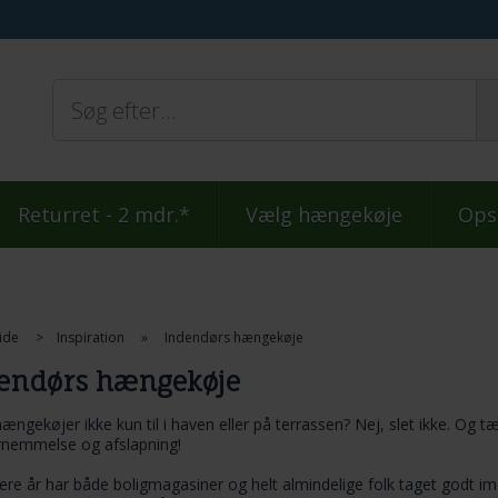
Returret - 2 mdr.*
Vælg hængekøje
Ops
ide
>
Inspiration
»
Indendørs hængekøje
endørs hængekøje
hængekøjer
ikke kun til i haven eller på terrassen? Nej, slet ikke. Og t
ornemmelse og afslapning!
re år har både boligmagasiner og helt almindelige folk taget godt im