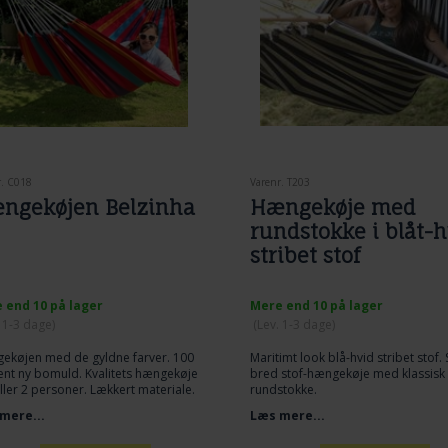
r. C018
Varenr. T203
ngekøjen Belzinha
Hængekøje med
rundstokke i blåt-h
stribet stof
 end 10 på lager
Mere end 10 på lager
. 1-3 dage
)
(
Lev. 1-3 dage
)
ekøjen med de gyldne farver. 100
Maritimt look blå-hvid stribet stof.
nt ny bomuld. Kvalitets hængekøje
bred stof-hængekøje med klassisk
 eller 2 personer. Lækkert materiale.
rundstokke.
mere...
Læs mere...