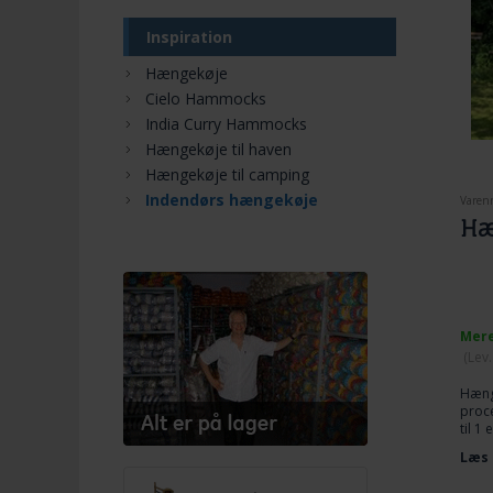
Inspiration
Hængekøje
Cielo Hammocks
India Curry Hammocks
Hængekøje til haven
Hængekøje til camping
Indendørs hængekøje
Varen
Hæ
Mere
(
Lev
Hæng
proce
til 1
Læs 