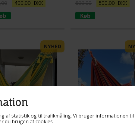
,00
499,00
DKK
699,00
599,00
DKK
mation
ng af statistik og til trafikmåling. Vi bruger informationen t
rer du brugen af cookies.
r. 85332
Varenr. Kv622r