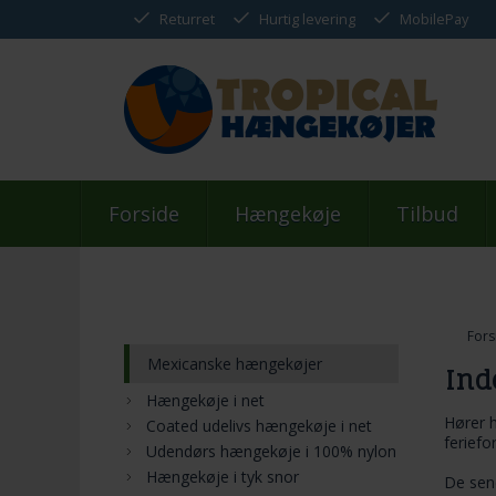
Returret
Hurtig levering
MobilePay
Forside
Hængekøje
Tilbud
Fors
Mexicanske hængekøjer
Ind
Hængekøje i net
Hører
Coated udelivs hængekøje i net
ferief
Udendørs hængekøje i 100% nylon
Hængekøje i tyk snor
De sene