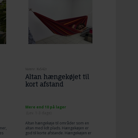
Varenr. Kv542r
Altan hængekøjet til
kort afstand
Mere end 10 på lager
(
Lev. 1-3 dage
)
Altan hængekøje til områder som en
ner,
altan med lidt plads. Hængekøjen er
es
god til korte afstande. Hængekøjen er
g
samlet i ophængs øjet på en fiks smart