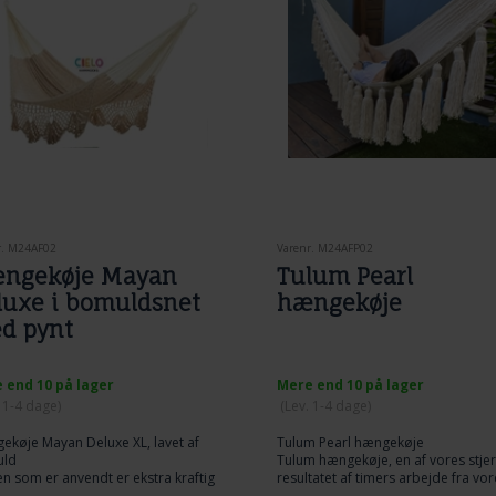
sk max. 40 grader
in Brazil. Nord-Brasilien -
leza.
aditionelle håndknyttede
kanter bruges særligt meget i det
stelige af Brasilien. Det er et
teristisk kendetegn ved de
ilianske hængekøjer, som også
e andre hængekøje fabrikanter
nen over har taget til sig i mindre
 stor grad.
r. M24AF02
Varenr. M24AFP02
ngekøje Mayan
Tulum Pearl
luxe i bomuldsnet
hængekøje
d pynt
 end 10 på lager
Mere end 10 på lager
. 1-4 dage
)
(
Lev. 1-4 dage
)
køje Mayan Deluxe XL, lavet af
Tulum Pearl hængekøje
ld
Tulum hængekøje, en af ​​vores stjer
n som er anvendt er ekstra kraftig
resultatet af timers arbejde fra vor
 smuk håndvævet frynser er sat på
kunstnere og designere, smukke o