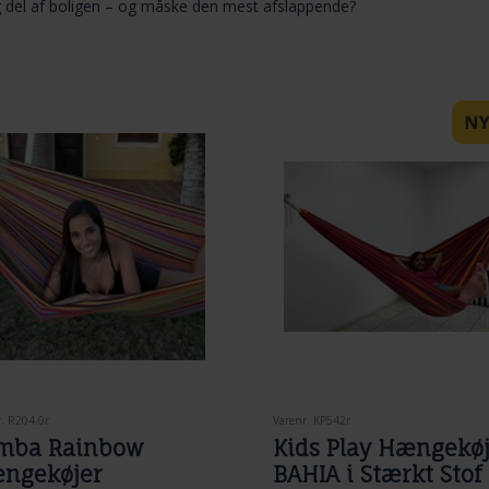
g del af boligen – og måske den mest afslappende?
. R204.0r
Varenr. KP542r
mba Rainbow
Kids Play Hængekø
ngekøjer
BAHIA i Stærkt Stof