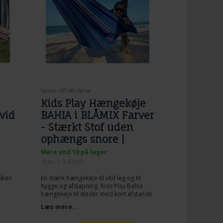
som er samlet således at der ikke er
bæresnore fra stoffet til ophængs
punkt, men samlet på en fix måde ved
ophænget. Det er en hængekøje der er
særdeles god, hvis der ikke er så meget
plads til opsætning af hængekøje, og
også hvis hængekøjen skal bruges
meget til leg, gyngen etc. Materialet i
denne hængekøje er fremstillet af
bomuld.
Varenr. KP540r-Bahia
Kids Play Hængekøje
vid
BAHIA i BLÅMIX Farver
- Stærkt Stof uden
ophængs snore |
Havblik Design
Mere end 10 på lager
(
Lev. 1-3 dage
)
 Skøn
En stærk hængekøje til vild leg og til
hygge og afslapning. Kids Play Bahia
hængekøje til steder med kort afstande
til montering. Stof Hængekøje i Stribet
Læs mere...
blåligt havblik Design. Til leg, hygge og
Afslapning.