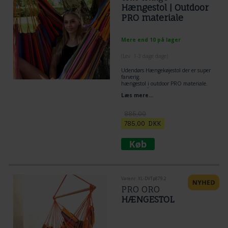
Hængestol | Outdoor
PRO materiale
Mere end 10 på lager
(
Lev. 1-3 dage dage
)
Udendørs Hængekøjestol der er super
farverig.
hængestol i outdoor PRO materiale.
Velegnet når en hængekøjestol
Læs mere...
kommer til at hænge meget ude.
885,00
785,00
DKK
Varenr. XL-DVTp879.2
PRO ORO
HÆNGESTOL