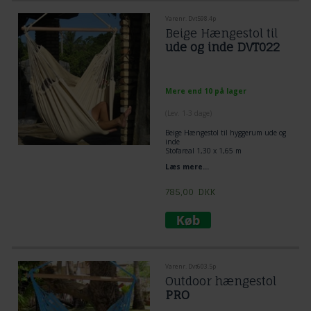
Varenr. Dvt598.4p
Beige Hængestol til
ude og inde DVT022
Mere end 10 på lager
(
Lev. 1-3 dage
)
Beige
Hængestol
til hyggerum ude og
inde
Stofareal 1,30 x 1,65 m
FSC godkendt.
Læs mere...
Off-white Look, det naturhvide look
ændre udseende alt efter hvordan
lyset skinner på hængestolen.
785,00
DKK
Varenr. Dvt603.5p
Outdoor hængestol
PRO