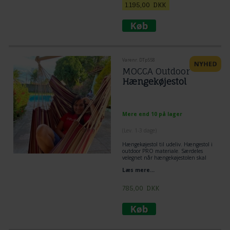
Stoffet er let at vedligeholde og er
1.195,00
DKK
hurtig tørrende og vejrbestandigt.
Varenr. DTp558
MOCCA Outdoor
Hængekøjestol
Mere end 10 på lager
(
Lev. 1-3 dage
)
Hængekøjestol til udeliv. Hængestol i
outdoor PRO materiale. Særdeles
velegnet når hængekøjestolen skal
hænge meget ude.
Læs mere...
785,00
DKK