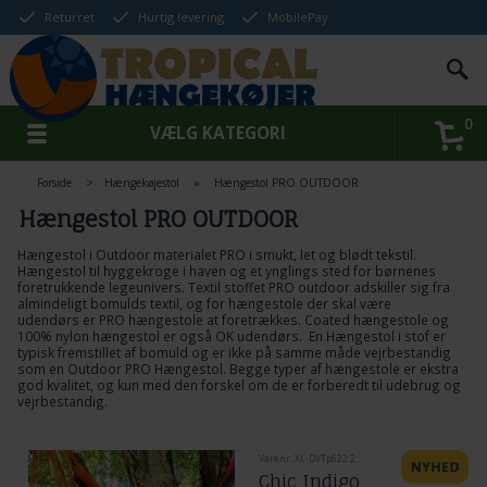
Returret
Hurtig levering
MobilePay
0
VÆLG KATEGORI
Forside
>
Hængekøjestol
»
Hængestol PRO OUTDOOR
Hængestol PRO OUTDOOR
Hængestol i Outdoor materialet PRO i smukt, let og blødt tekstil.
Hængestol til hyggekroge i haven og et ynglings sted for børnenes
foretrukkende legeunivers. Textil stoffet PRO outdoor adskiller sig fra
almindeligt bomulds textil, og for hængestole der skal være
udendørs er PRO hængestole at foretrækkes. Coated hængestole og
100% nylon
hængestol
er også OK udendørs. En
Hængestol i stof
er
typisk fremstillet af bomuld og er ikke på samme måde vejrbestandig
som en Outdoor PRO Hængestol. Begge typer af hængestole er ekstra
god kvalitet, og kun med den forskel om de er forberedt til udebrug og
vejrbestandig.
Varenr. XL-DVTp622.2
Chic Indigo