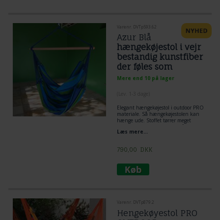
Varenr. DVTp593.62
Azur Blå
hængekøjestol i vejr
bestandig kunstfiber
der føles som
bomuld
Mere end 10 på lager
(
Lev. 1-3 dage
)
Elegant hængekøjestol i outdoor PRO
materiale. Så hængekøjestolen kan
hænge ude. Stoffet tørrer meget
hurtigt hvis det har været vådt.
Læs mere...
Farverne er stærke og praktiske.
790,00
DKK
Varenr. DVTp879.2
Hengekøyestol PRO