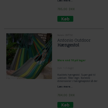
Læs mere...
ude.
785,00
DKK
Varenr. DVT732
Antonio Outdoor
Hængestol
Mere end 10 på lager
(
Lev. 1-3 dage
)
Kvalitets hængestol. Super god til
udelivet. Tåler regn. Korrekte
dimensioner i hængekøjestol så der
kan slappes af rigtigt. Praktiske farver
Læs mere...
til udelivet, og de grønne farver passer
godt til naturens egne farver. En
hængestol der både kan bruges til
784,00
DKK
lidt af hvert og i unik outdoor PRO
materiale.