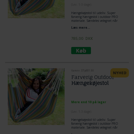
(
Lev. 1-3 dage
)
Hængekøjestol til udeliv. Super
farverig hængestol i outdoor PRO
materiale. Særdeles velegnet når
hængekøjestolen skal hænge meget
Læs mere...
ude.
785,00
DKK
Varenr. DTp881.90
Farverig Outdoor
Hængekøjestol
Mere end 10 på lager
(
Lev. 1-3 dage
)
Hængekøjestol til udeliv. Super
farverig hængestol i outdoor PRO
materiale. Særdeles velegnet når
hængekøjestolen skal hænge meget