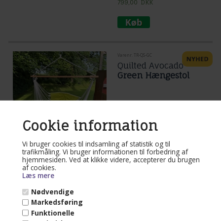
799,00
DKK
Varenr. TR-QS-GC
Quilted Avocado
Green Hængestol
Mere end 10 på lager
Cookie information
(
Lev. 1-3 dage
)
Hængestol Avocado Green sidder du
Vi bruger cookies til indsamling af statistik og til
oprejst i. Den polstret siddeflade øger
siddekomforten og beskytter mod
trafikmåling. Vi bruger informationen til forbedring af
kulde. Stoffet er let at vedligeholde.
hjemmesiden. Ved at klikke videre, accepterer du brugen
Læs mere...
Siddestoffet er 122 cm x 94 cm. Højde
af cookies.
158 cm.
Læs mere
799,00
599,00
DKK
Nødvendige
Markedsføring
Funktionelle