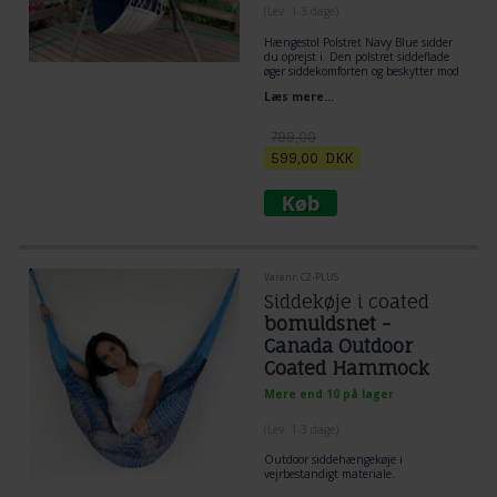
(
Lev. 1-3 dage
)
Hængestol Polstret Navy Blue sidder
du oprejst i. Den polstret siddeflade
øger siddekomforten og beskytter mod
kulde. Stoffet er let at vedligeholde.
Læs mere...
Siddestoffet er 122 cm x 94 cm. Højde
158 cm. Den polstrede liggeflade øger
liggekomforten og beskytter mod
799,00
nedkøling.
599,00
DKK
Varenr. C2-PLUS
Siddekøje i coated
bomuldsnet -
Canada Outdoor
Coated Hammock
Chair
Mere end 10 på lager
(
Lev. 1-3 dage
)
Outdoor siddehængekøje i
vejrbestandigt materiale.