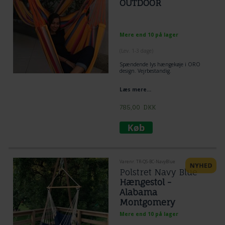
OUTDOOR
Mere end 10 på lager
(
Lev. 1-3 dage
)
Spændende lys hængekøje i ORO
design. Vejrbestandig.
Læs mere...
785,00
DKK
Varenr. TR-QS-BC-NavyBlue
Polstret Navy Blue
Hængestol -
Alabama
Montgomery
HangOut
Mere end 10 på lager