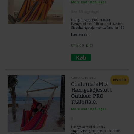
Mere end 10 på lager
(
Lev. 1-3 dage dage
)
Festlig farverig PRO outdoor
hængestol med 110 cm bred træstok.
Siddehængekøje hvor stofareal er 130
x 170 cm.
Læs mere...
845,00
DKK
Varenr. XL-DVTp542
GuatemalaMix
Hængekøjestol i
Outdoor PRO
materiale.
Mere end 10 på lager
(
)
Hængekøjestol til udeliv.
Super farverig hængestol i outdoor