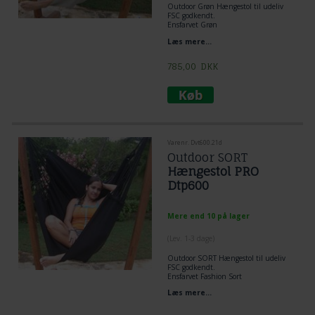
Outdoor Grøn Hængestol til udeliv
FSC godkendt.
Ensfarvet Grøn
Tværstang 1,1 m.
Læs mere...
1,20 x 1,45 m stof sidde
785,00
DKK
Varenr. Dvt600.21d
Outdoor SORT
Hængestol PRO
Dtp600
Mere end 10 på lager
(
Lev. 1-3 dage
)
Outdoor SORT Hængestol til udeliv
FSC godkendt.
Ensfarvet Fashion Sort
Tværstang 1,1 m.
Læs mere...
Stof areal 120 cm x 150 cm.