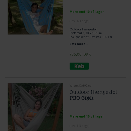
Mere end 10 på lager
(
Lev. 1-3 dage
)
Outdoor
hængestol
Stofareal 1,30 x 1,65 m
FSC godkendt. Træstok 110 cm
Læs mere...
785,00
DKK
Varenr. Dvt599.up
Outdoor Hængestol
PRO Grøn
Mere end 10 på lager
(
Lev. 1-3 dage
)