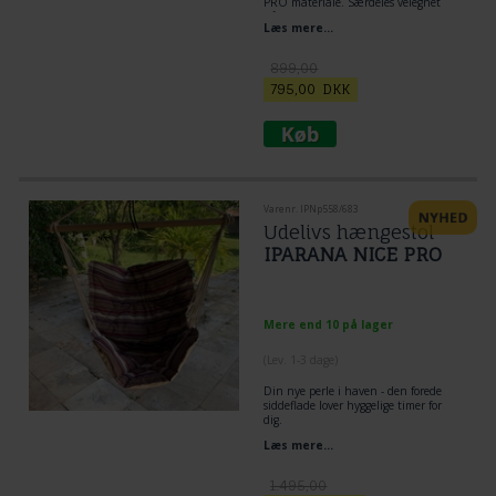
PRO materiale. Særdeles velegnet
når hængekøjestolen skal hænge
Læs mere...
meget ude.
Træstok 110 cm bred i eucalypsos træ
Stof: 120 x 170 cm
899,00
795,00
DKK
Varenr. IPNp558/683
Udelivs hængestol
IPARANA NICE PRO
Mere end 10 på lager
(
Lev. 1-3 dage
)
Din nye perle i haven - den forede
siddeflade lover hyggelige timer for
dig.
Foret hængestol med 110 cm
Læs mere...
tværpind.
Den Polstret Siddeflade øger
siddekomforten og beskytter mod
1.495,00
nedkøling.