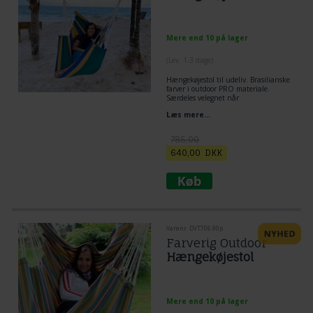
Mere end 10 på lager
(
Lev. 1-3 dage
)
Hængekøjestol til udeliv. Brasilianske
farver i outdoor PRO materiale.
Særdeles velegnet når
hængekøjestolen skal hænge meget
Læs mere...
ude.
785,00
640,00
DKK
Varenr. DVT706.90p
Farverig Outdoor
Hængekøjestol
Mere end 10 på lager