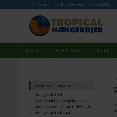
Returret
Hurtig levering
MobilePay
Forside
Hængekøje
Tilbud
Mexicanske hængekøjer
Q
Hængekøje i net
Coated udelivs hængekøje i net
Va
Udendørs hængekøje i 100% nylon
Hæ
Hængekøje i tyk snor
po