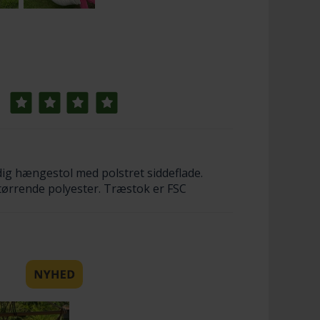
ig hængestol med polstret siddeflade.
tørrende polyester. Træstok er FSC