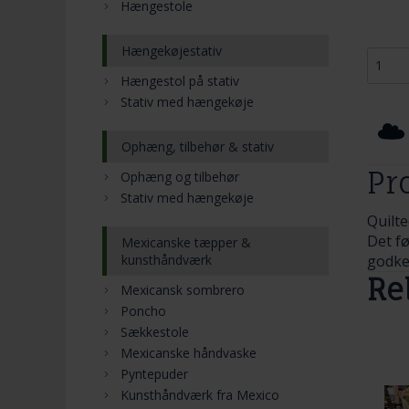
Hængestole
Hængekøjestativ
Hængestol på stativ
Stativ med hængekøje
Ophæng, tilbehør & stativ
Pr
Ophæng og tilbehør
Stativ med hængekøje
Quilt
Det f
Mexicanske tæpper &
kunsthåndværk
godke
Re
Mexicansk sombrero
Poncho
Sækkestole
Mexicanske håndvaske
Pyntepuder
Kunsthåndværk fra Mexico