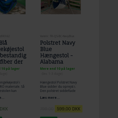
Tp593.62
Varenr. TR-QS-BC-NavyBlue
Blå
Polstret Navy
køjestol
Blue
r bestandig
Hængestol -
fiber der
Alabama
 som
Montgomery
 10 på lager
Mere end 10 på lager
ld
HangOut
 dage)
(lev. 1-3 dage)
ængekøjestol i
Hængestol Polstret Navy
RO materiale. Så
Blue sidder du oprejst i.
stolen kan
Den polstret siddeflade
 Stoffet tørrer
øger siddekomforten og
...
Læs mere...
igt hvis det har
beskytter mod kulde.
. Farverne er
Stoffet er let at
praktiske.
vedligeholde. Siddestoffet
DKK
799,00
599,00
DKK
er 122 cm x 94 cm. Højde
158 cm. Den polstrede