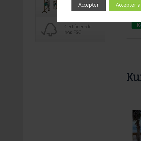
999
Ku