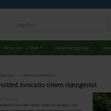
Returret - 2 mdr.*
Vælg hængekøje
Ops
Inspiration
»
India Curry Hammocks
uilted Avocado Green Hængestol
renr.
TR-QS-GC
ngestol Avocado Green sidder du oprejst i. Den
lstret siddeflade øger siddekomforten og beskytter