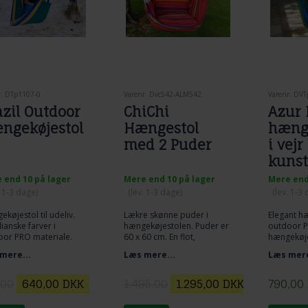
r. DTp1107-0
Varenr. Dvc542-ALM542
Varenr. DV
azil Outdoor
ChiChi
Azur 
ngekøjestol
Hængestol
hænge
med 2 Puder
i vej
kunst
føles
 end 10 på lager
Mere end 10 på lager
Mere end
bomu
. 1-3 dage)
(lev. 1-3 dage)
(lev. 1-3
køjestol til udeliv.
Lækre skønne puder i
Elegant h
lianske farver i
hængekøjestolen. Puder er
outdoor P
oor PRO materiale.
60 x 60 cm. En flot,
hængekøje
les velegnet når
behagelig og elegant
hænge ude.
mere...
Læs mere...
Læs mere
ekøjestolen skal
hængekøjestol til hus og
meget hurt
e meget ude.
have. I smuk farve
været vådt
sammensætning, hvor der
stærke og 
,00
640,00
DKK
1.495,00
1.295,00
DKK
790,00
rigtig er leget og arbejdet
med farverne.