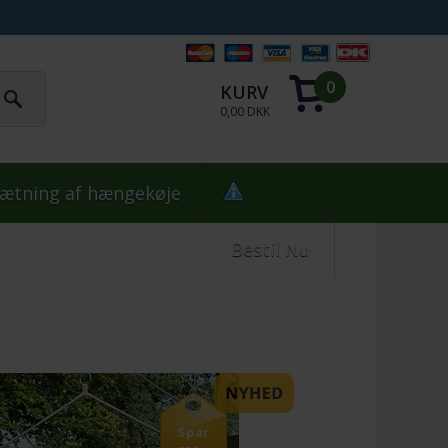
0
KURV
0,00 DKK
ætning af hængekøje
Bestil Nu
Spar