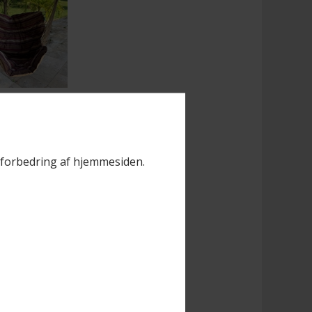
p558/683
il forbedring af hjemmesiden.
vs
estol
NA NICE
 10 på lager
 dage)
rle i haven - den
ddeflade lover
timer for dig.
gestol med 110
...