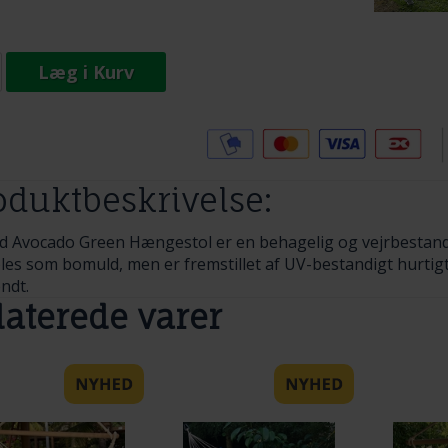
Læg i Kurv
Tilføj til Ønskeskyen
oduktbeskrivelse:
ed Avocado Green Hængestol er en behagelig og vejrbestand
øles som bomuld, men er fremstillet af UV-bestandigt hurtig
ndt.
laterede varer