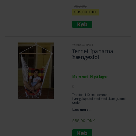
799,00
599,00
DKK
Varenr. XL-IP001
Ternet Ipanama
hængestol
Mere end 10 på lager
(
)
Træstok 110 cm i denne
hængekøjestol med med skumgummi
sæde.
Læs mere...
985,00
DKK