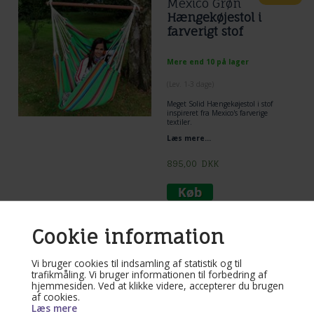
Mexico Grøn
Hængekøjestol i
farverigt stof
Mere end 10 på lager
(
Lev. 1-3 dage
)
Meget Solid
Hængekøjestol
i stof
inspireret fra Mexico's farverige
textiler.
Læs mere...
895,00
DKK
Cookie information
Varenr. DVT564
Hængekøjestolen
Vi bruger cookies til indsamling af statistik og til
Guatemala Vino i
trafikmåling. Vi bruger informationen til forbedring af
unikt gyldent Stof
hjemmesiden. Ved at klikke videre, accepterer du brugen
af cookies.
Læs mere
Mere end 10 på lager