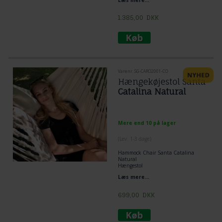
1.385,00
DKK
Varenr. SG-CARO2001-CO
Hængekøjestol Santa
Catalina Natural
Mere end 10 på lager
(
Lev. 1-3 dage
)
Hammock Chair Santa Catalina
Natural
Hængestol
SG-CARO2001.CO
Læs mere...
Wood 110 cm
Size: 120 x 160 cm
699,00
DKK
Unik hængekøjestol fra Colombia. En
meget typisk hængekøjestol med de
helt rigtige dimensioner for optimal
komfort og velvære når du sidder i