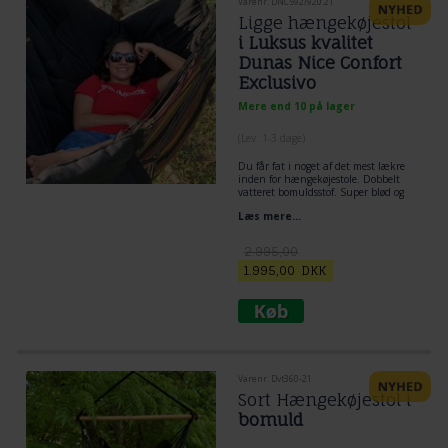
Varenr. DNC592/920.21
Ligge hængekøjestol
i Luksus kvalitet
Dunas Nice Confort
Exclusivo
Mere end 10 på lager
(
Lev. 1-3 dage
)
Du får fat i noget af det mest lækre
inden for hængekøjestole. Dobbelt
vatteret bomuldsstof. Super blød og
lækker, med meget god plads til
Læs mere...
udstrakte ben. Fantastik komfort
uanset om du er en meget høj voksen
eller skolebørn som vil bruge
2.995,00
Hængekøjestolen. Men andre ord du
får fat i noget unik og gennemført
1.995,00
DKK
lækker luksus. Hvor der er kælet for
eksklusivt design og kvalitet. Rio
preto karakterisere den store sorte
line midt igennem stoffet. Det giver et
eksklusivt look.
Særdeles komfortabel. FSC certificeret
træ. Bæreevne 250 kg.
Varenr. Dvt360-21
Sort Hængekøjestol i
bomuld