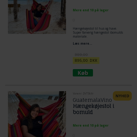
Mere end 10 på lager
(
)
Hængekøjestol til hus og have.
Super farverig hængestol ibomulds
materiale.
Træstok 110 cm bred i eucalypsos træ
Læs mere...
Stof: 120 x 170 cm
999,00
895,00
DKK
Varenr. DVT564r
GuatemalaVino
Hængekøjestol i
bomuld
Mere end 10 på lager
(
)