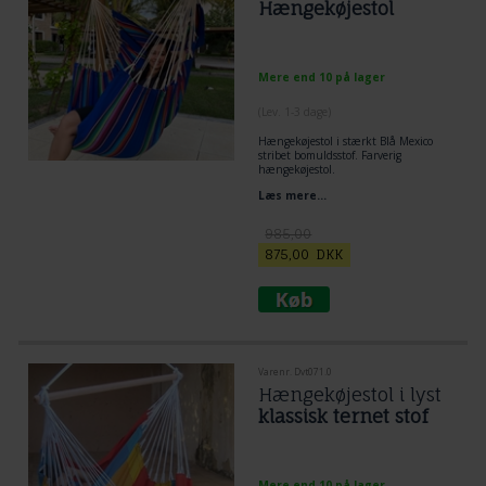
Hængekøjestol
Mere end 10 på lager
(
Lev. 1-3 dage
)
Hængekøjestol
i stærkt Blå Mexico
stribet bomuldsstof. Farverig
hængekøjestol.
Rummelig og særdeles komfortabel.
Læs mere...
FSC godkendt træ. Bæreevne over
200 kg.
985,00
875,00
DKK
Varenr. Dvt071.0
Hængekøjestol i lyst
klassisk ternet stof
Mere end 10 på lager