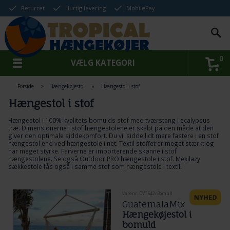
Returret
Hurtig levering
MobilePay
0
VÆLG KATEGORI
Forside
>
Hængekøjestol
»
Hængestol i stof
Hængestol i stof
Hængestol i 100% kvalitets bomulds stof med tværstang i ecalypsus
træ. Dimensionerne i stof hængestolene er skabt på den måde at den
giver den optimale siddekomfort. Du vil sidde lidt mere fastere i en stof
hængestol end ved
hængestole i net
. Textil stoffet er meget stærkt og
har meget styrke. Farverne er importerende skønne i stof
hængestolene. Se også
Outdoor PRO hængestole
i stof.
Mexilazy
sækkestole
fås også i samme stof som hængestole i textil.
Varenr. DVT542rBomull
GuatemalaMix
Hængekøjestol i
bomuld