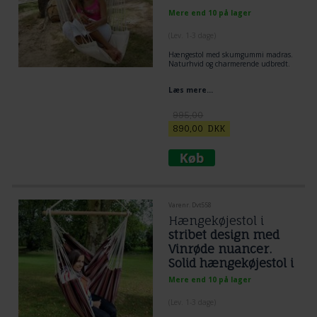
Mere end 10 på lager
(
Lev. 1-3 dage
)
Hængestol
med skumgummi madras.
Naturhvid og charmerende udbredt.
Læs mere...
995,00
890,00
DKK
Varenr. Dvt558
Hængekøjestol i
stribet design med
Vinrøde nuancer.
Solid hængekøjestol i
stærkt bomuld
Mere end 10 på lager
(
Lev. 1-3 dage
)