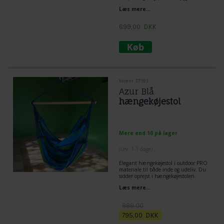
til hele familien.
Læs mere...
699,00
DKK
Varenr. DT593
Azur Blå
hængekøjestol
Mere end 10 på lager
(
Lev. 1-3 dage
)
Elegant hængekøjestol i outdoor PRO
materiale til både inde og udeliv. Du
sidder oprejst i hængekøjestolen.
Hængekøjestolen er meget velegnet til
Læs mere...
både indendørs og udendørs brug.
Farverne er stærke og praktiske.
899,00
795,00
DKK