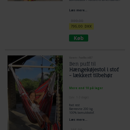
Læs mere...
999,00
795,00
DKK
Varenr. FootRest487
Ben puff til
Hængekøjestol i stof
- lækkert tilbehør
Mere end 10 på lager
(
Lev. 1-3 dage
)
foot rest
Bæreevne 200 kg.
100% bomuldsstof.
Leg pouf to rest your legs on as in the
Læs mere...
picture.
Foot rest for A wonderfully comfortable
hammock chair.
185,00