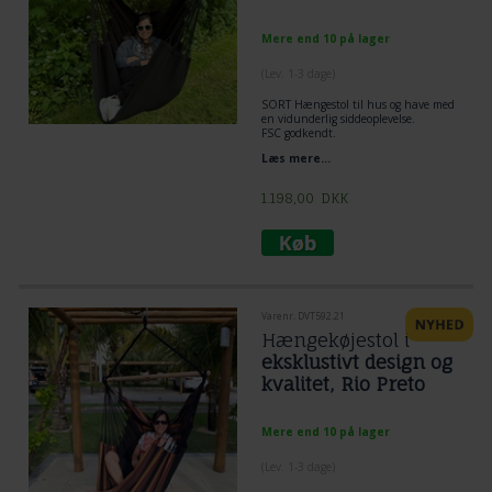
Mere end 10 på lager
(
Lev. 1-3 dage
)
SORT Hængestol til hus og have med
en vidunderlig siddeoplevelse.
FSC godkendt.
Ensfarvet Fashion Sort
Læs mere...
Tværstang 1,1 m.
Stof 120 x 170 cm
Et ophængningspunkt.
1.198,00
DKK
Varenr. DVT592.21
Hængekøjestol i
eksklustivt design og
kvalitet, Rio Preto
Mere end 10 på lager
(
Lev. 1-3 dage
)