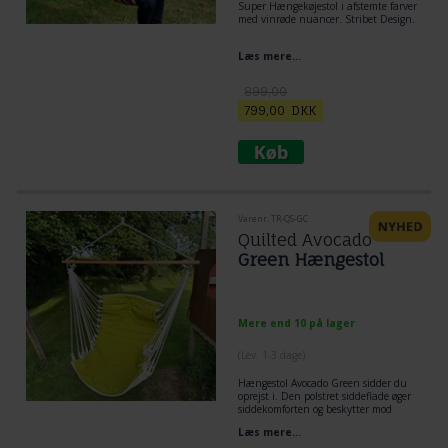
Super Hængekøjestol i afstemte farver
med vinrøde nuancer. Stribet Design.
Læs mere...
899,00
799,00
DKK
Varenr. TR-QS-GC
Quilted Avocado
Green Hængestol
Mere end 10 på lager
(
Lev. 1-3 dage
)
Hængestol Avocado Green sidder du
oprejst i. Den polstret siddeflade øger
siddekomforten og beskytter mod
kulde. Stoffet er let at vedligeholde.
Læs mere...
Siddestoffet er 122 cm x 94 cm. Højde
158 cm.