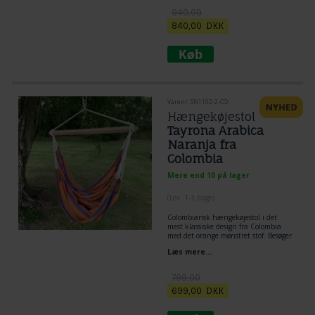
Skønne øjeblikke i denne
940,00
hængekøjestol.
840,00
DKK
Varenr. SN1102-2-CO
Hængekøjestol
Tayrona Arabica
Naranja fra
Colombia
Mere end 10 på lager
(
Lev. 1-3 dage
)
Colombiansk hængekøjestol i det
mest klassiske design fra Colombia
med det orange mønstret stof. Besøger
du det nordlige Colombia, kan du
Læs mere...
ikke undgå at komme i kontakt med
dette design via Textil og hotel
udsmykning.
799,00
Demensioner. Bomuld. Træstok 110
cm. Se den elegante overgang med
699,00
DKK
flettet snore mellem stof og
ophængssnorer. Stof areal 105 x 140