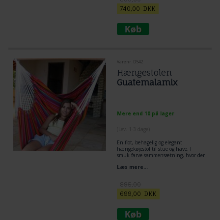
740,00
DKK
Varenr. D542
Hængestolen
Guatemalamix
Mere end 10 på lager
(
Lev. 1-3 dage
)
En flot, behagelig og elegant
hængekøjestol til stue og have. I
smuk farve sammensætning, hvor der
rigtig er leget og arbejdet med
Læs mere...
farverne.
895,00
699,00
DKK