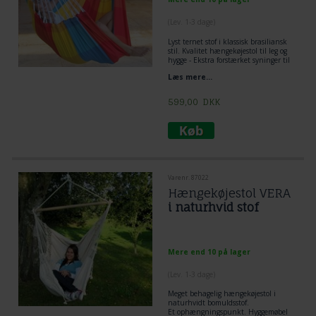
(
Lev. 1-3 dage
)
Lyst ternet stof i klassisk brasiliansk
stil. Kvalitet hængekøjestol til leg og
hygge - Ekstra forstærket syninger til
børns leg.
Læs mere...
599,00
DKK
Varenr. 87022
Hængekøjestol VERA
i naturhvid stof
Mere end 10 på lager
(
Lev. 1-3 dage
)
Meget behagelig
hængekøjestol
i
naturhvidt bomuldsstof.
Et ophængningspunkt. Hyggemøbel