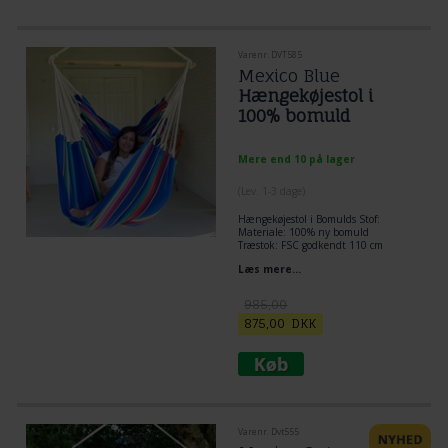
Varenr. DVT585
Mexico Blue
Hængekøjestol i
100% bomuld
Mere end 10 på lager
(
Lev. 1-3 dage
)
Hængekøjestol i Bomulds Stof:
Materiale: 100% ny bomuld
Træstok: FSC godkendt 110 cm
Stof siddeareal 120 x 165 cm
Læs mere...
Bæreevne 250 kg.
Optimal siddeoplevelse. Tilpasser
måden du sidder i en hængestol.
985,00
100% lækkert ny bomuld.
875,00
DKK
Varenr. Dvt555