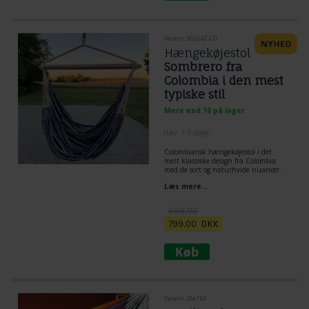
Varenr. SG2642-CO
Hængekøjestol
Sombrero fra
Colombia i den mest
typiske stil
Mere end 10 på lager
(
Lev. 1-3 dage
)
Colombiansk hængekøjestol i det
mest klassiske design fra Colombia
med de sort og naturhvide nuancer.
er du i det nordlige Colombia, kan du
Læs mere...
ikke undgå at komme i kontakt med
dette design via Textil eller de
klassiske stråhatte.
999,00
Demensioner. Bomuld. Træstok 110
cm. Se den elegante overgang i flet
799,00
DKK
mellem stof og bæresnorer. Stof areal
120 x 160 cm.
Max belastning: 220 kg.
Varenr. Dvc160