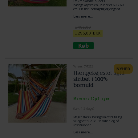
Lækre skønne puder i
hængekøjestolen. Puder er 60 x 60
cm. En flot, behagelig og elegant
hængekøjestol til hus og have. I smuk
Læs mere...
farve sammensætning, hvor der rigtig
er leget og arbejdet med farverne.
1.495,00
1.295,00
DKK
Varenr. DVT222
Hængekøjestol light
stribet i 100%
bomuld
Mere end 10 på lager
(
Lev. 1-3 dage
)
Meget stærk hængekøjestol til leg.
Velegnet til alle i familien og på
instituionen.
Stof kan vaskes og er i 100% ny
Læs mere...
bomuld. Ultimativ Sidde oplevelsen i
denne hængekøjestol.