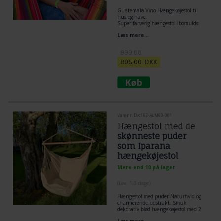
Guatemala Vino Hængekøjestol til
hus og have.
Super farverig hængestol ibomulds
materiale.
Læs mere...
Træstok 110 cm bred i eucalypsos træ
Stof: 120 x 170 cm
999,00
895,00
DKK
Varenr. Dvc163-ALM60-001
Hængestol med de
skønneste puder
som Iparana
hængekøjestol
Mere end 10 på lager
(
Lev. 1-3 dage
)
Hængestol med puder
Naturhvid og
charmerende udstrakt. Smuk
dekorativ blød hængekøjestol med 2
stk puder.
Læs mere...