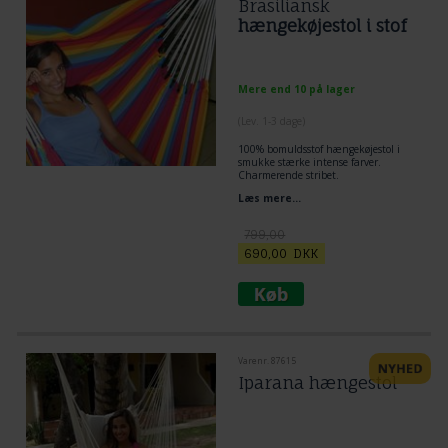
Brasiliansk
hængekøjestol i stof
Mere end 10 på lager
(
Lev. 1-3 dage
)
100% bomuldsstof hængekøjestol i
smukke stærke intense farver.
Charmerende stribet.
Læs mere...
799,00
690,00
DKK
Varenr. 87615
Iparana hængestol