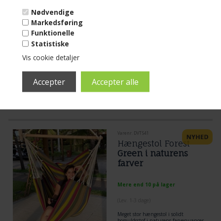
Nødvendige
(
Lev. 1-3 dage
)
Markedsføring
Mega stor hængestol i solidt stof i
Funktionelle
meget farverigt stof.
Statistiske
Læs mere...
Vis cookie detaljer
999,00
840,00
DKK
Varenr. DVT541
Hængestol Forest
Green i naturens
farver
Mere end 10 på lager
(
Lev. 1-3 dage
)
Meget stor hængestol i solidt
bomuldsstof i naturens farvenuancer.