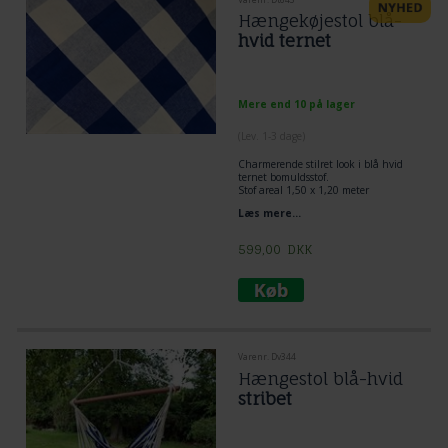
Hængekøjestol blå-
hvid ternet
Mere end 10 på lager
(
Lev. 1-3 dage
)
Charmerende stilret look i blå hvid
ternet bomuldsstof.
Stof areal 1,50 x 1,20 meter
Træstok 1,1 meter
Læs mere...
FSC godkendt træ
Bæreevne 220 kg.
100% bomuldsstof i maritimt ternet
599,00
DKK
design.
Varenr. Dv344
Hængestol blå-hvid
stribet