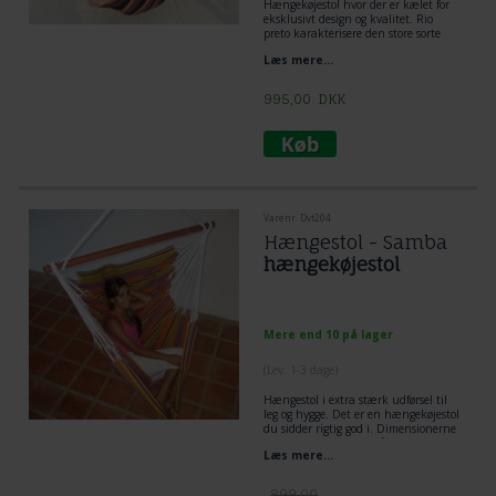
Hængekøjestol hvor der er kælet for
eksklusivt design og kvalitet. Rio
preto karakterisere den store sorte
line midt igennem stoffet. Det giver et
Læs mere...
eksklusivt look.
Særdeles komfortabel. FSC certificeret
træ. Bæreevne 180 kg.
995,00
DKK
Varenr. Dvt204
Hængestol - Samba
hængekøjestol
Mere end 10 på lager
(
Lev. 1-3 dage
)
Hængestol i extra stærk udførsel til
leg og hygge. Det er en hængekøjestol
du sidder rigtig god i. Dimensionerne
for hængekøjestolen når du sidder i
Læs mere...
hængestolen, gør at du oplever en
stødte og hvile i hele kroppen. Nyd at
se i denne type hængekøjestol.
899,00