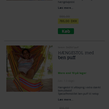
hængekøjestol.
Rummelig og særdeles komfortabel.
Læs mere...
FSC godkendt træ. Bæreevne over
200 kg.
985,00
785,00
DKK
Varenr. Dvt204.1puff
HÆNGESTOL med
ben puff
Mere end 10 på lager
(
Lev. 1-3 dage
)
Hængestol
til afslapnig i extra stærkt
bomuldsstof.
Specialfremstillet ben-puff til netop
denne hængestol medfølger.
Læs mere...
815,00