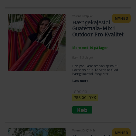
netop denne type hængekøjestol.
Varenr. DVTp542
Hængekøjestol
Guatemala-Mix i
Outdoor Pro Kvalitet
Mere end 10 på lager
(
Lev. 1-3 dage
)
Den populære hængekøjestol til
udendørs brug. Farverig og Glad
hængekøjestol. Mega stor
hængekøjestol i solidt outdoor PRO
Læs mere...
stof.
899,00
785,00
DKK
Varenr. DvtQ1145r