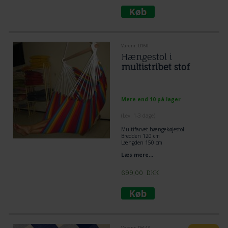
Varenr. D160
Hængestol i
multistribet stof
Mere end 10 på lager
(
Lev. 1-3 dage
)
Multifarvet hængekøjestol
Bredden 120 cm
Længden 150 cm
Extra god højde
Læs mere...
699,00
DKK
Varenr. Dt643