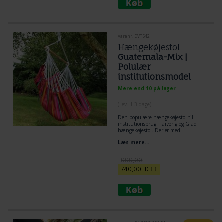
cm.
Max belastning: 200 kg.
Varenr. DVT542
Hængekøjestol
Guatemala-Mix |
Polulær
institutionsmodel
Mere end 10 på lager
(
Lev. 1-3 dage
)
Den populære hængekøjestol til
institutionsbrug. Farverig og Glad
hængekøjestol. Der er med
specielsyninger til institutioner og
Læs mere...
børnerige familie hvor den både skal
bruges til fest, leg og hygge. Mega stor
hængekøjestol i solidt stof.
999,00
740,00
DKK