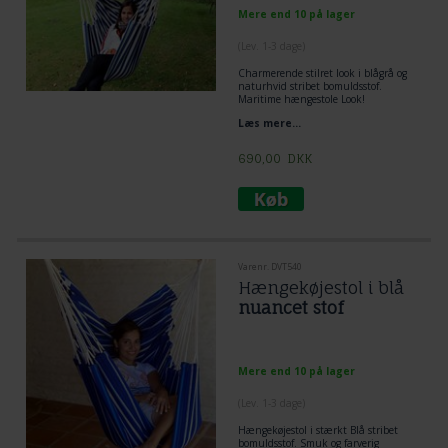
Mere end 10 på lager
(
Lev. 1-3 dage
)
Charmerende stilret look i blågrå og
naturhvid stribet bomuldsstof.
Maritime hængestole Look!
Læs mere...
690,00
DKK
Varenr. DVT540
Hængekøjestol i blå
nuancet stof
Mere end 10 på lager
(
Lev. 1-3 dage
)
Hængekøjestol
i stærkt Blå stribet
bomuldsstof. Smuk og farverig