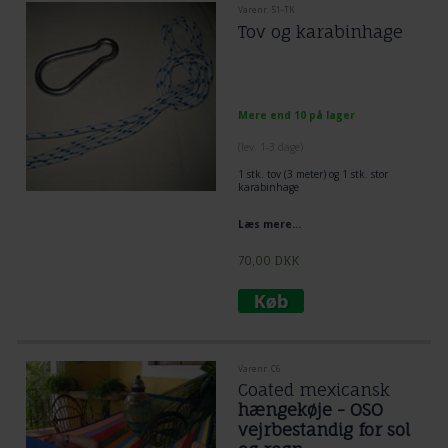
Varenr. 51-TK
Tov og karabinhage
Mere end 10 på lager
(lev. 1-3 dage)
1 stk. tov (3 meter) og 1 stk. stor
karabinhage
Læs mere...
70,00
DKK
Varenr. C6
Coated mexicansk
hængekøje - OSO
vejrbestandig for sol