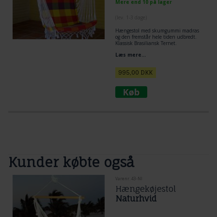
Mere end 10 på lager
(lev. 1-3 dage)
Hængestol med skumgummi madras
og den fremstår hele tiden udbredt.
Klassisk Brasiliansk Ternet.
Læs mere...
995,00
DKK
Kunder købte også
Varenr. 43-NI
Hængekøjestol
Naturhvid