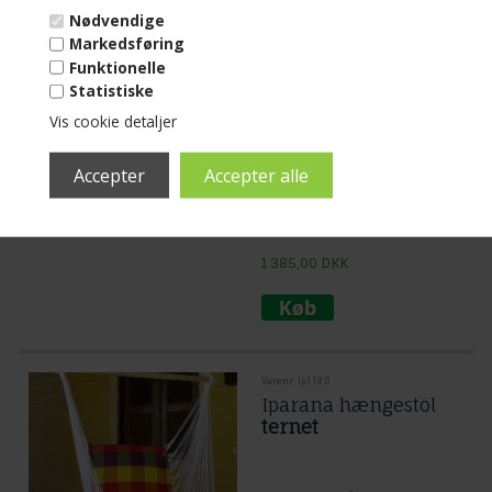
Hængestol med de
Nødvendige
skønneste puder
Markedsføring
som Iparana
Funktionelle
hængekøjestol
Statistiske
Mere end 10 på lager
Vis cookie detaljer
(lev. 1-3 dage)
Hængestol med puder
Naturhvid og
charmerende udstrakt. Smuk
dekorativ blød hængekøjestol med 2
stk puder.
Læs mere...
1.385,00
DKK
Varenr. Ip118.0
Iparana hængestol
ternet