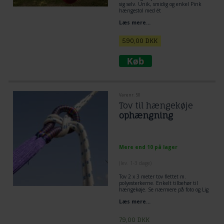
sig selv. Unik, smidig og enkel Pink
hængestol med ét
ophængningspunkt.
Hængekøjestol
i
Læs mere...
ensfarvet lyserødt net.
590,00
DKK
Varenr. 50
Tov til hængekøje
ophængning
Mere end 10 på lager
(lev. 1-3 dage)
Tov 2 x 3 meter tov flettet m.
polyesterkerne. Enkelt tilbehør til
hængekøje. Se nærmere på foto og Lig
tov dobbelt omkring træ og lav et
Læs mere...
flagknob mellem hængekøje og tov.
Den mest enkelt og praktiske løsning
til ophængning af hængekøje.
79,00
DKK