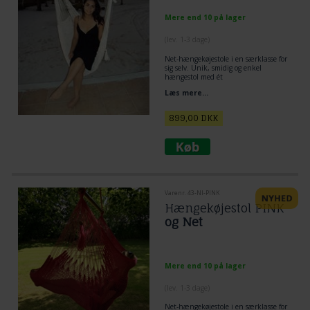
Mere end 10 på lager
(lev. 1-3 dage)
Net-hængekøjestole i en særklasse for
sig selv. Unik, smidig og enkel
hængestol med ét
ophængningspunkt. Hyggeplads,
Læs mere...
komfortabel og rent velvære.
Populær siddehængekøje.
899,00
DKK
Varenr. 43-NI-PINK
Hængekøjestol PINK
og Net
Mere end 10 på lager
(lev. 1-3 dage)
Net-hængekøjestole i en særklasse for