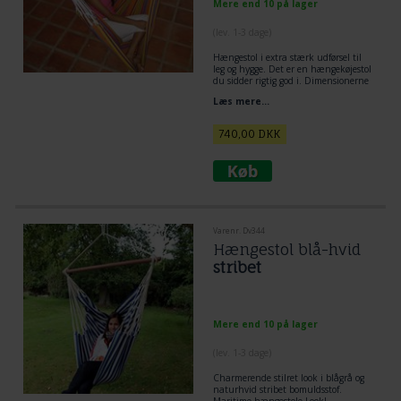
Mere end 10 på lager
(lev. 1-3 dage)
Hængestol i extra stærk udførsel til
leg og hygge. Det er en hængekøjestol
du sidder rigtig god i. Dimensionerne
for hængekøjestolen når du sidder i
Læs mere...
hængestolen, gør at du oplever en
stødte og hvile i hele kroppen. Nyd at
se i denne type hængekøjestol.
740,00
DKK
Varenr. Dv344
Hængestol blå-hvid
stribet
Mere end 10 på lager
(lev. 1-3 dage)
Charmerende stilret look i blågrå og
naturhvid stribet bomuldsstof.
Maritime hængestole Look!