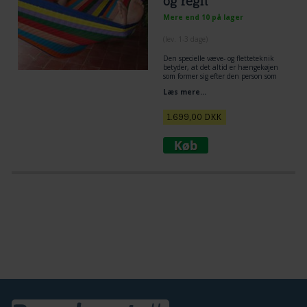
og regn
Mere end 10 på lager
(lev. 1-3 dage)
Den specielle væve- og fletteteknik
betyder, at det altid er hængekøjen
som former sig efter den person som
bruger køjen. Når det er hængekøjen
Læs mere...
som tilpasser sig opnås den
behagelige liggekomfort og velvære i
hængekøjen. Du kommer nærmest til
1.699,00
DKK
at ligge og svæve i luften, og det er
fantastisk behageligt.