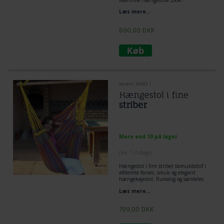
Læs mere...
690,00
DKK
Varenr. Dv082.1
Hængestol i fine
striber
Mere end 10 på lager
(lev. 1-3 dage)
Hængestol
i fint stribet bomuldsstof i
afstemte farver, smuk og elegant
hængekøjestol. Rumelig og særdeles
komfortabel.
Læs mere...
799,00
DKK