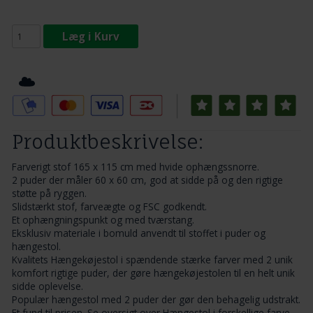
Læg i Kurv
Tilføj til Ønskeskyen
Produktbeskrivelse:
Farverigt stof 165 x 115 cm med hvide ophængssnorre.
2 puder der måler 60 x 60 cm, god at sidde på og den rigtige
støtte på ryggen.
Slidstærkt stof, farveægte og FSC godkendt.
Et ophængningspunkt og med tværstang.
Eksklusiv materiale i bomuld anvendt til stoffet i puder og
hængestol.
Kvalitets
Hængekøjestol
i spændende stærke farver med 2 unik
komfort rigtige puder, der gøre hængekøjestolen til en helt unik
sidde oplevelse.
Populær hængestol med 2 puder der gør den behagelig udstrakt.
Et fund til prisen. Se oversigt over
Hængestol
i forskellige farve