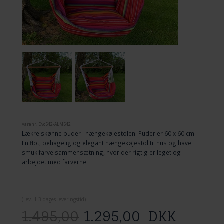
Varenr.
Dvc542-ALM542
Lækre skønne puder i hængekøjestolen. Puder er 60 x 60 cm.
En flot, behagelig og elegant hængekøjestol til hus og have. I
smuk farve sammensætning, hvor der rigtig er leget og
arbejdet med farverne.
(
Lev. 1-3 dage
s leveringstid)
1.495,00
1.295,00
DKK