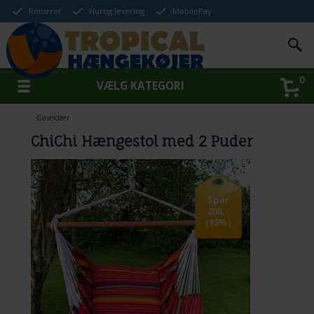
Returret
Hurtig levering
MobilePay
0
VÆLG KATEGORI
Gaveidéer
ChiChi Hængestol med 2 Puder
Spar
200,-
(13%)