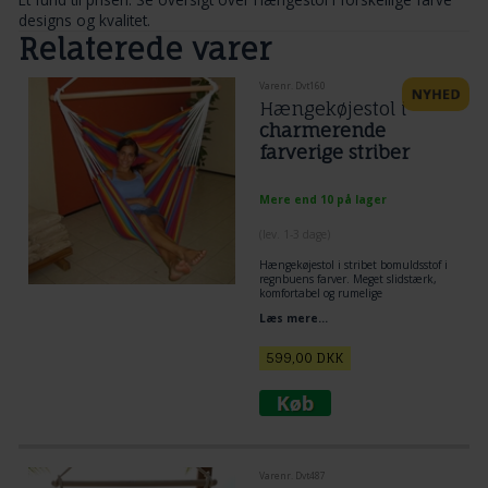
designs og kvalitet.
Relaterede varer
Varenr. Dvt160
Hængekøjestol i
charmerende
farverige striber
Mere end 10 på lager
(lev. 1-3 dage)
Hængekøjestol i stribet bomuldsstof i
regnbuens farver. Meget slidstærk,
komfortabel og rumelige
hængekøjestol.
Læs mere...
599,00
DKK
Varenr. Dvt487