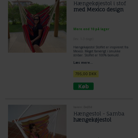
Hængekøjestol i stof
med Mexico design
Mere end 10 på lager
(lev. 1-3 dage)
Hængekøjestol
Stoffet er inspireret fra
Mexico. Meget farverigt i smukke
striber. Stoffet er 100% bomuld.
En Smuk kvalitets hængekøjestol.
Læs mere...
Der er god plads i denne hængestol
og særdeles komfortabel. En unik og
drømme skøn hængestol. Kvalitets
795,00
DKK
udførsel og der er benyttet ekstra gode
kvalitets materialer. Et fund til
prisen.
Varenr. Dvt204
Hængestol - Samba
hængekøjestol