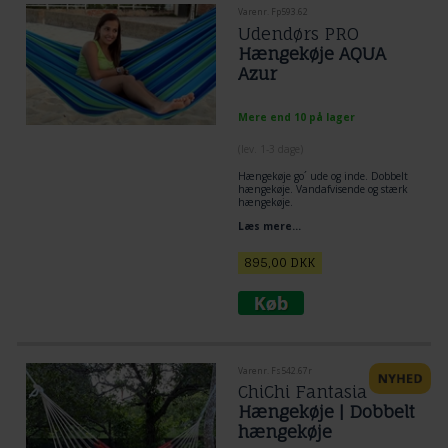
Varenr. Fp593.62
Udendørs PRO
Hængekøje AQUA
Azur
Mere end 10 på lager
(lev. 1-3 dage)
Hængekøje go´ ude og inde. Dobbelt
hængekøje. Vandafvisende og stærk
hængekøje.
Læs mere...
895,00
DKK
Varenr. Fs542.67r
ChiChi Fantasia
Hængekøje | Dobbelt
hængekøje