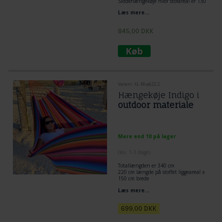
Siddehængekøje hvor stofareal er 130
x 170 cm.
Læs mere...
845,00
DKK
Varenr. XL-Mvp622.2
Hængekøje Indigo i
outdoor materiale
Mere end 10 på lager
(lev. 1-3 dage)
Totallængden er 340 cm
220 cm længde på stoffet liggeareal x
150 cm brede
Læs mere...
699,00
DKK