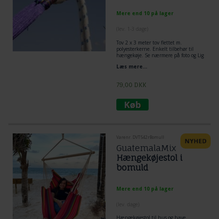
Mere end 10 på lager
(lev. 1-3 dage)
Tov 2 x 3 meter tov flettet m.
polyesterkerne. Enkelt tilbehør til
hængekøje. Se nærmere på foto og Lig
tov dobbelt omkring træ og lav et
Læs mere...
flagknob mellem hængekøje og tov.
Den mest enkelt og praktiske løsning
til ophængning af hængekøje.
79,00
DKK
Varenr. DVT542rBomull
GuatemalaMix
Hængekøjestol i
bomuld
Mere end 10 på lager
(lev. dage)
Hængekøjestol til hus og have.