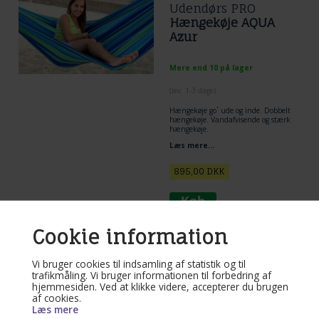
Udendørs PRO
Hængekøje AQUA
Azur
Mere end 10 på lager
(lev. 1-3 dage)
Hængekøje go´ ude og inde. Dobbelt
hængekøje. Vandafvisende og stærk
hængekøje.
Læs mere...
895,00
DKK
Cookie information
Varenr. DVTp593.62
Azur Blå
Vi bruger cookies til indsamling af statistik og til
trafikmåling. Vi bruger informationen til forbedring af
hængekøjestol i vejr
hjemmesiden. Ved at klikke videre, accepterer du brugen
bestandig kunstfiber
af cookies.
der føles som
Læs mere