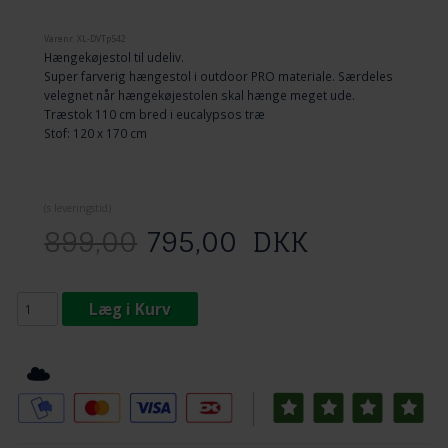
Varenr.
XL-DVTp542
Hængekøjestol til udeliv.
Super farverig hængestol i outdoor PRO materiale. Særdeles
velegnet når hængekøjestolen skal hænge meget ude.
Træstok 110 cm bred i eucalypsos træ
Stof: 120 x 170 cm
(
s leveringstid)
899,00
795,00
DKK
Læg i Kurv
Tilføj til Ønskeskyen