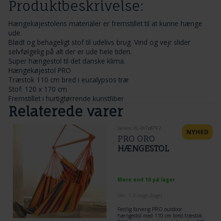
Produktbeskrivelse:
Hængekøjestolens materialer er fremstillet til at kunne hænge
ude.
Blødt og behageligt stof til udelivs brug. Vind og vejr slider
selvfølgelig på alt der er ude hele tiden.
Super hængestol til det danske klima.
Hængekøjestol PRO
Træstok 110 cm bred i eucalypsos træ
Stof: 120 x 170 cm
Fremstillet i hurtigtørrende kunstfiber
Relaterede varer
Varenr. XL-DVTp879.2
PRO ORO
HÆNGESTOL
Mere end 10 på lager
(lev. 1-3 dage dage)
Festlig farverig PRO outdoor
hængestol med 110 cm bred træstok.