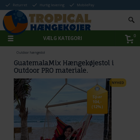
Returret
Hurtig levering
MobilePay
0
VÆLG KATEGORI
Outdoor hængestol
GuatemalaMix Hængekøjestol i
Outdoor PRO materiale.
Spar
104,-
(12%)