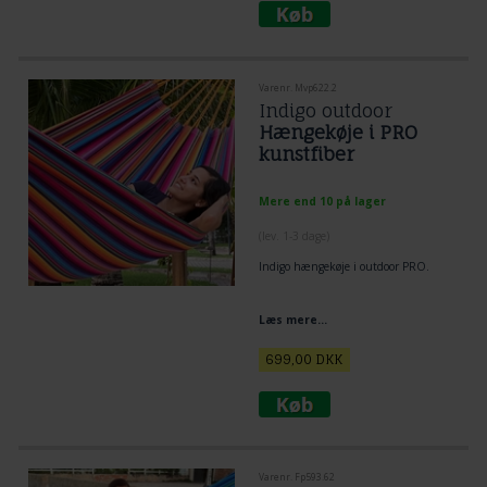
Varenr. Mvp622.2
Indigo outdoor
Hængekøje i PRO
kunstfiber
Mere end 10 på lager
(lev. 1-3 dage)
Indigo hængekøje i outdoor PRO.
Læs mere...
699,00
DKK
Varenr. Fp593.62