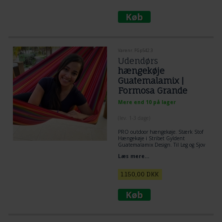
Varenr. FGp542.3
Udendørs
hængekøje
Guatemalamix |
Formosa Grande
PRO
Mere end 10 på lager
(lev. 1-3 dage)
PRO outdoor hængekøje. Stærk Stof
Hængekøje i Stribet Gyldent
Guatemalamix Design. Til Leg og Sjov
og Afslapning
Læs mere...
1.150,00
DKK