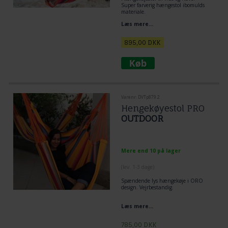
Super farverig hængestol ibomulds
materiale.
Træstok 110 cm bred i eucalypsos træ
Læs mere...
Stof: 120 x 170 cm
895,00
DKK
Varenr. DVTp879.2
Hengekøyestol PRO
OUTDOOR
Mere end 10 på lager
(lev. 1-3 dage)
Spændende lys hængekøje i ORO
design. Vejrbestandig.
Læs mere...
785,00
DKK