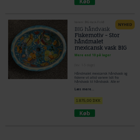
Håndvask nedsænkes i bordplade.
Ikke dekoreret på yderside.
Bemærk at denne håndvask er større
end de mest almindelige størrelser af
håndvaske.
Varenr. BIG-Vask-Fisk8
BIG håndvask
Fiskemotiv - Stor
håndmalet
mexicansk vask BIG
Size
Mere end 10 på lager
(lev. 1-5 dage)
Håndmalet mexicansk håndvask og
fiskene vil altid variere lidt fra
håndvask til håndvask. Alle er
håndmalet i Mexico.
Læs mere...
1.875,00
DKK