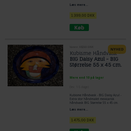
med buket motivet.
Læs mere...
Særdeles rummelig Håndvask.
Bemærk at denne håndvask er større
1.399,00
DKK
end de mest almindelige størrelser af
håndvaske.
Håndvask nedsænkes i bordplade.
Ikke dekoreret på yderside.
En meget flot og skøn håndvask.
Varenr. KB260-SINK
Kubisme Håndvask -
BIG Daisy Azul - BIG
Størrelse 55 x 45 cm.
Mere end 10 på lager
(lev. 1-5 dage)
Kubisme Håndvask - BIG Daisy Azul -
Extra stor håndmalet mexicansk
håndvask BIG Størrelse 55 x 45 cm.
Unikke keramiske mexikanske
Læs mere...
håndvask
Størrelse 55 x 45 cm. Farvevariant
med kubisme motiv.
1.475,00
DKK
Særdeles rummelig Håndvask. En
meget flot og speciel håndvask.