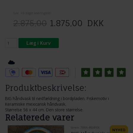
(
Lev. 1-5 dage
s leveringstid)
2.875,00
1.875,00
DKK
Læg i Kurv
Tilføj til Ønskeskyen
Produktbeskrivelse:
BIG håndvask til nedfældning i bordpladen. Fiskemotiv i
Keramiske mexicansk håndvask.
Størrelse 56 x 44 cm. Den store størrelse.
Relaterede varer
Varenr. 70006-BIG4FISK