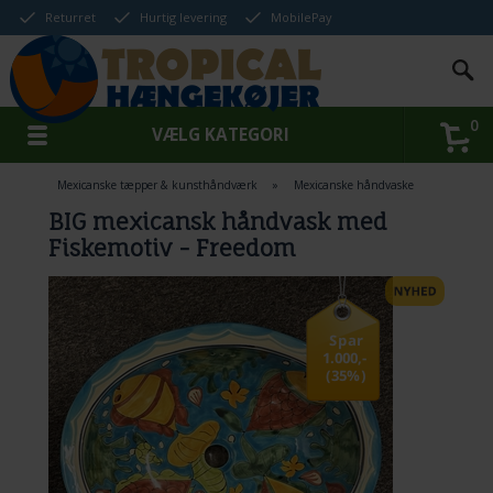
Returret
Hurtig levering
MobilePay
0
VÆLG KATEGORI
Mexicanske tæpper & kunsthåndværk
»
Mexicanske håndvaske
BIG mexicansk håndvask med
Fiskemotiv - Freedom
Spar
1.000,-
(35%)