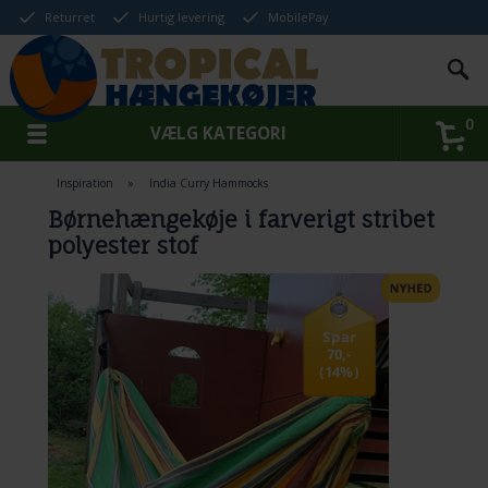
Returret
Hurtig levering
MobilePay
0
VÆLG KATEGORI
Inspiration
»
India Curry Hammocks
Børnehængekøje i farverigt stribet
polyester stof
Spar
70,-
(14%)