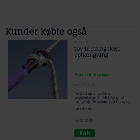
Kunder købte også
Varenr. 50
Tov til hængekøje
ophængning
Mere end 10 på lager
(lev. 1-3 dage)
Tov 2 x 3 meter tov flettet m.
polyesterkerne. Enkelt tilbehør til
hængekøje. Se nærmere på foto og Lig
tov dobbelt omkring træ og lav et
Læs mere...
flagknob mellem hængekøje og tov.
Den mest enkelt og praktiske løsning
til ophængning af hængekøje.
79,00
DKK