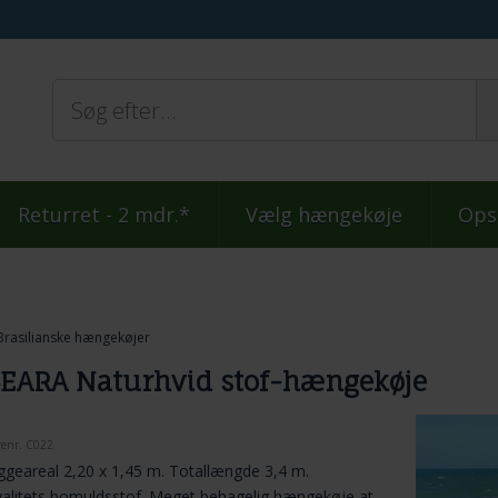
Returret - 2 mdr.*
Vælg hængekøje
Ops
Brasilianske hængekøjer
EARA Naturhvid stof-hængekøje
renr.
C022
ggeareal 2,20 x 1,45 m. Totallængde 3,4 m.
alitets bomuldsstof. Meget behagelig hængekøje at