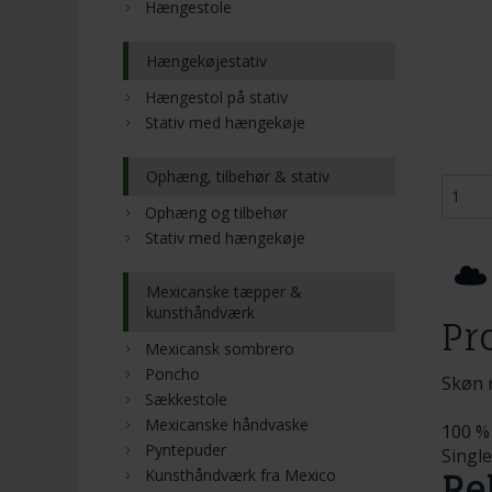
Hængestole
Hængekøjestativ
Hængestol på stativ
Stativ med hængekøje
Ophæng, tilbehør & stativ
Ophæng og tilbehør
Stativ med hængekøje
Mexicanske tæpper &
kunsthåndværk
Pr
Mexicansk sombrero
Poncho
Skøn 
Sækkestole
Mexicanske håndvaske
100 %
Pyntepuder
Single
Kunsthåndværk fra Mexico
Re