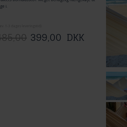
gge i.
ev. 1-3 dage
s leveringstid)
485,00
399,00
DKK