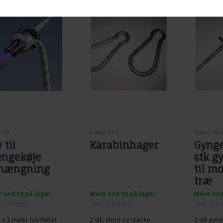
. 50
Varenr. 51-K
Varenr. 50-
 til
Karabinhager
Gynge
ngekøje
stk g
hængning
til m
træ
 end 10 på lager
Mere end 10 på lager
Mere end
. 1-3 dage)
(lev. 1-3 dage)
(lev. 1-3
 x 3 meter tov flettet
2 stk. store og stærke
2 stk gyng