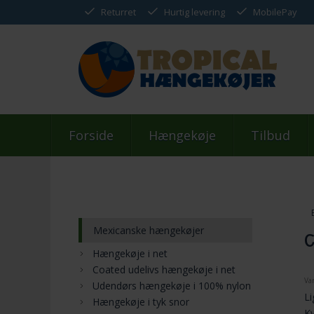
Returret
Hurtig levering
MobilePay
Forside
Hængekøje
Tilbud
Mexicanske hængekøjer
C
Hængekøje i net
Coated udelivs hængekøje i net
Va
Udendørs hængekøje i 100% nylon
Li
Hængekøje i tyk snor
Kv