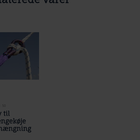
. 50
 til
ngekøje
hængning