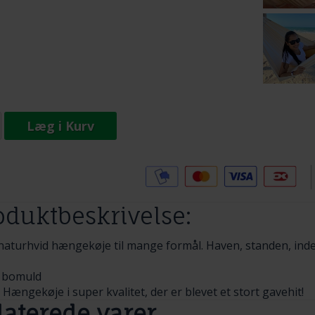
Læg i Kurv
Tilføj til Ønskeskyen
oduktbeskrivelse:
naturhvid hængekøje til mange formål. Haven, standen, inde
 bomuld
 Hængekøje i super kvalitet, der er blevet et stort gavehit!
laterede varer