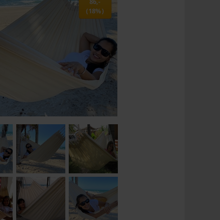
86,-
(18%)