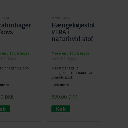
. 51-KK
Varenr. 87022
rabinhager
Hængekøjestol
 kovs
VERA i
naturhvid stof
 end 10 på lager
Mere end 10 på lager
. 1-3 dage)
(lev. 1-3 dage)
abinhager og 2 stk.
Meget behagelig
hængekøjestol
i naturhvidt
bomuldsstof.
Et ophængningspunkt.
mere...
Læs mere...
Hyggemøbel til hele
familien.
00
DKK
699,00
DKK