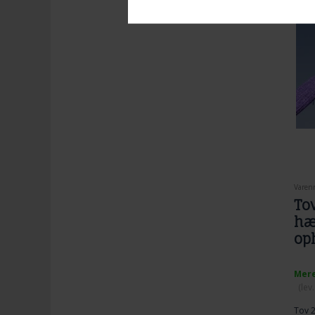
Varenr
Tov
hæ
op
Mere
(lev
Tov 2