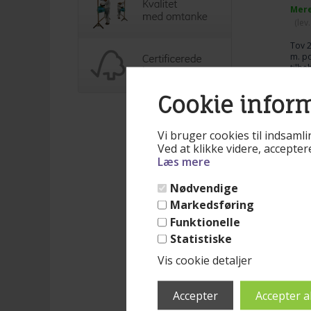
Mere
(lev
Tov 2
m. po
tilbe
nærme
Læs 
dobbe
Cookie infor
et f
hæng
79,
mest 
Vi bruger cookies til indsamli
løsni
hæng
Ved at klikke videre, accepte
Læs mere
Nødvendige
Markedsføring
Funktionelle
Statistiske
Ku
Vis cookie detaljer