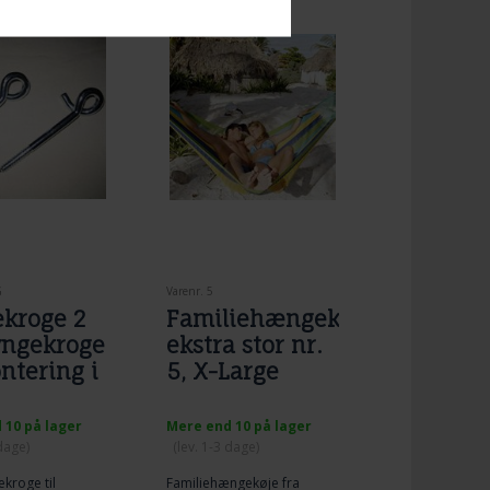
G
Varenr. 5
kroge 2
Familiehængekøje
yngekroge
ekstra stor nr.
ontering i
5, X-Large
 10 på lager
Mere end 10 på lager
 dage)
(lev. 1-3 dage)
ekroge til
Familiehængekøje fra