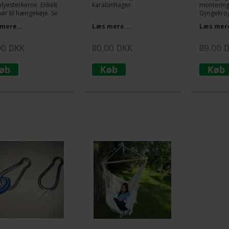
lyesterkerne. Enkelt
karabinhager.
montering
hør til hængekøje. Se
Gyngekrog
re på foto og Lig tov
velegnet t
mere...
Læs mere...
Læs mere
lt omkring træ og lav
gevind 6 
lagknob mellem
1 cm diam
ekøje og tov. Den
00
DKK
80,00
DKK
89,00
enkelt og praktiske
ng til ophængning af
ekøje.