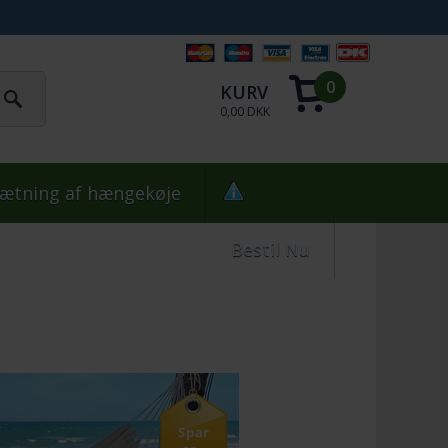
0
KURV
0,00 DKK
ætning af hængekøje
Bestil Nu
Spar