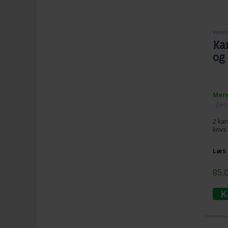
Varenr
Ka
og
Mere
(lev
2 kar
kovs
Læs 
85,