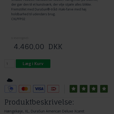
der gør den til et kunstværk, der vilje stjæle alles blikke.
Fremstillet med DuraSun®-tråd i Kaki-farve med høj
holdbarhed til udendørs brug.
CXLPFP02
(
s leveringstid)
4.460,00
DKK
Læg i Kurv
Tilføj til Ønskeskyen
Produktbeskrivelse:
Hængekøje, XL, DuraSun American Deluxe Xcaret