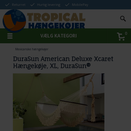
Returret
Hurtig levering
MobilePay
0
VÆLG KATEGORI
Mexicanske hængekøjer
DuraSun American Deluxe Xcaret
Hængekøje, XL, DuraSun®