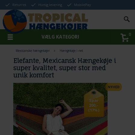
Returret
Hurtig levering
MobilePay
0
VÆLG KATEGORI
Mexicanske hængekøjer
»
Hængekøje i net
Elefante, Mexicansk Hængekøje i
super kvalitet, super stor med
unik komfort
Spar
200,-
(17%)