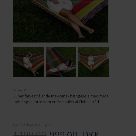
Varenr.
E6
Super farvestrålende mexicansk hængekøje med hvide
ophængssnorre som er fremstillet af Elefant tråd.
(
Lev. 1-3 dage
s leveringstid)
1.199,00
999,00
DKK