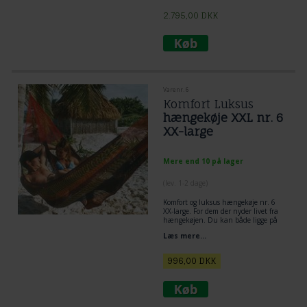
da du både kan ligge på langs, på
tværs og diagonalt selvom der er de
2.795,00
DKK
udbredte tværpinde.
NB! Gringa hængekøje fås i
kombination af 2 farver. Eller mix af
flere farver. Skriv hvis du ønsker i
kombination af flere farver i notefelt
samtidig med at adressen udfyldes.
Varenr. 6
Komfort Luksus
hængekøje XXL nr. 6
XX-large
Mere end 10 på lager
(lev. 1-2 dage)
Komfort og luksus hængekøje nr. 6
XX-large. For dem der nyder livet fra
hængekøjen. Du kan både ligge på
tværs, på langs og diagonalt i
Læs mere...
hængekøjen.
996,00
DKK