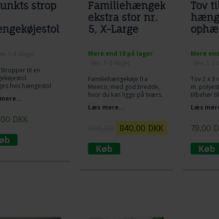
punkts strop
Familiehængekøje
Tov ti
ekstra stor nr.
hæng
ngekøjestol
5, X-Large
ophæ
Mere end 10 på lager
Mere end
lev. 1-3 dage)
(lev. 1-3 dage)
(lev. 1-3
 Stropper til en
ekøjestol.
Familiehængekøje fra
Tov 2 x 3 
ges hvis hængestol
Mexico, med god bredde,
m. polyest
r rundt og rundt.
hvor du kan ligge på tværs,
tilbehør t
mere...
på langs og diagonalt.
nærmere p
Læs mere...
Læs mere
Tumleplads til hele familien.
dobbelt o
Anbefales af kendere eller
et flagkn
,00
DKK
større modeller. Unikt
hængekøje
995,00
840,00
DKK
79,00
D
velvære og en af de mest
mest enkel
købte gennem mange år!
løsning ti
hængekøj