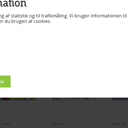
mation
ng af statistik og til trafikmåling. Vi bruger informationen t
rer du brugen af cookies.
nder købte også
r. 30303
Varenr. 5
Varenr. 50