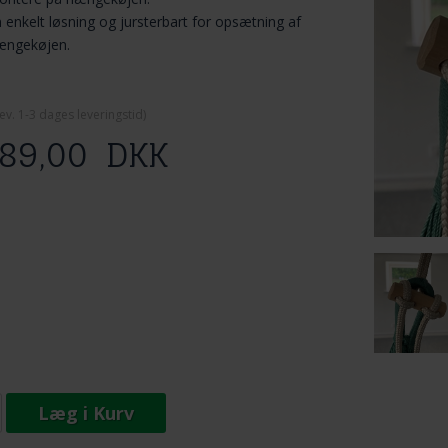
 enkelt løsning og jursterbart for opsætning af
ængekøjen.
ev. 1-3 dage
s leveringstid)
89,00
DKK
Læg i Kurv