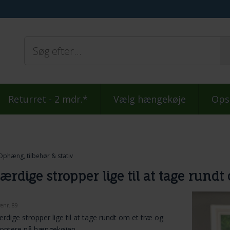
Returret - 2 mdr.*
Vælg hængekøje
Ops
Ophæng, tilbehør & stativ
ærdige stropper lige til at tage rund
renr.
89
rdige stropper lige til at tage rundt om et træ og
ontere på hængekøjen.