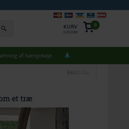
0
KURV
0,00 DKK
ætning af hængekøje
Bestil Nu
t om et træ