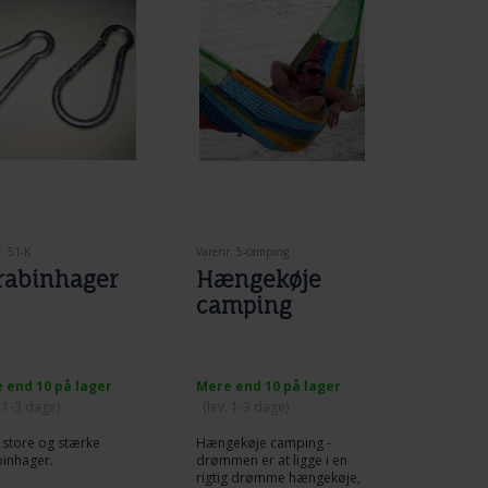
. 51-K
Varenr. 5-camping
rabinhager
Hængekøje
camping
 end 10 på lager
Mere end 10 på lager
. 1-3 dage)
(lev. 1-3 dage)
. store og stærke
Hængekøje camping -
binhager.
drømmen er at ligge i en
rigtig drømme hængekøje,