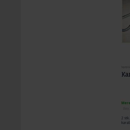
Varenr
Ka
Mere
(lev
2 stk
kara