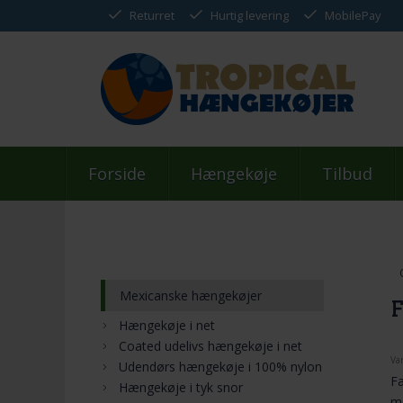
Returret
Hurtig levering
MobilePay
Forside
Hængekøje
Tilbud
Mexicanske hængekøjer
F
Hængekøje i net
Coated udelivs hængekøje i net
Va
Udendørs hængekøje i 100% nylon
Fæ
Hængekøje i tyk snor
m