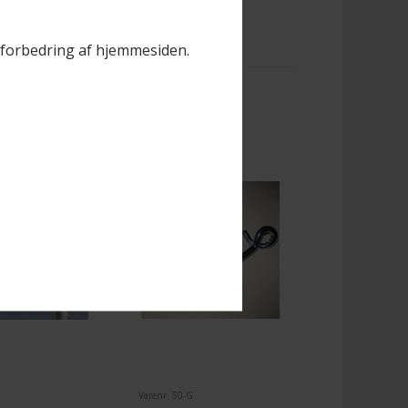
il forbedring af hjemmesiden.
Varenr. 50-G