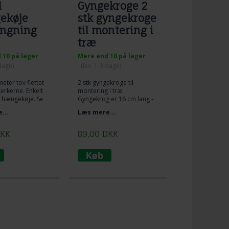
l
Gyngekroge 2
ekøje
stk gyngekroge
ngning
til montering i
træ
 10 på lager
Mere end 10 på lager
 dage)
(lev. 1-3 dage)
meter tov flettet
2 stk gyngekroge til
erkerne. Enkelt
montering i træ
il hængekøje. Se
Gyngekrog er 16 cm lang -
å foto og Lig tov
velegnet til træværk
...
Læs mere...
mkring træ og lav
gevind 6 cm
ob mellem
1 cm diameter
 og tov. Den
KK
89,00
DKK
t og praktiske
l ophængning af
e.