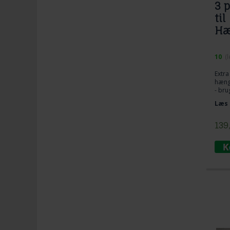
3 
til
Hæ
10
(
Extra
hæng
- bru
dreje
Læs 
139