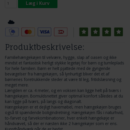
Læg i Kurv
Tilføj til Ønskeskyen
Produktbeskrivelse:
Familiehængekøjen til velvære, hygge, slap af oasen og ikke
mindst et fantastisk herligt stykke legetøj for børn og tumleplads
for hele familien. Børn er helt pjattede med de gyngende
bevægelser fra hængekøjen, så lynhurtigt bliver det et af
børnenes foretrukkende steder at være til leg, fritidslæsning og
meget mere.
Længden er ca. 4 meter, og en voksen kan ligge helt på tværs i
hængekøjen. Bomuldsnettet giver optimal konfort således at du
kan ligge på tværs, på langs og diagonalt.
Hængekøjen er et dejligt havemøbel, men hængekøjen bruges
også til spændende boligindretning. Hængekøjen fås i naturhvid,
to-farvet og farvekombinationer, hver enkelt hængekøje er
håndvævet, så der er næsten ikke 2 hængekøjer som er ens.
Kunsthåndværk når de er bedst.