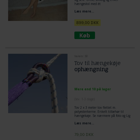
hængestol med ét
ophængningspunkt. Hyggeplads,
Læs mere...
komfortabel og rent velvære.
Populær siddehængekøje.
899,00
DKK
Varenr. 50
Tov til hængekøje
ophængning
Mere end 10 på lager
(lev. 1-3 dage)
Tov 2 x 3 meter tov flettet m.
polyesterkerne. Enkelt tilbehør til
hængekøje. Se nærmere på foto og Lig
tov dobbelt omkring træ og lav et
Læs mere...
flagknob mellem hængekøje og tov.
Den mest enkelt og praktiske løsning
til ophængning af hængekøje.
79,00
DKK