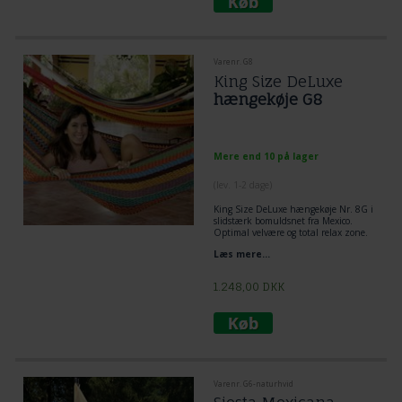
Varenr. G8
King Size DeLuxe
hængekøje G8
Mere end 10 på lager
(lev. 1-2 dage)
King Size DeLuxe hængekøje Nr. 8G i
slidstærk bomuldsnet fra Mexico.
Optimal velvære og total relax zone.
Velegent hængekøje til tumleplads for
Læs mere...
børn og voksne. Netop denne type
hængekøje er KUN fremstillet til
Hængekøje
Marked Tropical.
1.248,00
DKK
Varenr. G6-naturhvid