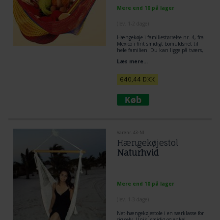
Mere end 10 på lager
(lev. 1-2 dage)
Hængekøje i familiestørrelse nr. 4, fra
Mexico i fint smidigt bomuldsnet til
hele familien. Du kan ligge på tværs,
på langs og diagonalt i denne
Læs mere...
hængekøje. God plads til flere
personer.
640,44
DKK
Varenr. 43-NI
Hængekøjestol
Naturhvid
Mere end 10 på lager
(lev. 1-3 dage)
Net-hængekøjestole i en særklasse for
sig selv. Unik, smidig og enkel