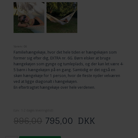
Varenr.
G6
Familiehængekøje, hvor det hele tiden er hængekøjen som
former sig efter dig, EXTRA nr. 6G. Børn elsker at bruge
hængekøjen som gynge og tumleplads, og der kan let være 4-
5 børn i hængekøjen på en gang. Samtidig er det også en
skøn hængekøje for 1 person, hvor de fleste nyder velværen
ved at ligge diagonalt i hængekøjen.
En eftertragtet hængekøje over hele verdenen.
(
Lev. 1-2 dage
s leveringstid)
996,00
795,00
DKK