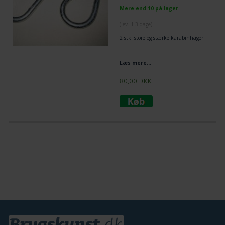
Mere end 10 på lager
(lev. 1-3 dage)
2 stk. store og stærke karabinhager.
Læs mere...
80,00
DKK