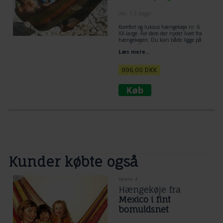
(lev. 1-2 dage)
Komfort og luksus hængekøje nr. 6
XX-large. For dem der nyder livet fra
hængekøjen. Du kan både ligge på
tværs, på langs og diagonalt i
Læs mere...
hængekøjen.
996,00
DKK
Kunder købte også
Varenr. 4
Hængekøje fra
Mexico i fint
bomuldsnet