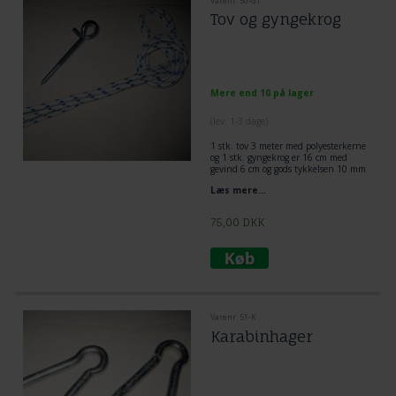
Varenr. 50-GT
Tov og gyngekrog
Mere end 10 på lager
(lev. 1-3 dage)
1 stk. tov 3 meter med polyesterkerne
og 1 stk. gyngekrog er 16 cm med
gevind 6 cm og gods tykkelsen 10 mm
diameter
Læs mere...
75,00
DKK
Varenr. 51-K
Karabinhager