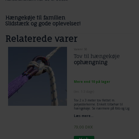
Hængekøje til familien
Slidstærk og gode oplevelser!
Relaterede varer
Varenr. 50
Tov til hængekøje
ophængning
Mere end 10 på lager
(lev. 1-3 dage)
Tov 2 x 3 meter tov flettet m.
polyesterkerne. Enkelt tilbehør til
hængekøje. Se nærmere på foto og Lig
tov dobbelt omkring træ og lav et
Læs mere...
flagknob mellem hængekøje og tov.
Den mest enkelt og praktiske løsning
til ophængning af hængekøje.
79,00
DKK