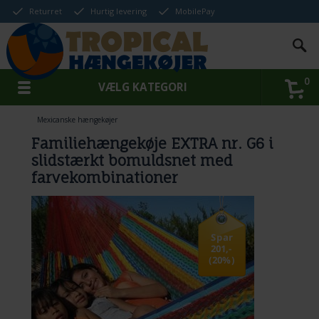
Returret
Hurtig levering
MobilePay
0
VÆLG KATEGORI
Mexicanske hængekøjer
Familiehængekøje EXTRA nr. G6 i
slidstærkt bomuldsnet med
farvekombinationer
Spar
201,-
(20%)