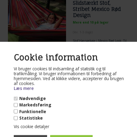
Slidstærkt Stof,
Stribet Mexico Rød
Design
Mere end 10 på lager
(lev. 1-3 dage)
Stof Hængekøje i Mexico Rød Look. Til
Leg og Sjov og Afslapning
Cookie information
Læs mere...
1.150,00
DKK
Vi bruger cookies til indsamling af statistik og til
trafikmåling. Vi bruger informationen til forbedring af
hjemmesiden. Ved at klikke videre, accepterer du brugen
af cookies.
Læs mere
Nødvendige
Varenr. 60-2-750
Markedsføring
Stof-hængekøjen til
Funktionelle
institutionsbrug
Statistiske
Vis cookie detaljer
Mere end 10 på lager