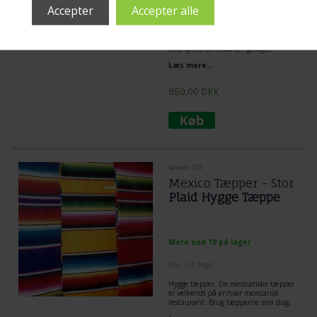
(lev. 1-3 dage)
Stof/lærreds hængekøje i stærk stof.
Velegnet til institutioner og andre der
ikke synes om trådhængekøjer.
Læs mere...
950,00
DKK
Varenr. 110
Mexico Tæpper - Stor
Plaid Hygge Tæppe
Mere end 10 på lager
(lev. 1-3 dage)
Hygge tæpper. De mexicanske tæpper
er velkendt på enhver mexicansk
restaurant. Brug tæpperne som dug,
skabsforhæng, vægtæppe, skovturs