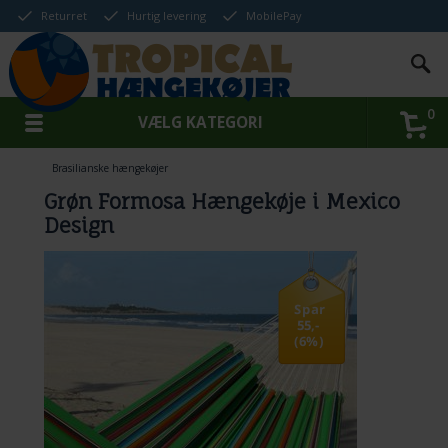
Returret
Hurtig levering
MobilePay
0
VÆLG KATEGORI
Brasilianske hængekøjer
Grøn Formosa Hængekøje i Mexico
Design
Spar
55,-
(6%)