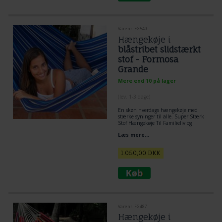
Varenr. FG540
Hængekøje i
blåstribet slidstærkt
stof - Formosa
Grande
Mere end 10 på lager
(lev. 1-3 dage)
En skøn hverdags hængekøje med
stærke syninger til alle. Super Stærk
Stof Hængekøje Til Familieliv og
Institutionsbrug.
Hængekøjer
der er
Læs mere...
kreativt legetøj til børn og voksne!
1.050,00
DKK
Varenr. FG487
Hængekøje i