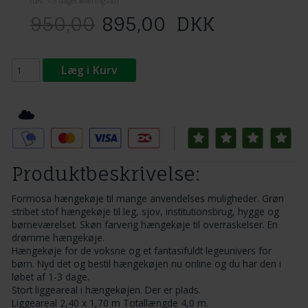
(
Lev. 1-3 dage
s leveringstid)
950,00
895,00
DKK
Læg i Kurv
Tilføj til Ønskeskyen
Produktbeskrivelse:
Formosa hængekøje til mange anvendelses muligheder. Grøn
stribet stof hængekøje til leg, sjov, institutionsbrug, hygge og
børneværelset. Skøn farverig hængekøje til overraskelser. En
drømme hængekøje.
Hængekøje for de voksne og et fantasifuldt legeunivers for
børn. Nyd det og bestil hængekøjen nu online og du har den i
løbet af 1-3 dage.
Stort liggeareal i hængekøjen. Der er plads.
Liggeareal 2,40 x 1,70 m Totallængde 4,0 m.