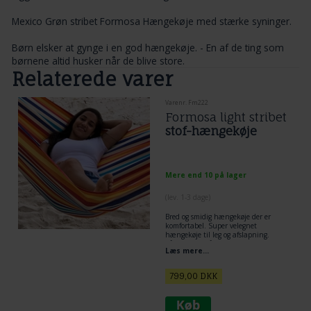
Mexico Grøn stribet Formosa Hængekøje med stærke syninger.
Børn elsker at gynge i en god hængekøje. - En af de ting som
børnene altid husker når de blive store.
Relaterede varer
Varenr. Fm222
Formosa light stribet
stof-hængekøje
Mere end 10 på lager
(lev. 1-3 dage)
Bred og smidig hængekøje der er
komfortabel. Super velegnet
hængekøje til leg og afslapning.
Så lækker forårsfriske striber.
Læs mere...
Slidstærkt stof
Liggeareal 2,30 x 1,65 m Totallængde
3,80 m
799,00
DKK
Et fund til prisen.
100% ny bomuld.