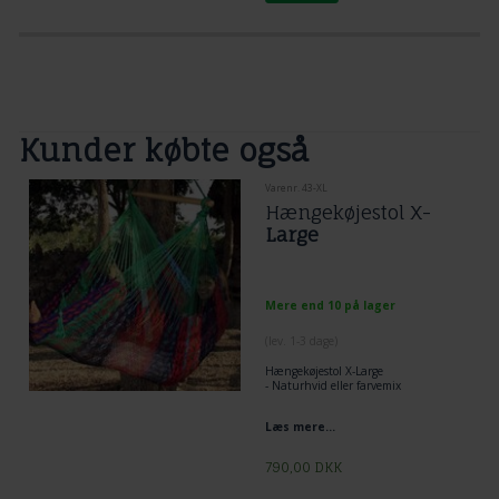
Kunder købte også
Varenr. 43-XL
Hængekøjestol X-
Large
Mere end 10 på lager
(lev. 1-3 dage)
Hængekøjestol X-Large
- Naturhvid eller farvemix
Læs mere...
790,00
DKK