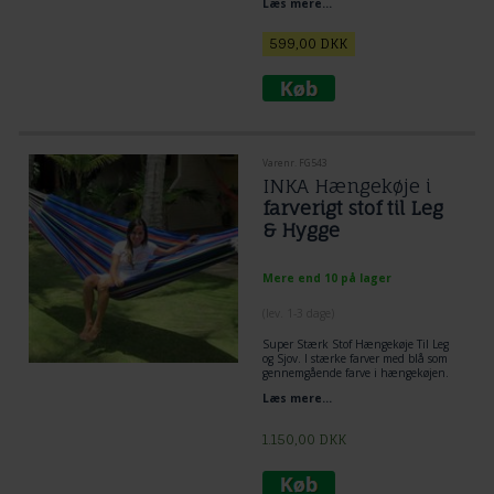
Læs mere...
tæppe, udflugt og standturstæppe og
sofatæppe. Str. 160 x 210 cm.
599,00
DKK
Varenr. FG543
INKA Hængekøje i
farverigt stof til Leg
& Hygge
Mere end 10 på lager
(lev. 1-3 dage)
Super Stærk Stof Hængekøje Til Leg
og Sjov. I stærke farver med blå som
gennemgående farve i hængekøjen.
Læs mere...
1.150,00
DKK