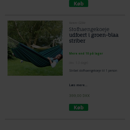
Varenr. C234r
Stofhaengekoeje
udfoert i groen-blaa
striber
Mere end 10 på lager
(lev. 1-3 dage)
Stribet stofhaengekoeje til 1 person
Læs mere...
399,00
DKK