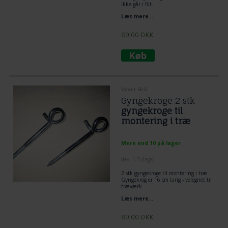
ikke går i filt.
Læs mere...
69,00
DKK
Varenr. 50-G
Gyngekroge 2 stk
gyngekroge til
montering i træ
Mere end 10 på lager
(lev. 1-3 dage)
2 stk gyngekroge til montering i træ
Gyngekrog er 16 cm lang - velegnet til
træværk
gevind 6 cm
Læs mere...
1 cm diameter
89,00
DKK