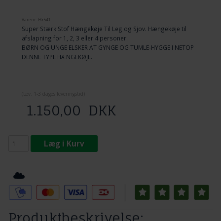
Varenr.
FG541
Super Stærk Stof Hængekøje Til Leg og Sjov. Hængekøje til
afslapning for 1, 2, 3 eller 4 personer.
BØRN OG UNGE ELSKER AT GYNGE OG TUMLE-HYGGE I NETOP
DENNE TYPE HÆNGEKØJE.
(
Lev. 1-3 dage
s leveringstid)
1.150,00
DKK
Læg i Kurv
Tilføj til Ønskeskyen
Produktbeskrivelse: