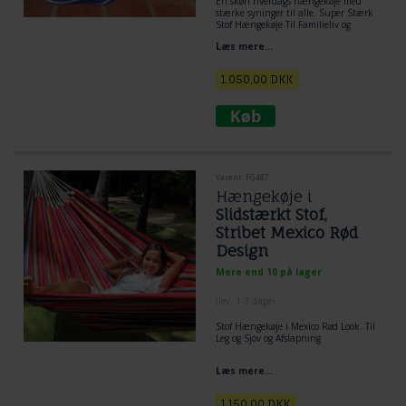
En skøn hverdags hængekøje med
stærke syninger til alle. Super Stærk
Stof Hængekøje Til Familieliv og
Institutionsbrug.
Hængekøjer
der er
Læs mere...
kreativt legetøj til børn og voksne!
1.050,00
DKK
Varenr. FG487
Hængekøje i
Slidstærkt Stof,
Stribet Mexico Rød
Design
Mere end 10 på lager
(lev. 1-3 dage)
Stof Hængekøje i Mexico Rød Look. Til
Leg og Sjov og Afslapning
Læs mere...
1.150,00
DKK