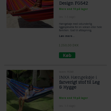
Design FG542
Mere end 10 på lager
(lev. 1-3 dage)
Hængekøje med vidunderlig
liggeoplevelse for en voksen eller hele
familien. God til afslapning,
feriesteder, retræte og hængekøjen
Læs mere...
børn elsker at legei. Super Strærk
Stof Hængekøje i Stribet Gyldent
Guatemalamix Design. Til Leg og Sjov
1.250,00
DKK
og Afslapning
Varenr. FG543
INKA Hængekøje i
farverigt stof til Leg
& Hygge
Mere end 10 på lager
(lev. 1-3 dage)