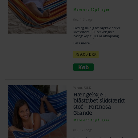
Mere end 10 på lager
(lev. 1-3 dage)
Bred og smidig hængekøje der er
komfortabel. Super velegnet
hængekøje til leg og afslapning.
Så lækker forårsfriske striber.
Læs mere...
Slidstærkt stof
Liggeareal 2,30 x 1,65 m Totallængde
3,80 m
799,00
DKK
Et fund til prisen.
100% ny bomuld.
Varenr. FG540
Hængekøje i
blåstribet slidstærkt
stof - Formosa
Grande
Mere end 10 på lager
(lev. 1-3 dage)