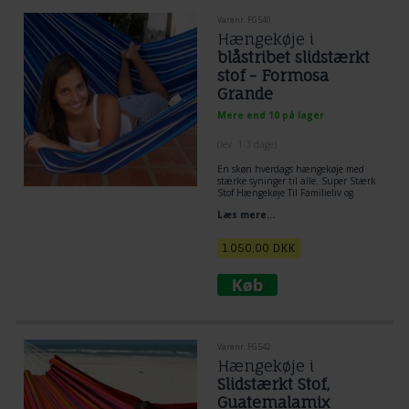
Varenr. FG540
Hængekøje i
blåstribet slidstærkt
stof - Formosa
Grande
Mere end 10 på lager
(lev. 1-3 dage)
En skøn hverdags hængekøje med
stærke syninger til alle. Super Stærk
Stof Hængekøje Til Familieliv og
Institutionsbrug.
Hængekøjer
der er
Læs mere...
kreativt legetøj til børn og voksne!
1.050,00
DKK
Varenr. FG542
Hængekøje i
Slidstærkt Stof,
Guatemalamix