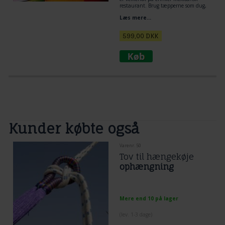
restaurant. Brug tæpperne som dug,
skabsforhæng, vægtæppe, skovturs
Læs mere...
tæppe, udflugt og standturstæppe og
sofatæppe. Str. 160 x 210 cm.
599,00
DKK
Kunder købte også
Varenr. 50
Tov til hængekøje
ophængning
Mere end 10 på lager
(lev. 1-3 dage)