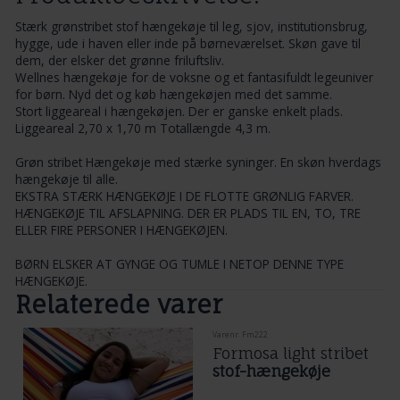
Stærk grønstribet stof hængekøje til leg, sjov, institutionsbrug,
hygge, ude i haven eller inde på børneværelset. Skøn gave til
dem, der elsker det grønne friluftsliv.
Wellnes hængekøje for de voksne og et fantasifuldt legeuniver
for børn. Nyd det og køb hængekøjen med det samme.
Stort liggeareal i hængekøjen. Der er ganske enkelt plads.
Liggeareal 2,70 x 1,70 m Totallængde 4,3 m.
Grøn stribet Hængekøje med stærke syninger. En skøn hverdags
hængekøje til alle.
EKSTRA STÆRK HÆNGEKØJE I DE FLOTTE GRØNLIG FARVER.
HÆNGEKØJE TIL AFSLAPNING. DER ER PLADS TIL EN, TO, TRE
ELLER FIRE PERSONER I HÆNGEKØJEN.
BØRN ELSKER AT GYNGE OG TUMLE I NETOP DENNE TYPE
HÆNGEKØJE.
Relaterede varer
Varenr. Fm222
Formosa light stribet
stof-hængekøje