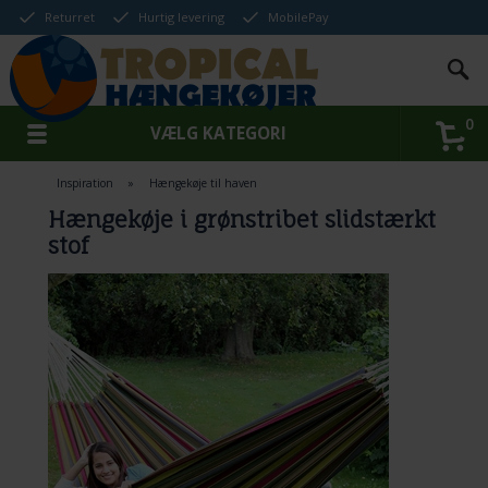
Returret
Hurtig levering
MobilePay
0
VÆLG KATEGORI
Inspiration
»
Hængekøje til haven
Hængekøje i grønstribet slidstærkt
stof