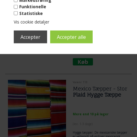
Markedsføring
Mere end 10 på lager
Funktionelle
Statistiske
(lev. 1-3 dage)
Vis cookie detaljer
Stof/lærreds hængekøje i stærk stof.
Velegnet til institutioner og andre der
ikke synes om trådhængekøjer.
Læs mere...
950,00
DKK
Varenr. 110
Mexico Tæpper - Stor
Plaid Hygge Tæppe
Mere end 10 på lager
(lev. 1-3 dage)
Hygge tæpper. De mexicanske tæpper
er velkendt på enhver mexicansk