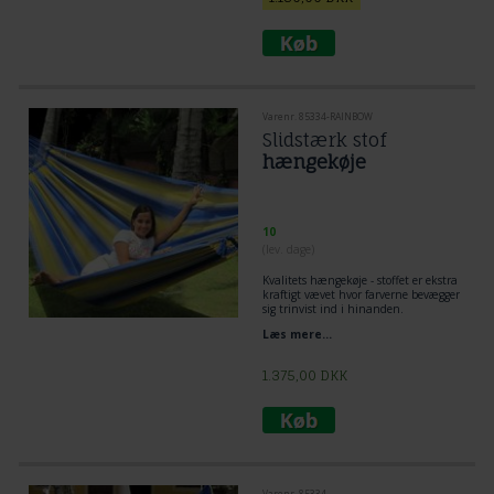
Varenr. 85334-RAINBOW
Slidstærk stof
hængekøje
10
(lev. dage)
Kvalitets hængekøje - stoffet er ekstra
kraftigt vævet hvor farverne bevægger
sig trinvist ind i hinanden.
Læs mere...
1.375,00
DKK
Varenr. 85334