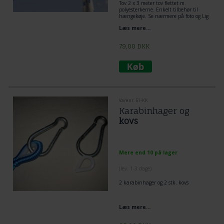
Tov 2 x 3 meter tov flettet m.
polyesterkerne. Enkelt tilbehør til
hængekøje. Se nærmere på foto og Lig
tov dobbelt omkring træ og lav et
Læs mere...
flagknob mellem hængekøje og tov.
Den mest enkelt og praktiske løsning
til ophængning af hængekøje.
79,00
DKK
Varenr. 51-KK
Karabinhager og
kovs
Mere end 10 på lager
(lev. 1-3 dage)
2 karabinhager og 2 stk. kovs
Læs mere...