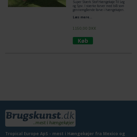
Super Stærk Stof Hængekøje Til Leg
og Sjov. I stærke farver med blå som
gennemgående farve i hængekøjen.
Læs mere...
1.150,00
DKK
Tropical Europe ApS - mest i Hængekøjer fra Mexico og