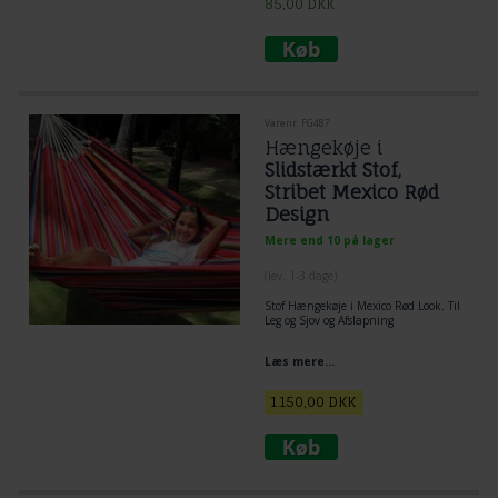
85,00
DKK
Varenr. FG487
Hængekøje i
Slidstærkt Stof,
Stribet Mexico Rød
Design
Mere end 10 på lager
(lev. 1-3 dage)
Stof Hængekøje i Mexico Rød Look. Til
Leg og Sjov og Afslapning
Læs mere...
1.150,00
DKK