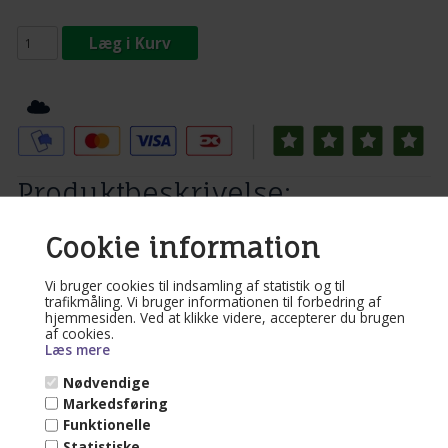
Læg i Kurv
Tilføj til Ønskeskyen
Produktbeskrivelse:
Totallængde 3 meter og liggeareal på 2 m x 1,45 m
Cookie information
Relaterede varer
Vi bruger cookies til indsamling af statistik og til
Varenr. XL-86400-3r
trafikmåling. Vi bruger informationen til forbedring af
Hængekøje Classico
hjemmesiden. Ved at klikke videre, accepterer du brugen
af cookies.
Læs mere
Nødvendige
Mere end 10 på lager
Markedsføring
Funktionelle
(lev. dage)
Statistiske