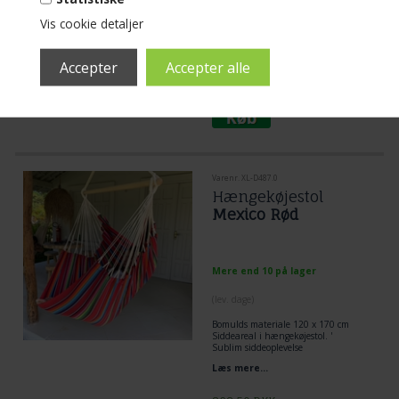
Bomulds hængekøje. Stor single
hængekøje i klassisk Brasiliansk stil
Vis cookie detaljer
og design. Totallængde 340 cm stof
areal 220 x 145 cm.
Læs mere...
399,75
DKK
Varenr. XL-D487.0
Hængekøjestol
Mexico Rød
Mere end 10 på lager
(lev. dage)
Bomulds materiale 120 x 170 cm
Siddeareal i hængekøjestol. '
Sublim siddeoplevelse
Læs mere...