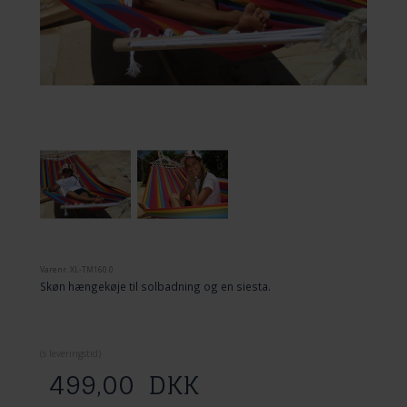
Varenr.
XL-TM160.0
Skøn hængekøje til solbadning og en siesta.
(
s leveringstid)
499,00
DKK