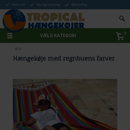
Returret
Hurtig levering
MobilePay
0
VÆLG KATEGORI
XL-3
Hængekøje med regnbuens farver