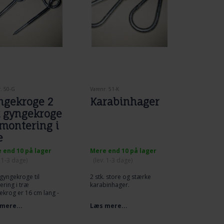
. 50-G
Varenr. 51-K
ngekroge 2
Karabinhager
k gyngekroge
 montering i
æ
 end 10 på lager
Mere end 10 på lager
. 1-3 dage)
(lev. 1-3 dage)
 gyngekroge til
2 stk. store og stærke
ring i træ
karabinhager.
krog er 16 cm lang -
net til træværk
mere...
Læs mere...
nd 6 cm
 diameter