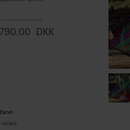
ev. 1-3 dage
s leveringstid)
790,00
DKK
Farve