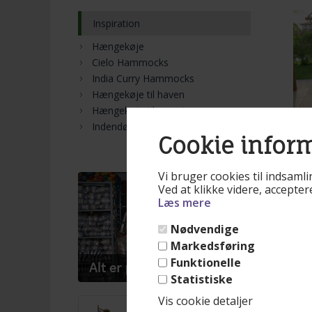
Inspiration
Hængekøje
Cielo Hammocks
India Curry Hammocks
Hængekøje til haven
Hængekøje til camping
Indendørs hængekøje
Cookie infor
Vi bruger cookies til indsamli
Varen
Ved at klikke videre, accepte
Hæ
Læs mere
i 
Me
Nødvendige
Markedsføring
Mere
Funktionelle
(lev
Statistiske
Hæng
Vis cookie detaljer
inspi