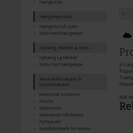
Hængestole
Hængekøjestativ
Hængestol på stativ
Stativ med hængekøje
Ophæng, tilbehør & stativ
Pr
Ophæng og tilbehør
X-Larg
Stativ med hængekøje
Popul
Tværp
Mexicanske tæpper &
Fleksi
kunsthåndværk
Mexicansk sombrero
Klik h
Poncho
Re
Sækkestole
Mexicanske håndvaske
Pyntepuder
Kunsthåndværk fra Mexico