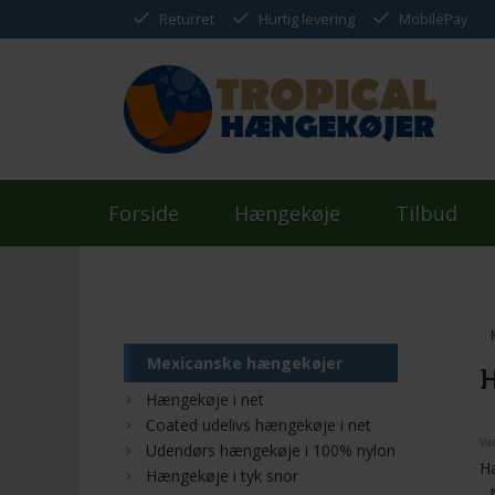
Returret
Hurtig levering
MobilePay
Forside
Hængekøje
Tilbud
Mexicanske hængekøjer
H
Hængekøje i net
Coated udelivs hængekøje i net
Va
Udendørs hængekøje i 100% nylon
H
Hængekøje i tyk snor
- 