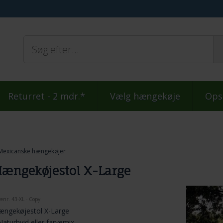
Returret - 2 mdr.*
Vælg hængekøje
Ops
Mexicanske hængekøjer
ængekøjestol X-Large
renr.
43-XL - Copy
ængekøjestol X-Large
Naturhvid eller farvemix