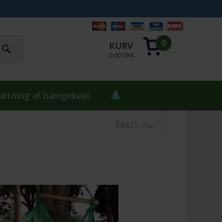
0
KURV
0,00 DKK
ætning af hængekøje
Bestil Nu