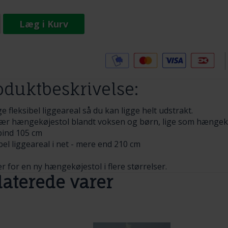
Læg i Kurv
Tilføj til Ønskeskyen
oduktbeskrivelse:
e fleksibel liggeareal så du kan ligge helt udstrakt.
ær hængekøjestol blandt voksen og børn, lige som
hængek
ind 105 cm
bel liggeareal i net - mere end 210 cm
er for en ny hængekøjestol i flere størrelser.
laterede varer