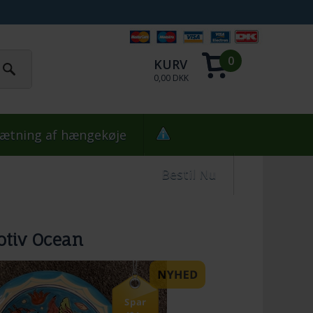
0
KURV
0,00 DKK
ætning af hængekøje
Bestil Nu
tiv Ocean
Spar