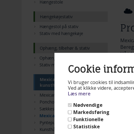
Hængestole
Hængekøjestativ
Pr
Hængestol på stativ
Stativ med hængekøje
Mexic
Beregn
Ophæng, tilbehør & stativ
Håndm
Ophæng og tilbehør
Ovale 
Stativ med hængekøje
Cookie infor
Mexica
Til ne
Mexicanske tæpper &
Re
Vi bruger cookies til indsamli
kunsthåndværk
Ved at klikke videre, accepte
Læs mere
Mexicansk sombrero
Poncho
Nødvendige
Sækkestole
Markedsføring
Mexicanske håndvaske
Funktionelle
Pyntepuder
Statistiske
Kunsthåndværk fra Mexico