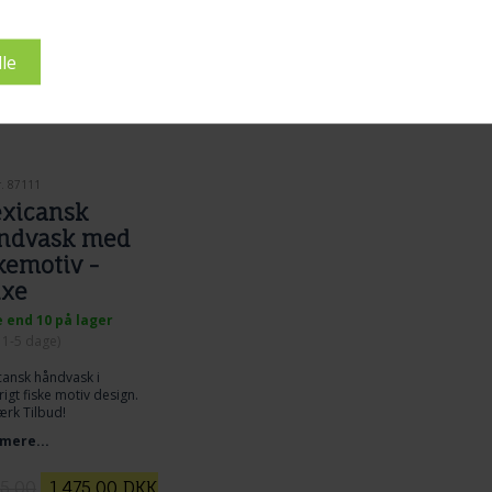
r. 87111
xicansk
ndvask med
kemotiv -
ixe
 end 10 på lager
. 1-5 dage)
cansk håndvask i
rigt fiske motiv design.
rk Tilbud!
mere...
75,00
1.475,00
DKK