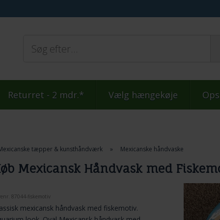
Returret - 2 mdr.*
Vælg hængekøje
Ops
Mexicanske tæpper & kunsthåndværk
»
Mexicanske håndvaske
øb Mexicansk Håndvask med Fiskemo
renr.
87044-fiskemotiv
assisk mexicansk håndvask med fiskemotiv.
quarium look. Oval Mexicansk håndvask med