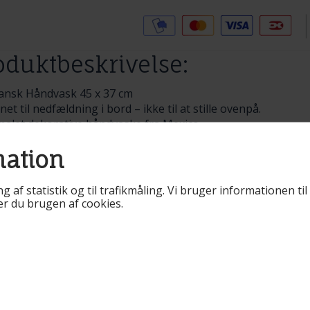
Tilføj til Ønskeskyen
oduktbeskrivelse:
ansk Håndvask 45 x 37 cm
et til nedfældning i bord – ikke til at stille ovenpå.
alet dekorative håndvaske fra Mexico.
i størrelse 45 x 37 cm
mation
nske håndvaske ikke til at stille ovenpå bordplade.
dfældning i bordpladen.
laterede varer
ng af statistik og til trafikmåling. Vi bruger informationen t
rer du brugen af cookies.