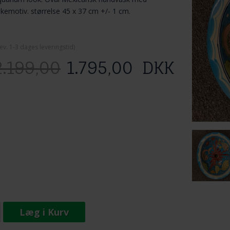
skemotiv. størrelse 45 x 37 cm +/- 1 cm.
ev. 1-3 dage
s leveringstid)
2.199,00
1.795,00
DKK
Læg i Kurv