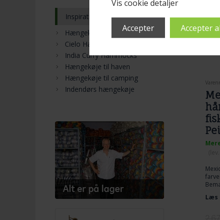
Vis cookie detaljer
Inspiration
Hængekøje
Cielo Hammocks
India Curry Hammocks
Hængekøje til haven
Hængekøje til camping
Varen
Indendørs hængekøje
Me
hå
fis
Pe
Mere
(lev
Mexi
farve
Bemæ
Læs 
2.6