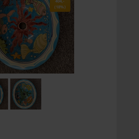
404,-
(18%)