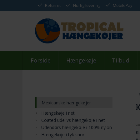
Returret
Hurtig levering
MobilePay
Forside
Hængekøje
Tilbud
Mexicanske hængekøjer
K
Hængekøje i net
Coated udelivs hængekøje i net
Va
Udendørs hængekøje i 100% nylon
Kl
Hængekøje i tyk snor
A