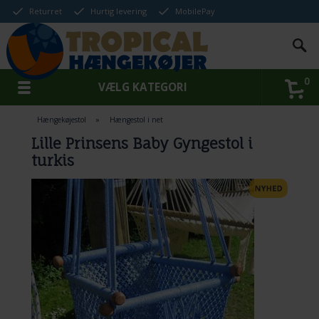
Returret
Hurtig levering
MobilePay
0
VÆLG KATEGORI
Hængekøjestol
»
Hængestol i net
Lille Prinsens Baby Gyngestol i
turkis