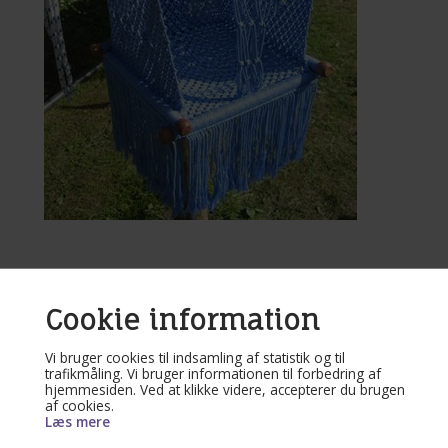
Varenr.
420-turkis
Den meget populærer Lille Prinsens Baby gynge stol i turkis.
Cookie information
Materialer: Bomuldsflet og poleret træ.
Vi bruger cookies til indsamling af statistik og til
trafikmåling. Vi bruger informationen til forbedring af
hjemmesiden. Ved at klikke videre, accepterer du brugen
(
Lev. 1-3 dage
s leveringstid)
af cookies.
450,00
DKK
Læs mere