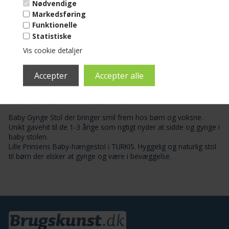
Nødvendige
Markedsføring
Læg i Kurv
Funktionelle
Statistiske
Vis cookie detaljer
Tilføj til Ønskeskyen
Produktbeskrivelse:
Baby Gynge Stol der bringer smil frem hos børn og voksne.
Unikt gavehit til de 1-3 årige som rigtigt nyder at sidde og gynge i
baby stolen.
Lille Prinsens Baby-hængestol i TURKIS. Hyggelig og naturlig stol
til børn der elsker at gynge og være i bevæggelse.