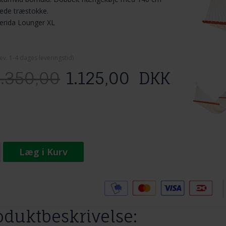
ede træstokke.
erida Lounger XL
ev. 1-4 dage
s leveringstid)
1.350,00
1.125,00
DKK
Læg i Kurv
Tilføj til Ønskeskyen
oduktbeskrivelse: