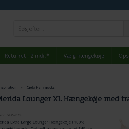
Returret - 2 mdr.*
Vælg hængekøje
Ops
Inspiration
»
Cielo Hammocks
erida Lounger XL Hængekøje med tr
renr.
GLAS70203
erida Extra Large Lounger Hængekøje i 100%
aturhvid bomuld. Dobbelt hængekøje med 140 cm