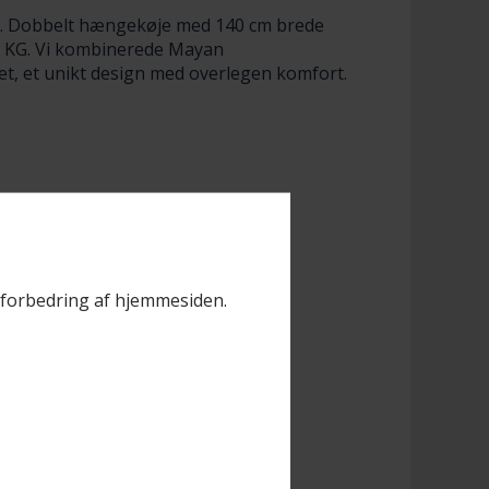
d. Dobbelt hængekøje med 140 cm brede
 KG. Vi kombinerede Mayan
et, et unikt design med overlegen komfort.
il forbedring af hjemmesiden.