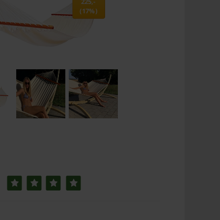
225,-
(17%)