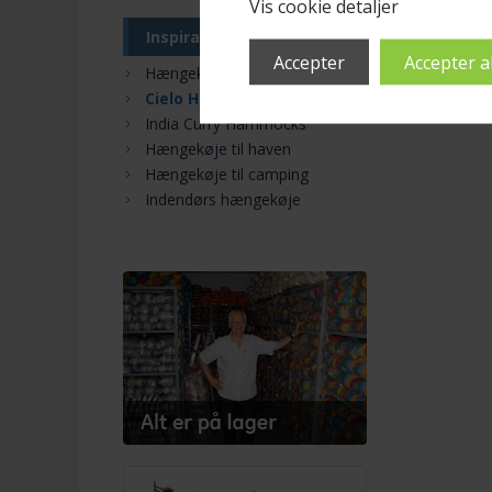
Vis cookie detaljer
Inspiration
Hængekøje
Cielo Hammocks
India Curry Hammocks
Hængekøje til haven
Hængekøje til camping
Indendørs hængekøje