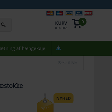
0
KURV
0,00 DKK
ætning af hængekøje
Bestil Nu
æstokke
Spar