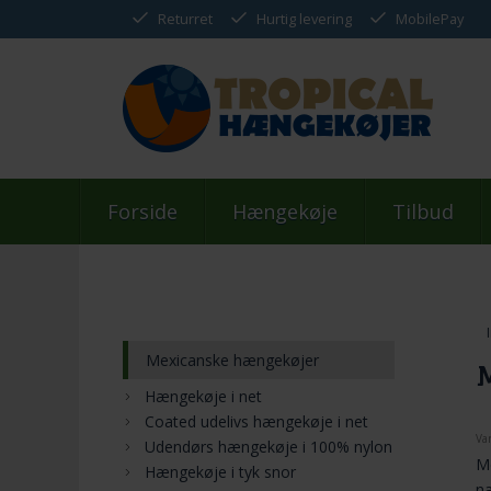
Returret
Hurtig levering
MobilePay
Forside
Hængekøje
Tilbud
Mexicanske hængekøjer
M
Hængekøje i net
Coated udelivs hængekøje i net
Va
Udendørs hængekøje i 100% nylon
M
Hængekøje i tyk snor
n