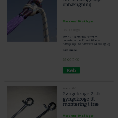
ophængning
Mere end 10 på lager
(lev. 1-3 dage)
Tov 2 x 3 meter tov flettet m.
polyesterkerne. Enkelt tilbehør til
hængekøje. Se nærmere på foto og Lig
tov dobbelt omkring træ og lav et
Læs mere...
flagknob mellem hængekøje og tov.
Den mest enkelt og praktiske løsning
til ophængning af hængekøje.
79,00
DKK
Varenr. 50-G
Gyngekroge 2 stk
gyngekroge til
montering i træ
Mere end 10 på lager