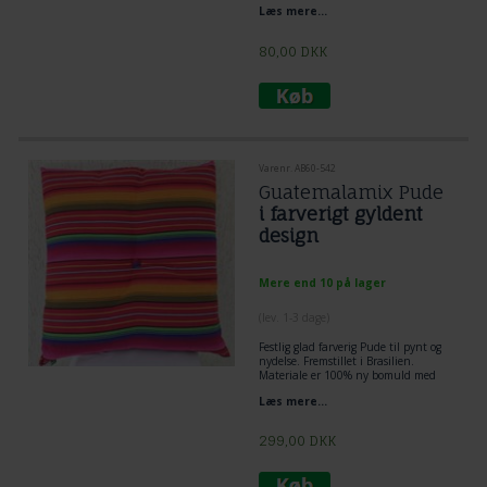
Læs mere...
80,00
DKK
Varenr. AB60-542
Guatemalamix Pude
i farverigt gyldent
design
Mere end 10 på lager
(lev. 1-3 dage)
Festlig glad farverig Pude til pynt og
nydelse. Fremstillet i Brasilien.
Materiale er 100% ny bomuld med
acryl fuld.
Læs mere...
299,00
DKK