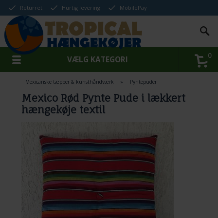
Returret
Hurtig levering
MobilePay
0
VÆLG KATEGORI
Mexicanske tæpper & kunsthåndværk
»
Pyntepuder
Mexico Rød Pynte Pude i lækkert
hængekøje textil