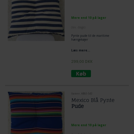
Mere end 10 på lager
(lev. dage)
Pynte pude til de maritime
hængekøjer
Læs mere...
299,00
DKK
Varenr. AB60-543
Mexico Blå Pynte
Pude
Mere end 10 på lager