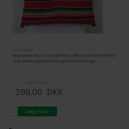
Varenr.
AB60-487
Pynte puder 60 x 60 cm. Materiale i 100% ny bomuld. Fyldt med
Acryl. Lækker og blød i farverigt mexicansk design.
(
Lev. 1-3 dage
s leveringstid)
299,00
DKK
Læg i Kurv