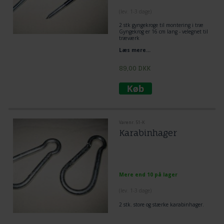
(lev. 1-3 dage)
2 stk gyngekroge til montering i træ
Gyngekrog er 16 cm lang - velegnet til
træværk
gevind 6 cm
Læs mere...
1 cm diameter
89,00
DKK
Varenr. 51-K
Karabinhager
Mere end 10 på lager
(lev. 1-3 dage)
2 stk. store og stærke karabinhager.