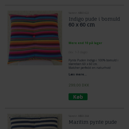
Varenr. AB60-622
Indigo pude i bomuld
60 x 60 cm
Mere end 10 på lager
(lev. 1-3 dage)
Pynte Puden Indigo i 100% bomuld i
størrelsen 60 x 60 cm.
Matcher perfeckt en naturhvid
hængekøje. En med til at give et smil
Læs mere...
og glæde til omgivelser. Super glade
farver i denne kvalitets pude.
299,00
DKK
Varenr. AB60-344
Maritim pynte pude