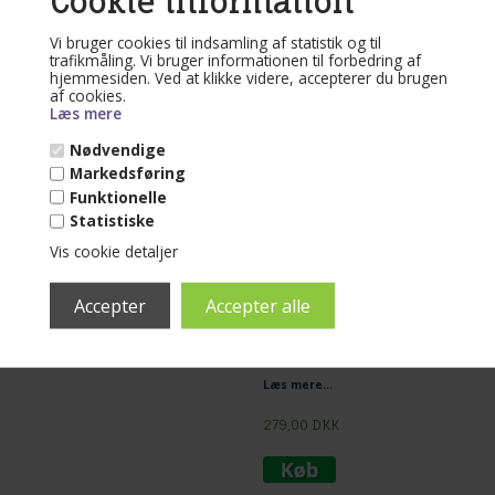
Cookie information
359,00
DKK
Vi bruger cookies til indsamling af statistik og til
trafikmåling. Vi bruger informationen til forbedring af
hjemmesiden. Ved at klikke videre, accepterer du brugen
af cookies.
Læs mere
Nødvendige
Varenr. AB60-001
Naturhvid pynte
Markedsføring
pude 60x60 cm
Funktionelle
Statistiske
Vis cookie detaljer
Mere end 10 på lager
(lev. 1-3 dage)
Puden der pynter alle steder. Hav
altid en pude inden for rækkevide.
Flot og elegant, og skønt når der lige
er brug for en.
Læs mere...
Materiale er 100% ny bomuld.
Lækker og blød. Størrelsen på puden
er stor 60 x 60 cm.
279,00
DKK