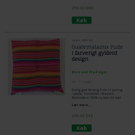
299,00
DKK
Varenr. AB60-542
Guatemalamix Pude
i farverigt gyldent
design
Mere end 10 på lager
(lev. 1-3 dage)
Festlig glad farverig Pude til pynt og
nydelse. Fremstillet i Brasilien.
Materiale er 100% ny bomuld med
acryl fuld.
Læs mere...
299,00
DKK