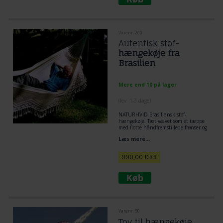
Varenr. 200
Autentisk stof-
hængekøje fra
Brasilien
Mere end 10 på lager
(lev. 1-3 dage)
NATURHVID Brasiliansk stof-
hængekøje. Tæt vævet som et tæppe
med flotte håndfremstillede frønser og
border i 100% bomuld. Varm, lækker
Læs mere...
og charmerende.
990,00
DKK
Varenr. 50
Tov til hængekøje