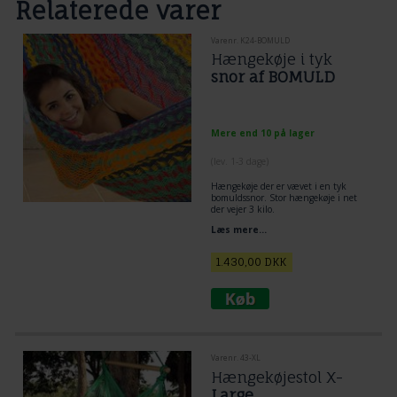
Relaterede varer
Varenr. K24-BOMULD
Hængekøje i tyk
snor af BOMULD
Mere end 10 på lager
(lev. 1-3 dage)
Hængekøje der er vævet i en tyk
bomuldssnor. Stor hængekøje i net
der vejer 3 kilo.
Læs mere...
1.430,00
DKK
Varenr. 43-XL
Hængekøjestol X-
Large