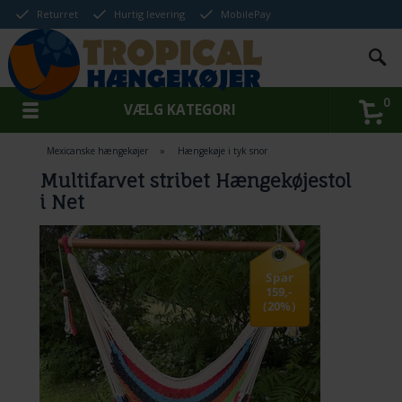
Returret
Hurtig levering
MobilePay
0
VÆLG KATEGORI
Mexicanske hængekøjer
»
Hængekøje i tyk snor
Multifarvet stribet Hængekøjestol
i Net
Spar
159,-
(20%)