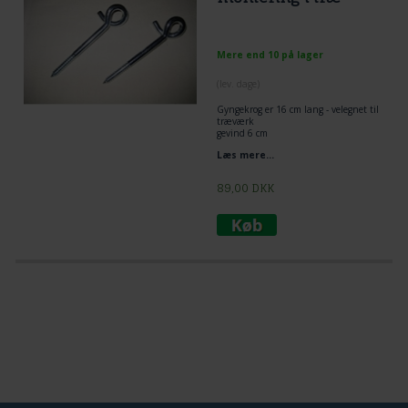
Mere end 10 på lager
(lev. dage)
Gyngekrog er 16 cm lang - velegnet til
træværk
gevind 6 cm
1 cm diameter
Læs mere...
89,00
DKK