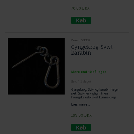
70,00
DKK
Varenr. GSK139
Gyngekrog-Svivl-
karabin
Mere end 10 på lager
(lev. 1-3 dage)
Gyngekrog, Svivl og karabinhage i
sæt. Swivl er vigtig når en
hængekøjestol skal kunne dreje
rundt. Karabinhage enkelt og hurtigt
Læs mere...
at sæt op og afmontere en
hængekøjestol. Gyngekrogen er
særdeles velegnet til at skrue ind i
169,00
DKK
træ bjælker, loft eller udedørs træ.
Vægt belastning 160 kg. for dette
ophæng.