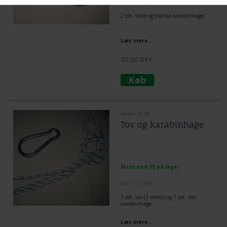
(lev. 1-3 dage)
2 stk. store og stærke karabinhager.
Læs mere...
80,00
DKK
Varenr. 51-TK
Tov og karabinhage
Mere end 10 på lager
(lev. 1-3 dage)
1 stk. tov (3 meter) og 1 stk. stor
karabinhage
Læs mere...