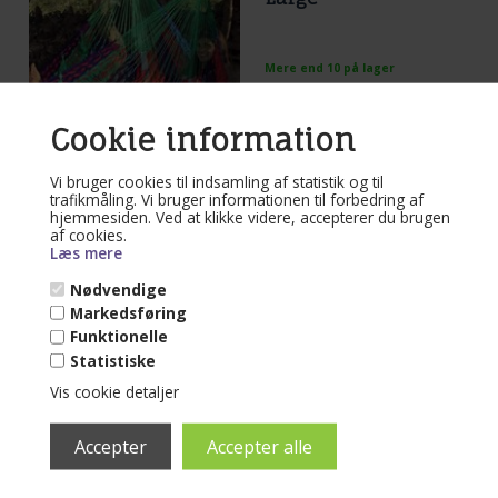
Mere end 10 på lager
(lev. 1-3 dage)
Cookie information
Hængekøjestol X-Large
- Naturhvid eller farvemix
Vi bruger cookies til indsamling af statistik og til
Læs mere...
trafikmåling. Vi bruger informationen til forbedring af
hjemmesiden. Ved at klikke videre, accepterer du brugen
790,00
DKK
af cookies.
Læs mere
Nødvendige
Markedsføring
Funktionelle
Varenr. 51-K
Statistiske
Karabinhager
Vis cookie detaljer
Mere end 10 på lager