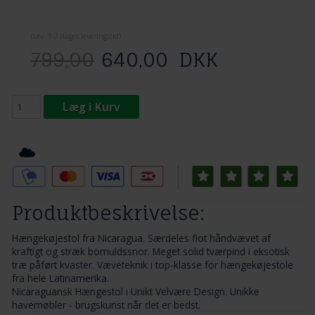
(
Lev. 1-3 dage
s leveringstid)
799,00
640,00
DKK
Læg i Kurv
Tilføj til Ønskeskyen
Produktbeskrivelse:
Hængekøjestol fra Nicaragua. Særdeles flot håndvævet af
kraftigt og stræk bomuldssnor. Meget solid tværpind i eksotisk
træ påført kvaster. Væveteknik i top-klasse for hængekøjestole
fra hele Latinamerika.
Nicaraguansk Hængestol i Unikt Velvære Design. Unikke
havemøbler - brugskunst når det er bedst.