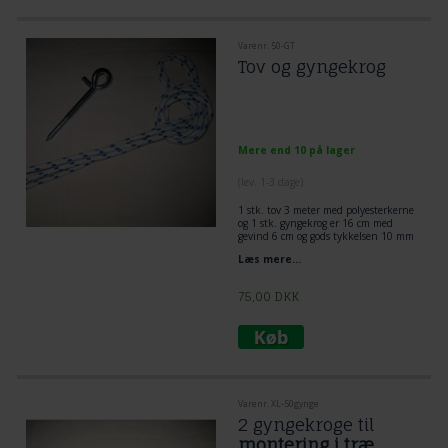
Varenr. 50-GT
Tov og gyngekrog
Mere end 10 på lager
(lev. 1-3 dage)
1 stk. tov 3 meter med polyesterkerne
og 1 stk. gyngekrog er 16 cm med
gevind 6 cm og gods tykkelsen 10 mm
diameter
Læs mere...
75,00
DKK
Varenr. XL-50gynge
2 gyngekroge til
montering i træ