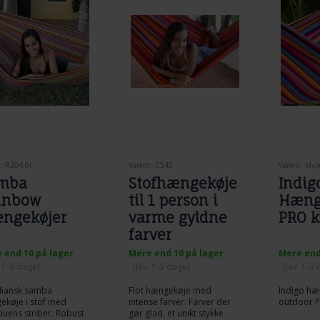
. R204.0r
Varenr. C542
Varenr. Mvp
mba
Stofhængekøje
Indig
inbow
til 1 person i
Hæng
ngekøjer
varme gyldne
PRO k
farver
 end 10 på lager
Mere end 10 på lager
Mere end
. 1-3 dage)
(lev. 1-3 dage)
(lev. 1-3
iliansk samba
Flot hængekøje med
Indigo hæ
ekøje i stof med
intense farver. Farver der
outdoor 
uens striber. Robust
gør glad, et unikt stykke