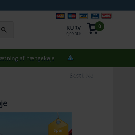
0
KURV
0,00 DKK
ætning af hængekøje
Bestil Nu
je
Spar