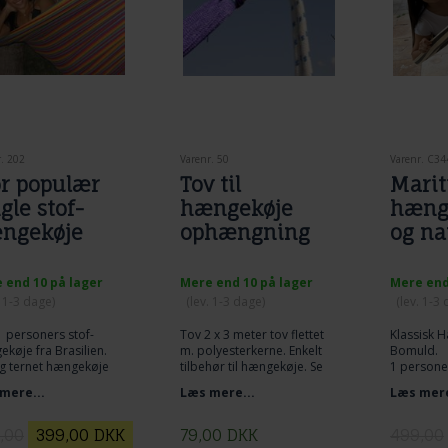
. 202
Varenr. 50
Varenr. C34
or populær
Tov til
Marit
gle stof-
hængekøje
hænge
ngekøje
ophængning
og na
 end 10 på lager
Mere end 10 på lager
Mere end
. 1-3 dage)
(lev. 1-3 dage)
(lev. 1-3
1 personers stof-
Tov 2 x 3 meter tov flettet
Klassisk 
køje fra Brasilien.
m. polyesterkerne. Enkelt
Bomuld.
ig ternet hængekøje
tilbehør til hængekøje. Se
1 persone
 naturhvid uden
nærmere på foto og Lig tov
Fremstillet
mere...
Læs mere...
Læs mere
er.
dobbelt omkring træ og lav
Totallæng
et flagknob mellem
Stofbredd
hængekøje og tov. Den
Stoflængd
,00
399,00
DKK
79,00
DKK
499,00
mest enkelt og praktiske
Max. belas