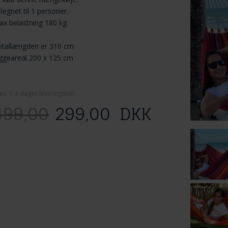
legnet til 1 personer.
x belastning 180 kg.
otallængden er 310 cm
ggeareal 200 x 125 cm
ev. 1-3 dage
s leveringstid)
499,00
299,00
DKK