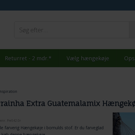
Returret - 2 mdr.*
Vælg hængekøje
Ops
Inspiration
rainha Extra Guatemalamix Hængekø
renr.
Pre542.0r
lle farverig Hængekøje i bomulds stof. Er du farveglad
å køb denne hængekøje.