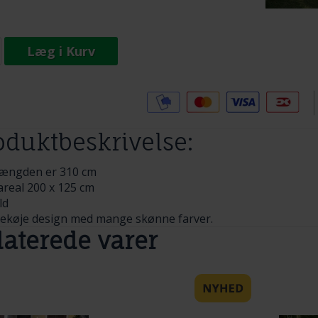
Læg i Kurv
Tilføj til Ønskeskyen
oduktbeskrivelse:
længden er 310 cm
areal 200 x 125 cm
ld
køje design med mange skønne farver.
laterede varer