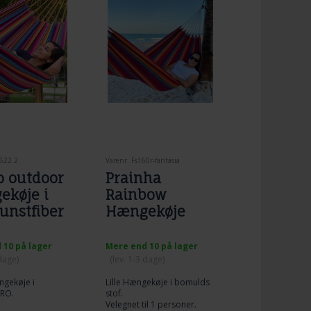
622.2
Varenr. Fs160r-fantasia
o outdoor
Prainha
ekøje i
Rainbow
unstfiber
Hængekøje
 10 på lager
Mere end 10 på lager
 dage)
(lev. 1-3 dage)
ngekøje i
Lille Hængekøje i bomulds
PRO.
stof.
Velegnet til 1 personer.