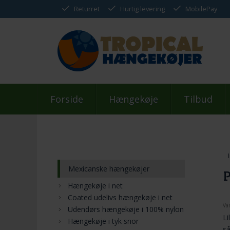
Returret
Hurtig levering
MobilePay
Forside
Hængekøje
Tilbud
Mexicanske hængekøjer
P
Hængekøje i net
Coated udelivs hængekøje i net
Va
Udendørs hængekøje i 100% nylon
Li
Hængekøje i tyk snor
s