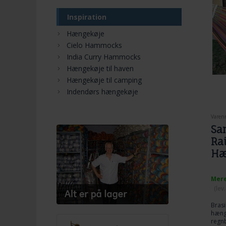
Inspiration
Hængekøje
Cielo Hammocks
India Curry Hammocks
Hængekøje til haven
Hængekøje til camping
Indendørs hængekøje
Varenr
Sa
Ra
Hæ
Mere
(lev
Bras
hæng
regnb