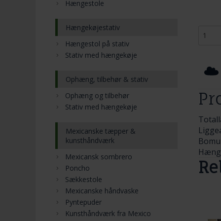
Hængestole
Hængekøjestativ
Hængestol på stativ
Stativ med hængekøje
Ophæng, tilbehør & stativ
Pr
Ophæng og tilbehør
Stativ med hængekøje
Total
Ligge
Mexicanske tæpper &
kunsthåndværk
Bomu
Hænge
Mexicansk sombrero
Re
Poncho
Sækkestole
Mexicanske håndvaske
Pyntepuder
Kunsthåndværk fra Mexico