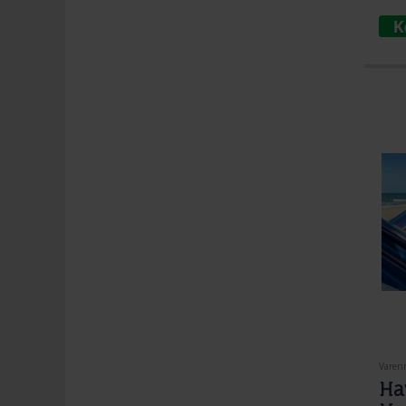
Varenr
Ha