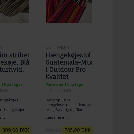
4r
Varenr. DVTp542
im stribet
Hængekøjestol
køje. Blå
Guatemala-Mix
turhvid.
i Outdoor Pro
Kvalitet
 10 på lager
Mere end 10 på lager
 dage)
(lev. 1-3 dage)
Hængekøje i
Den populære
hængekøjestol til udendørs
rs hængekøjer.
brug. Farverig og Glad
 i Brasilien.
hængekøjestol. Mega stor
...
Læs mere...
de 340 cm
hængekøjestol i solidt
en er 145 cm
outdoor PRO stof.
en er 220 cm
399,00
DKK
899,00
785,00
DKK
tning: 180 kg.