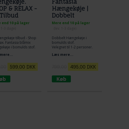
ngekøje.
Fantasia
OP & RELAX -
Hængekøje |
 Tilbud
Dobbelt
hængekøje
 end 10 på lager
Mere end 10 på lager
. 1-3 dage)
(lev. 1-3 dage)
ngekøje tilbud - Shop
Dobbelt Hængekøje i
ax. Fantasia blåmix
bomulds stof.
ekøje i bomulds stof.
Velegnet til 1-2 personer.
 til et godt tilbud så
Max belastning 200 kg.
mere...
Læs mere...
denne hængekøje.
net til 1 person.
elastning 200 kg.
,00
599,00
DKK
799,00
495,00
DKK
llængden er 370 cm
areal 230 x 165 cm
ld
asia hængekøje