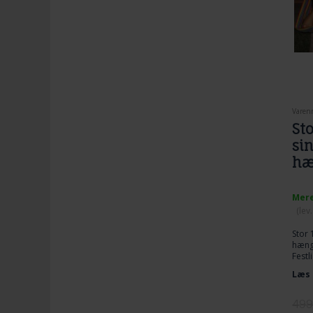
Varenr
St
sin
hæ
Mere
(lev
Stor 
hænge
Festl
eller
Læs 
frøns
499