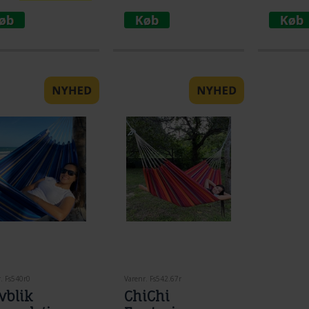
løsning til ophængning af
hængekøje.
. Fs540r0
Varenr. Fs542.67r
vblik
ChiChi