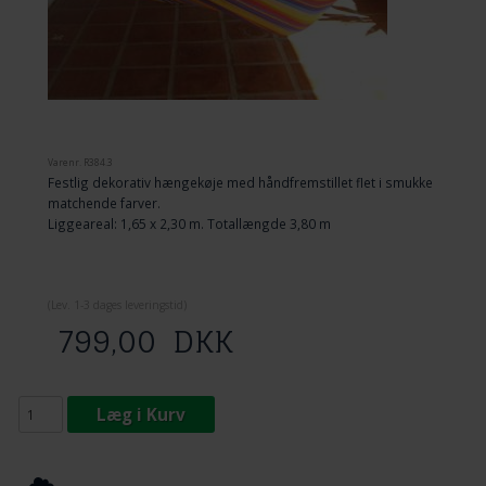
Varenr.
R384.3
Festlig dekorativ hængekøje med håndfremstillet flet i smukke
matchende farver.
Liggeareal: 1,65 x 2,30 m. Totallængde 3,80 m
(
Lev. 1-3 dage
s leveringstid)
799,00
DKK
Læg i Kurv
Tilføj til Ønskeskyen