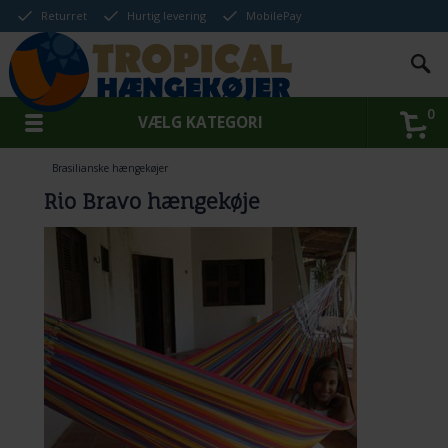
Returret
Hurtig levering
MobilePay
0
VÆLG KATEGORI
Brasilianske hængekøjer
Rio Bravo hængekøje