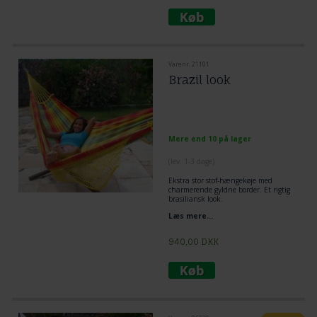
Varenr. 21101
Brazil look
Mere end 10 på lager
(lev. 1-3 dage)
Ekstra stor stof-hængekøje med
charmerende gyldne border. Et rigtig
brasiliansk look.
Læs mere...
940,00
DKK