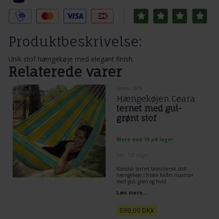
Produktbeskrivelse:
Unik stof hængekøje med elegant finish.
Relaterede varer
Varenr. C079
Hængekøjen Ceara
ternet med gul-
grønt stof
Mere end 10 på lager
(lev. 1-3 dage)
Klassisk ternet brasiliansk stof-
hængekøje i friske forårs nuancer
med gul, grøn og hvid.
Liggeareal 2,20 x 1,45 m og
Læs mere...
hængekøjens totallængde er 3,40
meter.
599,00
DKK