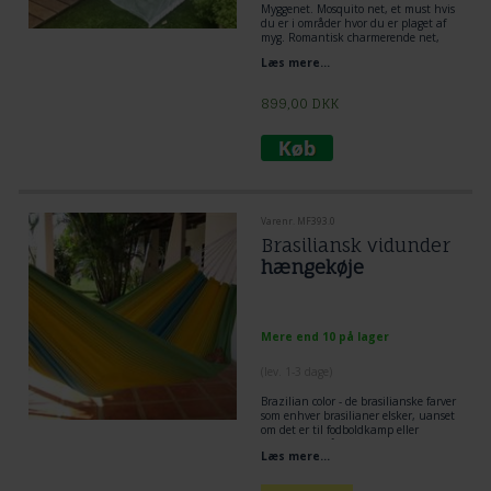
Myggenet. Mosquito net, et must hvis
du er i områder hvor du er plaget af
myg. Romantisk charmerende net,
der giver lidt lækkert til hængekøje
Læs mere...
livet. Stor mexicansk hængekøje med
myggenet se på billedet. Myggenet.
899,00
DKK
Varenr. MF393.0
Brasiliansk vidunder
hængekøje
Mere end 10 på lager
(lev. 1-3 dage)
Brazilian color - de brasilianske farver
som enhver brasilianer elsker, uanset
om det er til fodboldkamp eller
hverdagens påklædning, her er farver
Læs mere...
gengivet i en vidunderlig robust
hængekøje.