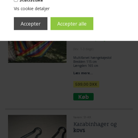
Varenr. 43-multicolor
Vis cookie detaljer
Brasiliansk Sidde
hængekøje i
multifarvet stof 2 i 1.
Mere end 10 på lager
(lev. 1-3 dage)
Multifarvet hængekøjestol
Bredden 115 cm
Længden 165 cm
Extra god højde
Læs mere...
599,00
DKK
Varenr. 51-KK
Karabinhager og
kovs