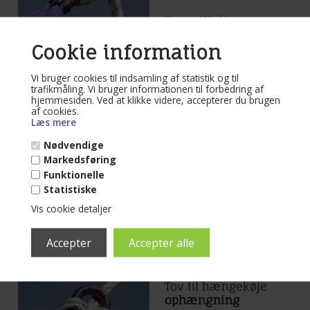
Mere end 10 på lager
(lev. 1-3 dage)
Cookie information
Tov 2 x 3 meter tov flettet m.
polyesterkerne. Enkelt tilbehør til
Vi bruger cookies til indsamling af statistik og til
hængekøje. Se nærmere på foto og Lig
tov dobbelt omkring træ og lav et
trafikmåling. Vi bruger informationen til forbedring af
Læs mere...
flagknob mellem hængekøje og tov.
hjemmesiden. Ved at klikke videre, accepterer du brugen
Den mest enkelt og praktiske løsning
af cookies.
til ophængning af hængekøje.
79,00
DKK
Læs mere
Nødvendige
Markedsføring
Funktionelle
Statistiske
Vis cookie detaljer
Kunder købte også
Varenr. 50
Tov til hængekøje
ophængning