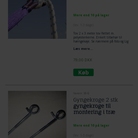
Mere end 10 på lager
(lev. 1-3 dage)
Tov 2 x 3 meter tov flettet m.
polyesterkerne. Enkelt tilbehør til
hængekøje. Se nærmere på foto og Lig
tov dobbelt omkring træ og lav et
Læs mere...
flagknob mellem hængekøje og tov.
Den mest enkelt og praktiske løsning
til ophængning af hængekøje.
79,00
DKK
Varenr. 50-G
Gyngekroge 2 stk
gyngekroge til
montering i træ
Mere end 10 på lager
(lev. 1-3 dage)