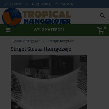
Returret
Hurtig levering
MobilePay
0
VÆLG KATEGORI
Dekorative hængekøjer
»
Nicaragua hængekøjer
Singel Siesta Hængekøje