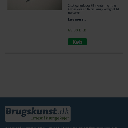
2 stk gyngekroge til montering i træ
Gyngekrog er 16 cm lang - velegnet til
træværk
gevind 6 cm
Læs mere...
1 cm diameter
89,00
DKK