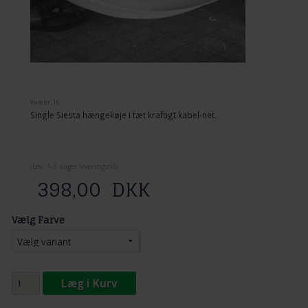
Varenr.
16
Single Siesta hængekøje i tæt kraftigt kabel-net.
(
Lev. 1-3 dage
s leveringstid)
398,00
DKK
Vælg Farve
Læg i Kurv