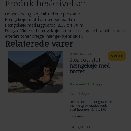
Produktbeskrivelse:
Dobbelt hængekøje til 1 eller 2 personer.
Hængekøje med Totallængde på 4 m
Hængekøje med Liggeareal 2,30 x 1,70 m.
Design: Midten af hængekøjen er helt sort og de brændte mørke
efterårs toner præger hængekøjens sider.
Relaterede varer
Varenr. R360-1-21
Stor sort stof
hængekøje med
borter
Mere end 10 på lager
(lev. 1-3 dage)
Trendy stor sort hængekøje med
charme og dekorative border.
Stort liggeareal 2,40 x 1,65 m.
Læs mere...
1.485,00
DKK