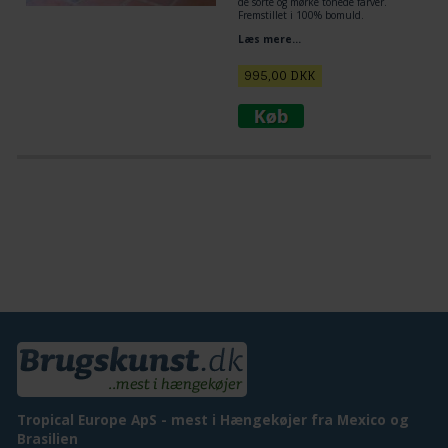
de sorte og mørke tonede farver.
Fremstillet i 100% bomuld.
Totallængde 4 m
Læs mere...
Liggeareal 2,30 x 1,65 m
995,00
DKK
Tropical Europe ApS - mest i Hængekøjer fra Mexico og
Brasilien