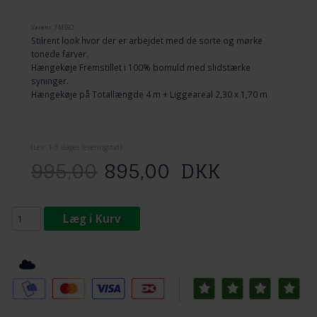
Varenr.
FM592
Stilrent look hvor der er arbejdet med de sorte og mørke
tonede farver.
Hængekøje Fremstillet i 100% bomuld med slidstærke
syninger.
Hængekøje på Totallængde 4 m + Liggeareal 2,30 x 1,70 m
(
Lev. 1-3 dage
s leveringstid)
995,00
895,00
DKK
Læg i Kurv
Tilføj til Ønskeskyen