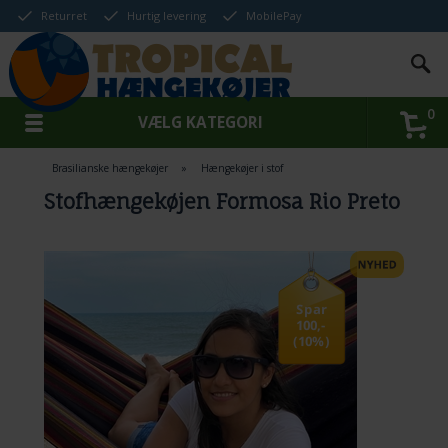
Returret
Hurtig levering
MobilePay
0
VÆLG KATEGORI
Brasilianske hængekøjer
»
Hængekøjer i stof
Stofhængekøjen Formosa Rio Preto
Spar
100,-
(10%)