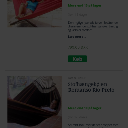
Mere end 10 på lager
(lev. 1-3 dage)
Den rigtige lyserøde farve. Bedårende
charmerende stof-hængekøje. Smidig
og lækker comfort.
Masser af god plads. Totallængde 4
Læs mere...
meter.
799,00
DKK
Varenr. R592.21
Stofhængekøjen
Remanso Rio Preto
Mere end 10 på lager
(lev. 1-3 dage)
Stilrent look hvor der er arbejdet med