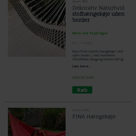
Varenr. R001
Dekorativ Naturhvid
stofhængekøje uden
border
Mere end 10 på lager
(lev. 1-3 dage)
Naturhvid livsstils hængekøje i stof
uden broder | med makreeme
håndflettet overgang mellem stof og
bære snore. Unik og enkel dobbelt
Læs mere...
hængekøje til 1 eller 2 voksne.
899,00
DKK
Varenr. 85301
FINA Hængekøje