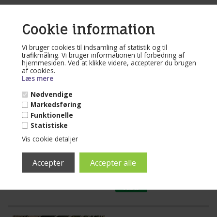
Cookie information
Vi bruger cookies til indsamling af statistik og til
Varenr. R001-1
trafikmåling. Vi bruger informationen til forbedring af
Dekorativ livsstils
hjemmesiden. Ved at klikke videre, accepterer du brugen
hængekøje i stof
af cookies.
med smukke borter
Læs mere
Nødvendige
Mere end 10 på lager
Markedsføring
(lev. 1-3 dage)
Funktionelle
Statistiske
Dekorativ stof-hængekøjen med
smukke elegante borter i 100%
Vis cookie detaljer
bomuld. Ensfarvede naturhvid. De
store hængekøjer med elegante borter
Læs mere...
og Frynser er charmerende dekorativ
brugskunst. Smuk dekorativ
brugskunst hængekøje til afslapning.
1.299,00
DKK
Hængekøjen er et stykke
kunsthåndværk i sig selv fra
Brasilien. Lækkert brugskunst.