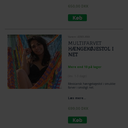
650,00
DKK
Varenr. 43MX-ANA
MULTIFARVET
HÆNGEKØJESTOL I
NET
Mere end 10 på lager
(lev. 1-3 dage)
Mexicansk
hængekøjestol
i smukke
farver i smidigt net.
Læs mere...
699,00
DKK