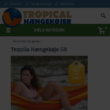
Returret
Hurtig levering
MobilePay
0
VÆLG KATEGORI
Mexicanske hængekøjer
Tequila Hængekøje G8
Spar
210,-
(18%)