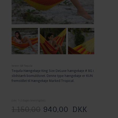
Varenr.
G8-Tequila
Tequila Hængekøje King Size DeLuxe hængekøje # 8G i
slidstærk bomuldsnet. Denne type hængekøje er KUN
fremstillet til Hængekøje Marked Tropical.
(
Lev. 1-2 dage
s leveringstid)
1.150,00
940,00
DKK