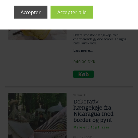
Mere end 10 på lager
(lev. 1-3 dage)
Ekstra stor stof-hængekøje med
charmerende gyldne border. Et rigtig
brasiliansk look.
Læs mere...
940,00
DKK
Varenr. 30
Dekorativ
hængekøje fra
Nicaragua med
border og pynt
Mere end 10 på lager
(lev. 1-3 dage)