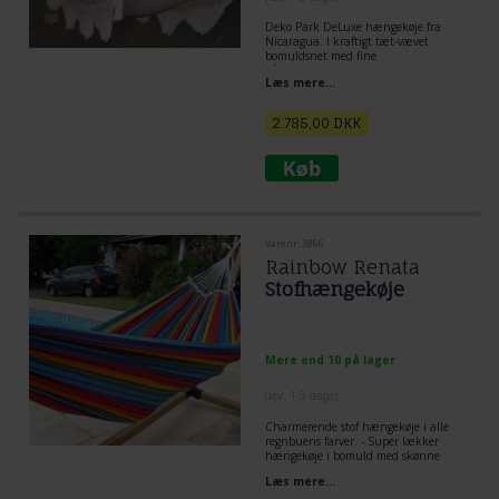
Deko Park DeLuxe hængekøje fra
Nicaragua. I kraftigt tæt-vævet
bomuldsnet med fine
håndfremstillede border og
Læs mere...
dekorationer med tværpinde/barre.
Romantisk nydelse til park, hus og
udeliv. Hængekøjen for livsstilsnydere
2.785,00
DKK
som skal have noget ekstra lækkert
at se på og de romantiske drømme
kan tage fart.
Varenr. 3866
Rainbow Renata
Stofhængekøje
Mere end 10 på lager
(lev. 1-3 dage)
Charmerende stof hængekøje i alle
regnbuens farver. - Super lækker
hængekøje i bomuld med skønne
farver
Læs mere...