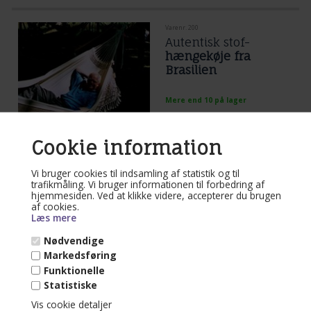
Varenr. 200
Autentisk stof-
hængekøje fra
Brasilien
Mere end 10 på lager
(lev. 1-3 dage)
Cookie information
NATURHVID Brasiliansk stof-
hængekøje. Tæt vævet som et tæppe
med flotte håndfremstillede frønser og
border i 100% bomuld. Varm, lækker
Vi bruger cookies til indsamling af statistik og til
Læs mere...
og charmerende.
trafikmåling. Vi bruger informationen til forbedring af
hjemmesiden. Ved at klikke videre, accepterer du brugen
990,00
DKK
af cookies.
Læs mere
Nødvendige
Markedsføring
Funktionelle
Varenr. 21101
Statistiske
Brazil look
Vis cookie detaljer