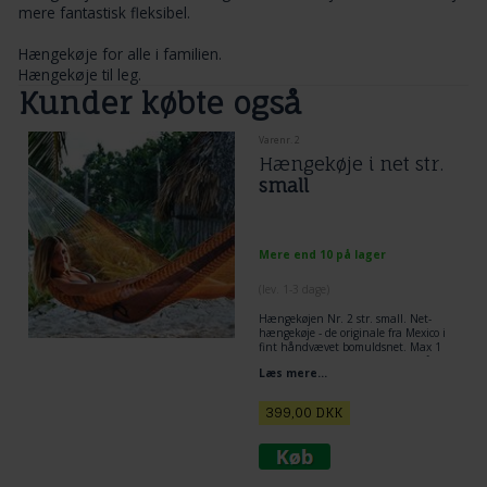
mere fantastisk fleksibel.
Hængekøje for alle i familien.
Hængekøje til leg.
Kunder købte også
Varenr. 2
Hængekøje i net str.
small
Mere end 10 på lager
(lev. 1-3 dage)
Hængekøjen Nr. 2 str. small. Net-
hængekøje - de originale fra Mexico i
fint håndvævet bomuldsnet. Max 1
person. Der er plads til at ligge på
Læs mere...
langs og diagonalt. Lille mexicanske
hængekøje.
399,00
DKK