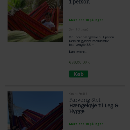
1 person
Mere end 10 på lager
(lev. 1-3 dage)
Vidunder hængekøje til 1 person.
Lækkert gyldent bomuldsstof.
totallængde 3,5 m
liggeareal i breden er 1,45 m
Læs mere...
og liggelængden er 2,20 m.
Der er lavet specialsyninger til vild leg
for børn.
699,00
DKK
Varenr. Fm564
Farverig Stof
Hængekøje til Leg &
Hygge
Mere end 10 på lager