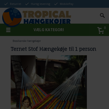
Returret
Hurtig levering
MobilePay
0
VÆLG KATEGORI
Brasilianske hængekøjer
Ternet Stof Hængekøje til 1 person