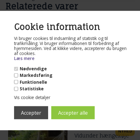
Relaterede varer
Varenr. T594
Ternet Stof
Cookie information
Hængekøje med 80
cm rundstokke
Vi bruger cookies til indsamling af statistik og til
trafikmåling. Vi bruger informationen til forbedring af
hjemmesiden. Ved at klikke videre, accepterer du brugen
Mere end 10 på lager
af cookies.
Læs mere
(lev. 1-3 dage)
Nødvendige
Ternet stof med glade farver og med
rundstokke på 80 cm bredde.
Markedsføring
Funktionelle
Læs mere...
Statistiske
499,00
DKK
Vis cookie detaljer
Varenr. Mv542
Vidunder hængekøje