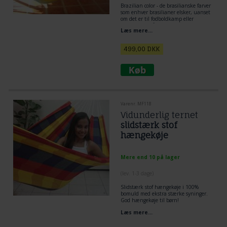
Brazilian color - de brasilianske farver
som enhver brasilianer elsker, uanset
om det er til fodboldkamp eller
hverdagens påklædning, her er farver
Læs mere...
gengivet i en vidunderlig robust
hængekøje.
499,00
DKK
Varenr. MF118
Vidunderlig ternet
slidstærk stof
hængekøje
Mere end 10 på lager
(lev. 1-3 dage)
Slidstærk stof hængekøje i 100%
bomuld med ekstra stærke syninger.
God hængekøje til børn!
Læs mere...