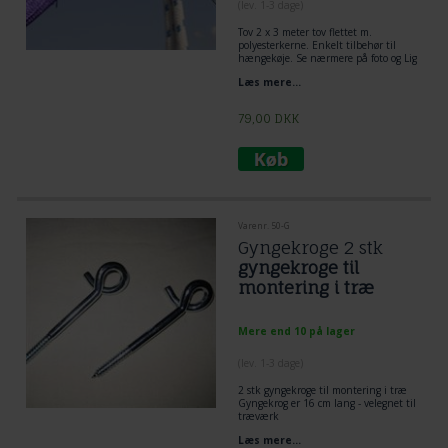
(lev. 1-3 dage)
Tov 2 x 3 meter tov flettet m.
polyesterkerne. Enkelt tilbehør til
hængekøje. Se nærmere på foto og Lig
tov dobbelt omkring træ og lav et
Læs mere...
flagknob mellem hængekøje og tov.
Den mest enkelt og praktiske løsning
til ophængning af hængekøje.
79,00
DKK
Varenr. 50-G
Gyngekroge 2 stk
gyngekroge til
montering i træ
Mere end 10 på lager
(lev. 1-3 dage)
2 stk gyngekroge til montering i træ
Gyngekrog er 16 cm lang - velegnet til
træværk
gevind 6 cm
Læs mere...
1 cm diameter