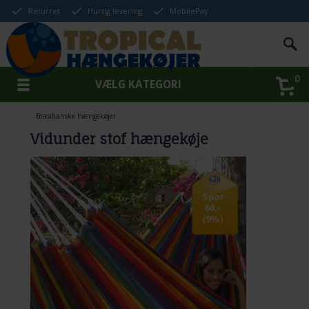
Returret
Hurtig levering
MobilePay
0
VÆLG KATEGORI
Brasilianske hængekøjer
Vidunder stof hængekøje
Spar
60,-
(9%)