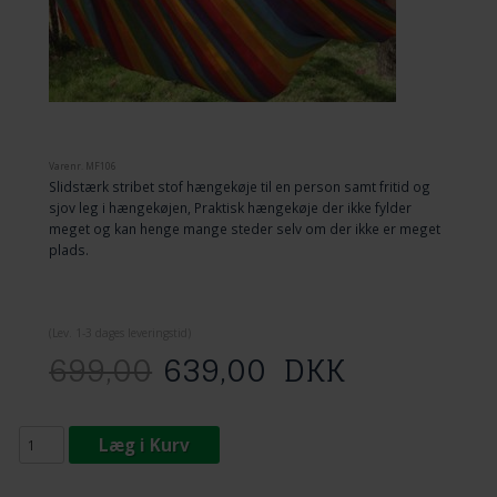
Varenr.
MF106
Slidstærk stribet stof hængekøje til en person samt fritid og
sjov leg i hængekøjen, Praktisk hængekøje der ikke fylder
meget og kan henge mange steder selv om der ikke er meget
plads.
(
Lev. 1-3 dage
s leveringstid)
699,00
639,00
DKK
Læg i Kurv