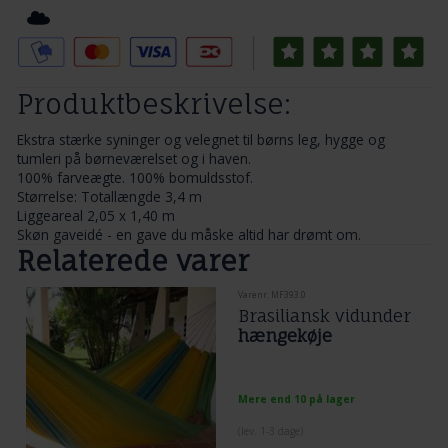
Tilføj til Ønskeskyen
Produktbeskrivelse:
Ekstra stærke syninger og velegnet til børns leg, hygge og
tumleri på børneværelset og i haven.
100% farveægte. 100% bomuldsstof.
Størrelse: Totallængde 3,4 m
Liggeareal 2,05 x 1,40 m
Skøn gaveidé - en gave du måske altid har drømt om.
Relaterede varer
Varenr. MF393.0
Brasiliansk vidunder
hængekøje
Mere end 10 på lager
(lev. 1-3 dage)