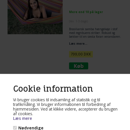
Mere end 10 på lager
(lev. 1-3 dage)
Brasiliansk samba hængekøje i stof
med regnbuens striber. Robust og
lækker til en siesta foran verandaren.
Skøn hængekøje!
Læs mere...
En rigtig charmerende hængekøje -
en af de mest foretrukende
hængekøjer, så benyt dig af tilbudet!
799,00
DKK
Varenr. 86408
Cookie information
Ceara stribet stof-
hængekøje
Vi bruger cookies til indsamling af statistik og til
trafikmåling. Vi bruger informationen til forbedring af
hjemmesiden. Ved at klikke videre, accepterer du brugen
af cookies.
Mere end 10 på lager
Læs mere
(lev. 1-3 dage)
Nødvendige