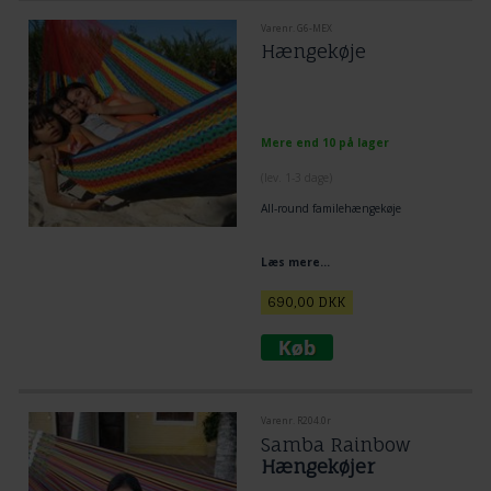
Varenr. G6-MEX
Hængekøje
Mere end 10 på lager
(lev. 1-3 dage)
All-round familehængekøje
Læs mere...
690,00
DKK
Varenr. R204.0r
Samba Rainbow
Hængekøjer