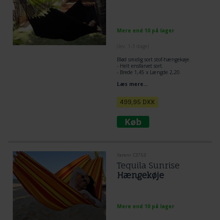
Mere end 10 på lager
(lev. 1-3 dage)
Blød smidig sort stof-hængekøje.
- Helt ensfarvet sort.
- Brede 1,45 x Længde 2,20.
- Totallængde 3,40 meter.
Læs mere...
499,95
DKK
Varenr. C375.0
Tequila Sunrise
Hængekøje
Mere end 10 på lager