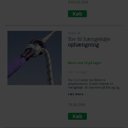
630,00
DKK
Varenr. 50
Tov til hængekøje
ophængning
Mere end 10 på lager
(lev. 1-3 dage)
Tov 2 x 3 meter tov flettet m.
polyesterkerne. Enkelt tilbehør til
hængekøje. Se nærmere på foto og Lig
tov dobbelt omkring træ og lav et
Læs mere...
flagknob mellem hængekøje og tov.
Den mest enkelt og praktiske løsning
til ophængning af hængekøje.
79,00
DKK