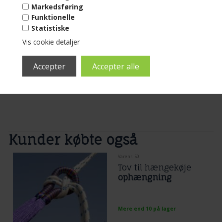
Flotte smalle striber i stofhængekøjen
Markedsføring
- charmerende varm!
Funktionelle
Liggeareal 2,20 x 1,45 m
Totallængden er 3.4 m
Statistiske
Læs mere...
Vis cookie detaljer
499,00
DKK
Kunder købte også
Varenr. 50
Tov til hængekøje
ophængning
Mere end 10 på lager