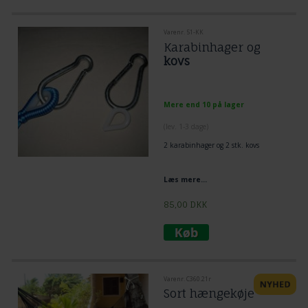
Varenr. 51-KK
Karabinhager og
kovs
Mere end 10 på lager
(lev. 1-3 dage)
2 karabinhager og 2 stk. kovs
Læs mere...
85,00
DKK
Varenr. C360.21r
Sort hængekøje