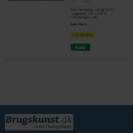
(lev. 1-3 dage)
Frisk hængekøje i solrige farver.
- Liggeareal 1,45 x 2,20 m
- Totallængde 3,40
- Max vægt 160 kg.
Læs mere...
575,00
DKK