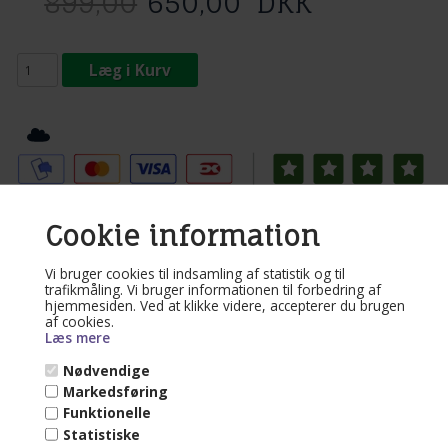
899,00
650,00
DKK
Læg i Kurv
Tilføj til Ønskeskyen
Produktbeskrivelse:
Cookie information
Bomulds net - unik behagelig siddeoplevelse.
Vi bruger cookies til indsamling af statistik og til
Træstok 1 meter og bomuldsnet.
trafikmåling. Vi bruger informationen til forbedring af
Hængestol i meget fleksibelt net
hjemmesiden. Ved at klikke videre, accepterer du brugen
Relaterede varer
af cookies.
Læs mere
Varenr. NI43-natur
Nødvendige
Hængestol i smidigt
Markedsføring
kraftigt naturhvid
Funktionelle
bomuldsnet.
Statistiske