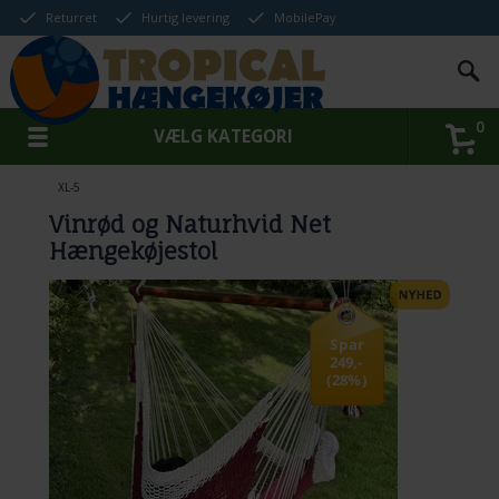
Returret
Hurtig levering
MobilePay
0
VÆLG KATEGORI
XL-5
Vinrød og Naturhvid Net
Hængekøjestol
Spar
249,-
(28%)