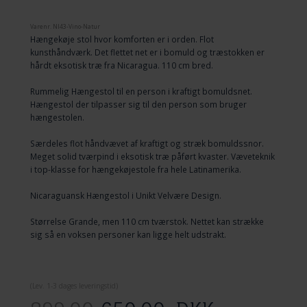
Varenr.
NI43-Vino-Natur
Hængekøje stol hvor komforten er i orden. Flot
kunsthåndværk. Det flettet net er i bomuld og træstokken er
hårdt eksotisk træ fra Nicaragua. 110 cm bred.
Rummelig Hængestol til en person i kraftigt bomuldsnet.
Hængestol der tilpasser sig til den person som bruger
hængestolen.
Særdeles flot håndvævet af kraftigt og stræk bomuldssnor.
Meget solid tværpind i eksotisk træ påført kvaster. Væveteknik
i top-klasse for hængekøjestole fra hele Latinamerika.
Nicaraguansk Hængestol i Unikt Velvære Design.
Størrelse Grande, men 110 cm tværstok. Nettet kan strække
sig så en voksen personer kan ligge helt udstrakt.
(
Lev. 1-3 dage
s leveringstid)