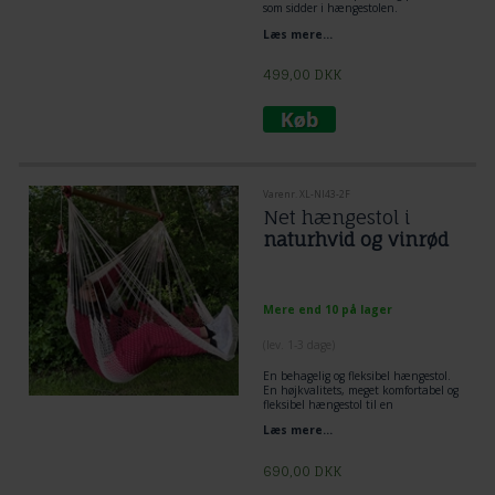
som sidder i hængestolen.
Læs mere...
499,00
DKK
Varenr. XL-NI43-2F
Net hængestol i
naturhvid og vinrød
Mere end 10 på lager
(lev. 1-3 dage)
En behagelig og fleksibel hængestol.
En højkvalitets, meget komfortabel og
fleksibel hængestol til en
overkommelig pris. Denne hængestol
Læs mere...
er smukt vævet og hængestolen er
behagelig at sidde på. Et par kvaster
gør denne hængestol smuk i sin
690,00
DKK
enkelthed. Stor hængekøjestol der
kan strække sig 2 meter