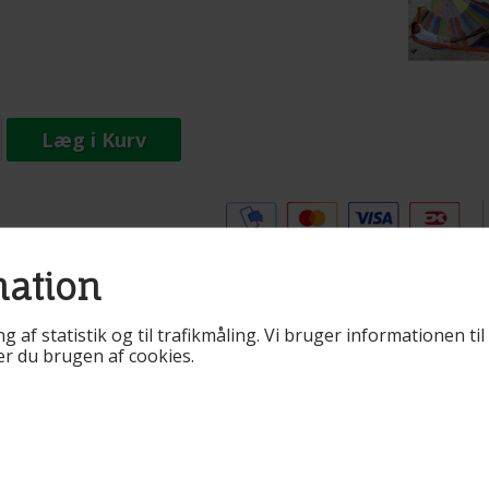
Læg i Kurv
Tilføj til Ønskeskyen
oduktbeskrivelse:
mation
gelig i mange farver, skriv i besked feltet, når du bestiller,
ng af statistik og til trafikmåling. Vi bruger informationen t
dst passer til dine ønsker. Alle hængekøjer er håndvævet og 
rer du brugen af cookies.
Nylon Net Hammock fra Mexico.
hængekøje fra Yucatan.
laterede varer