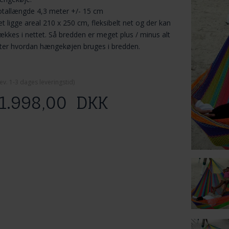
tallængde 4,3 meter +/- 15 cm
t ligge areal 210 x 250 cm, fleksibelt net og der kan
ækkes i nettet. Så bredden er meget plus / minus alt
ter hvordan hængekøjen bruges i bredden.
ev. 1-3 dage
s leveringstid)
1.998,00
DKK