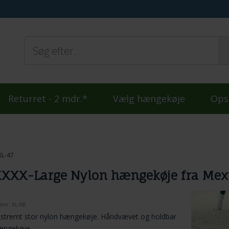
Returret - 2 mdr.*
Vælg hængekøje
Ops
XL-47
XXX-Large Nylon hængekøje fra Mex
renr.
XL-N8
kstremt stor nylon hængekøje. Håndvævet og holdbar
ængekøje.