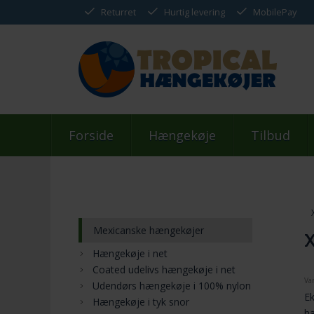
Returret
Hurtig levering
MobilePay
Forside
Hængekøje
Tilbud
Mexicanske hængekøjer
X
Hængekøje i net
Coated udelivs hængekøje i net
Va
Udendørs hængekøje i 100% nylon
E
Hængekøje i tyk snor
h