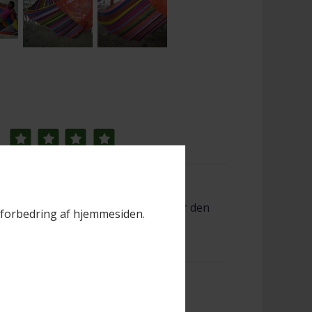
 hvis du har farve ønsker, og vi finder den
il forbedring af hjemmesiden.
der er ikke 2 der er helt ens.