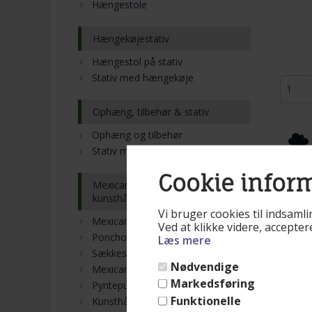
Hængestole
Hængekøjestativ
Hængestol på stativ
Stativ med hængekøje
Ophæng, tilbehør & stativ
Ophæng og tilbehør
Stativ med hængekøje
Pr
Cookie infor
Mexicanske tæpper &
kunsthåndværk
Tilgæn
Vi bruger cookies til indsamli
Mexicansk sombrero
der be
Ved at klikke videre, accepte
Poncho
100% 
Læs mere
Maya 
Sækkestole
Nødvendige
Re
Mexicanske håndvaske
Markedsføring
Pyntepuder
Funktionelle
Kunsthåndværk fra Mexico