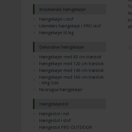
To
Brasilianske hængekøjer
Ne
Hængekøjer i stof
tr
Udendørs hængekøje i PRO stof
ef
Hængekøjer til leg
Dekorative hængekøjer
(
L
Hængekøjer med 80 cm træstok
Hængekøjer med 120 cm træstok
Hængekøjer med 140 cm træstok
Hængekøjer med 160 cm træstok
- King Size
Nicaragua hængekøjer
Hængekøjestol
Hængestol i net
Hængestol i stof
Hængestol PRO OUTDOOR