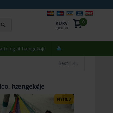
0
KURV
0,00 DKK
ætning af hængekøje
Bestil Nu
ico. hængekøje