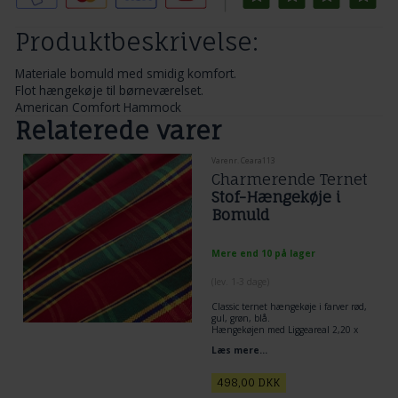
Produktbeskrivelse:
Materiale bomuld med smidig komfort.
Flot hængekøje til børneværelset.
American Comfort Hammock
Relaterede varer
Varenr. Ceara113
Charmerende Ternet
Stof-Hængekøje i
Bomuld
Mere end 10 på lager
(lev. 1-3 dage)
Classic ternet hængekøje i farver rød,
gul, grøn, blå.
Hængekøjen med Liggeareal 2,20 x
1,45 m
Læs mere...
Hængekøjen med en Totallængde på
3,4 m
Hængekøje fremstillet af 100% ny
498,00
DKK
bomuldsstof