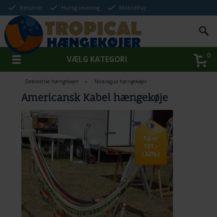
Returret
Hurtig levering
MobilePay
0
VÆLG KATEGORI
Dekorative hængekøjer
»
Nicaragua hængekøjer
Americansk Kabel hængekøje
Spar
191,-
(32%)