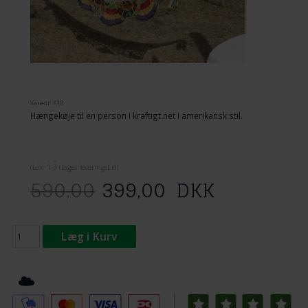
Varenr.
K18
Hængekøje til en person i kraftigt net i amerikansk stil.
(
Lev. 1-3 dage
s leveringstid)
590,00
399,00
DKK
Læg i Kurv
Tilføj til Ønskeskyen