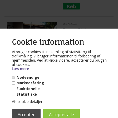
Varenr. C594
Ternet Stof
Hængekøje til 1
person
Cookie information
Vi bruger cookies til indsamling af statistik og til
Mere end 10 på lager
trafikmåling. Vi bruger informationen til forbedring af
hjemmesiden. Ved at klikke videre, accepterer du brugen
(lev. 1-3 dage)
af cookies.
Ternet retro hængekøje i stof. 100 %
Læs mere
farveægte. En af de helt skønne
farverige hængekøje i stof til
Nødvendige
børneværelset og institutionsmiljøet.
Læs mere...
Markedsføring
Funktionelle
499,00
DKK
Statistiske
Vis cookie detaljer