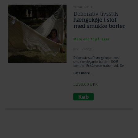
Varenr. R001-1
Dekorativ livsstils
hængekøje i stof
med smukke borter
Mere end 10 på lager
(lev. 1-3 dage)
Dekorativ stof-hængekøjen med
smukke elegante borter i 100%
bomuld. Ensfarvede naturhvid. De
store hængekøjer med elegante borter
Læs mere...
og Frynser er charmerende dekorativ
brugskunst. Smuk dekorativ
brugskunst hængekøje til afslapning.
1.299,00
DKK
Hængekøjen er et stykke
kunsthåndværk i sig selv fra
Brasilien. Lækkert brugskunst.