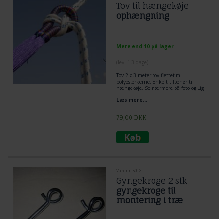
Tov til hængekøje
ophængning
Mere end 10 på lager
(lev. 1-3 dage)
Tov 2 x 3 meter tov flettet m.
polyesterkerne. Enkelt tilbehør til
hængekøje. Se nærmere på foto og Lig
tov dobbelt omkring træ og lav et
Læs mere...
flagknob mellem hængekøje og tov.
Den mest enkelt og praktiske løsning
til ophængning af hængekøje.
79,00
DKK
Varenr. 50-G
Gyngekroge 2 stk
gyngekroge til
montering i træ