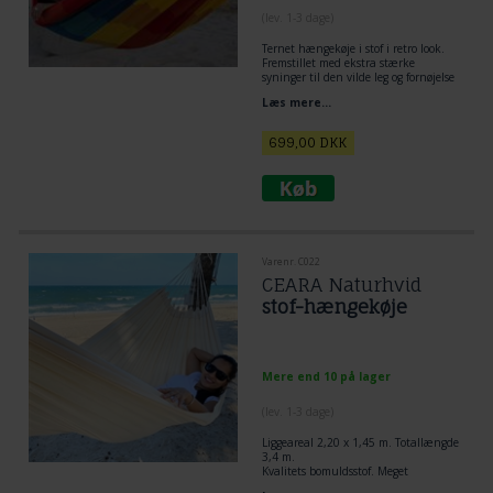
(lev. 1-3 dage)
Ternet hængekøje i stof i retro look.
Fremstillet med ekstra stærke
syninger til den vilde leg og fornøjelse
for børn og alle i familien. 100 %
Læs mere...
farveægte stof.
699,00
DKK
Varenr. C022
CEARA Naturhvid
stof-hængekøje
Mere end 10 på lager
(lev. 1-3 dage)
Liggeareal 2,20 x 1,45 m. Totallængde
3,4 m.
Kvalitets bomuldsstof. Meget
behagelig hængekøje at ligge i.