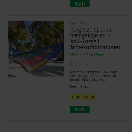
Varenr. 7-XXXL
King Size Special
hængekøje nr. 7
XXX-Large i
farvekombinationer
Mere end 10 på lager
(lev. 1-3 dage)
Mexicansk hængekøje
- XXX-Large.
Stort smidigt net. Særdeles smidig
bredde. Optimal konfort.
Læs mere...
1.140,00
DKK