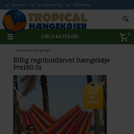
Returret
Hurtig levering
MobilePay
0
VÆLG KATEGORI
Brasilianske hængekøjer
Billig regnbuefarvet hængekøje
Pre160.0r
Spar
199,-
(33%)