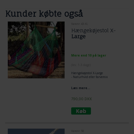
Kunder købte også
Varenr. 43-XL
Hængekøjestol X-
Large
Mere end 10 på lager
(lev. 1-3 dage)
Hængekøjestol X-Large
- Naturhvid eller farvemix
Læs mere...
790,00
DKK
Varenr. 50