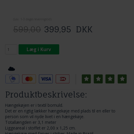
(
Lev. 1-3 dage
s leveringstid)
599,00
399,95
DKK
Læg i Kurv
Tilføj til Ønskeskyen
Produktbeskrivelse:
Hængekøjen er i textil bomuld.
Det er en rigtig lækker hængekøje med plads til en eller to
person som vil nyde livet i en hængekøje.
Totallængden er 3,1 meter
Liggeareal i stoffet er 2,00 x 1,25 cm.
Hængekøje med farver i striber. Made in Brazil.