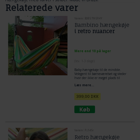
Relaterede varer
Varenr. B385 TR-SFHY
Bambino hængekøje
i retro nuancer
Mere end 10 på lager
(lev. 1-3 dage)
Baby-hængekøje til de mindste.
Velegent til børneværelset og steder
hvor der ikke er meget plads til
ophængning af hængekøje.
Læs mere...
Børn elsker at gynge i hængekøje. Få
fat i en stor hængekøje hvis der er
plads. Børn elsker at kravle rund i en
399,00
DKK
hængekøje. Sjov hygge sted for børn.
Se flere hængekøjer til baby og børn
Varenr. Fs145r
Retro hængekøje