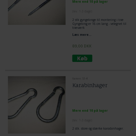
Mere end 10 på lager
(lev. 1-3 dage)
2 stk gyngekroge til montering i træ
Gyngekrog er 16 cm lang - velegnet til
træværk
gevind 6 cm
Læs mere...
1 cm diameter
89,00
DKK
Varenr. 51-K
Karabinhager
Mere end 10 på lager
(lev. 1-3 dage)
2 stk. store og stærke karabinhager.