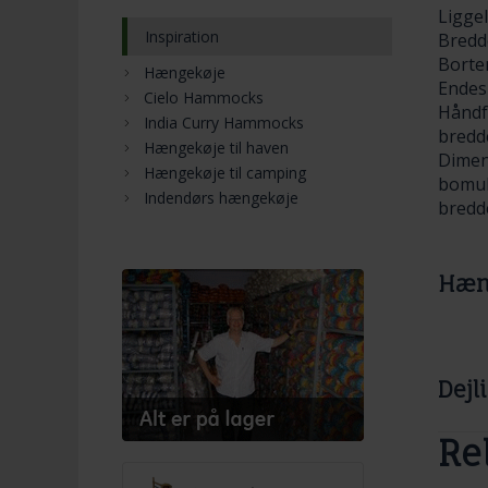
Ligge
Inspiration
Bredd
Borter
Hængekøje
Endes
Cielo Hammocks
Håndfr
India Curry Hammocks
bredde
Hængekøje til haven
Dimens
Hængekøje til camping
bomul
Indendørs hængekøje
bredd
Hæng
Dejl
Re