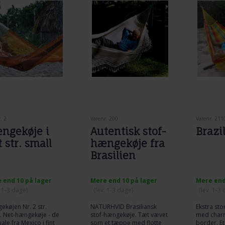
. 2
Varenr. 200
Varenr. 211
ngekøje i
Autentisk stof-
Brazi
 str. small
hængekøje fra
Brasilien
 end 10 på lager
Mere end 10 på lager
Mere end
. 1-3 dage)
(lev. 1-3 dage)
(lev. 1-3
køjen Nr. 2 str.
NATURHVID Brasiliansk
Ekstra st
. Net-hængekøje - de
stof-hængekøje. Tæt vævet
med char
nale fra Mexico i fint
som et tæppe med flotte
border. Et