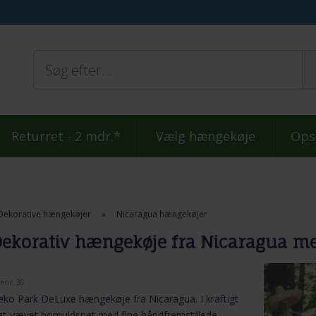
Returret - 2 mdr.*
Vælg hængekøje
Ops
Dekorative hængekøjer
»
Nicaragua hængekøjer
ekorativ hængekøje fra Nicaragua me
renr.
30
ko Park DeLuxe hængekøje fra Nicaragua. I kraftigt
t-vævet bomuldsnet med fine håndfremstillede