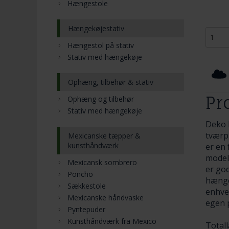
Hængestole
Hængekøjestativ
Hængestol på stativ
Stativ med hængekøje
Ophæng, tilbehør & stativ
Pr
Ophæng og tilbehør
Stativ med hængekøje
Deko 
tværp
Mexicanske tæpper &
kunsthåndværk
er en 
model
Mexicansk sombrero
er go
Poncho
hænge
Sækkestole
enhve
Mexicanske håndvaske
egen 
Pyntepuder
Kunsthåndværk fra Mexico
Total