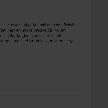
n ikke gives nøjagtige mål men den fleksible
ettet, med en middelbredde på 160 cm.
e, deko-kugler, fremstillet i blødt
g hængekøje med særdeles god længde og