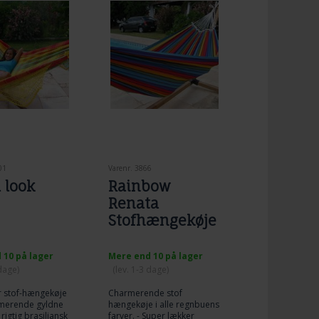
01
Varenr. 3866
l look
Rainbow
Renata
Stofhængekøje
 10 på lager
Mere end 10 på lager
 dage)
(lev. 1-3 dage)
or stof-hængekøje
Charmerende stof
merende gyldne
hængekøje i alle regnbuens
 rigtig brasiliansk
farver. - Super lækker