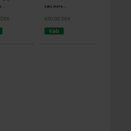
hængekøje i bomuld med
...
Læs mere...
skønne farver
DKK
650,00
DKK