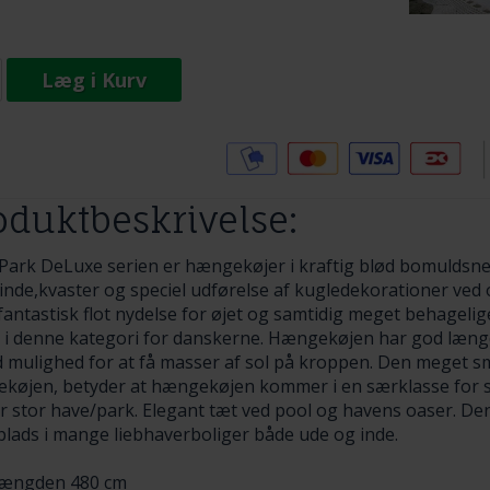
Læg i Kurv
Tilføj til Ønskeskyen
oduktbeskrivelse:
Park DeLuxe serien er hængekøjer i kraftig blød bomuldsn
inde,kvaster og speciel udførelse af kugledekorationer v
fantastisk flot nydelse for øjet og samtidig meget behagelig
 i denne kategori for danskerne. Hængekøjen har god læng
d mulighed for at få masser af sol på kroppen. Den meget s
køjen, betyder at hængekøjen kommer i en særklasse for si
r stor have/park. Elegant tæt ved pool og havens oaser. De
plads i mange liebhaverboliger både ude og inde.
længden 480 cm