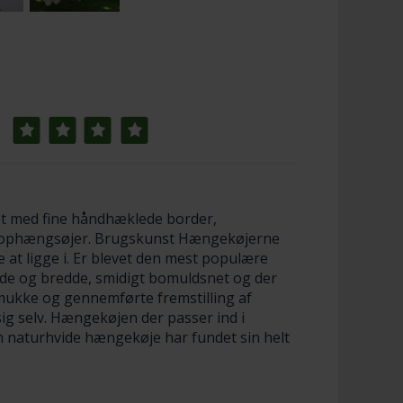
et med fine håndhæklede border,
ed ophængsøjer. Brugskunst Hængekøjerne
e at ligge i. Er blevet den mest populære
de og bredde, smidigt bomuldsnet og der
mukke og gennemførte fremstilling af
g selv. Hængekøjen der passer ind i
n naturhvide hængekøje har fundet sin helt