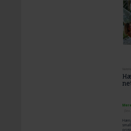
Varenr
Hæ
net
Mere
(lev
Hænge
small
origi