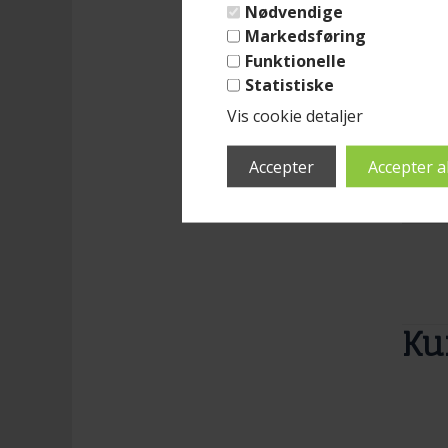
(lev
Nødvendige
Markedsføring
Net-h
særkl
Funktionelle
smid
Statistiske
med 
Læs 
Hygg
Vis cookie detaljer
og re
Popu
990
Ku