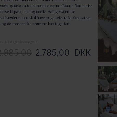
rder og dekorationer med tværpinde/barre. Romantisk
delse til park, hus og udeliv. Hængekøjen for
vsstilsnydere som skal have noget ekstra lækkert at se
 og de romantiske drømme kan tage fart.
ev. 1-3 dage
s leveringstid)
2.985,00
2.785,00
DKK