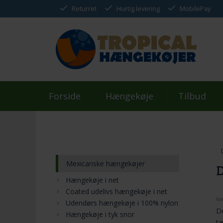
Returret
Hurtig levering
MobilePay
Forside
Hængekøje
Tilbud
Mexicanske hængekøjer
D
Hængekøje i net
Coated udelivs hængekøje i net
Va
Udendørs hængekøje i 100% nylon
De
Hængekøje i tyk snor
tæ