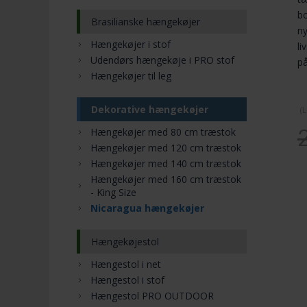
bo
Brasilianske hængekøjer
ny
Hængekøjer i stof
li
Udendørs hængekøje i PRO stof
på
Hængekøjer til leg
Dekorative hængekøjer
(
L
Hængekøjer med 80 cm træstok
Hængekøjer med 120 cm træstok
Hængekøjer med 140 cm træstok
Hængekøjer med 160 cm træstok
- King Size
Nicaragua hængekøjer
Hængekøjestol
Hængestol i net
Hængestol i stof
Hængestol PRO OUTDOOR