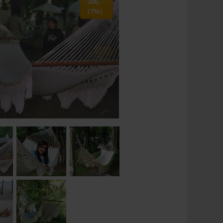
200,-
(7%)