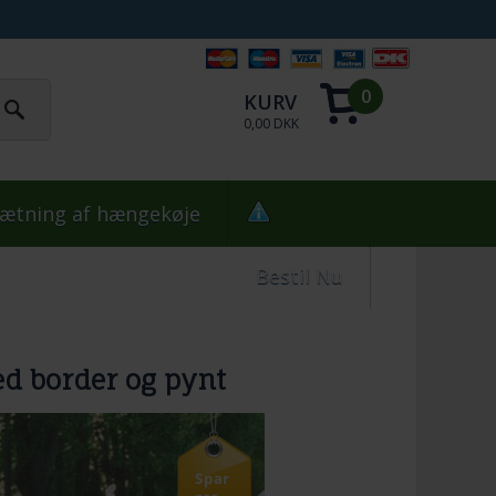
0
KURV
0,00 DKK
ætning af hængekøje
Bestil Nu
d border og pynt
Spar