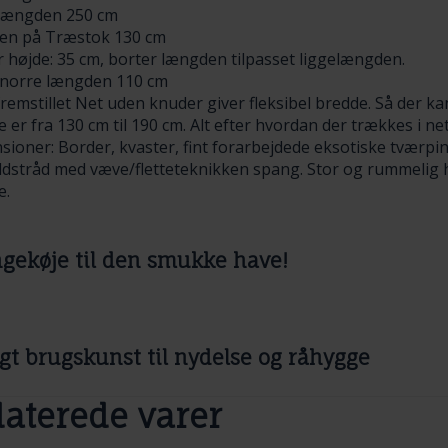
længden 250 cm
en på Træstok 130 cm
 højde: 35 cm, borter længden tilpasset liggelængden.
norre længden 110 cm
emstillet Net uden knuder giver fleksibel bredde. Så der ka
 er fra 130 cm til 190 cm. Alt efter hvordan der trækkes i n
ioner: Border, kvaster, fint forarbejdede eksotiske tværpind
dstråd med væve/fletteteknikken spang. Stor og rummeli
e.
ekøje til den smukke have!
igt brugskunst til nydelse og råhygge
laterede varer