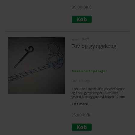
89,00
DKK
Varenr. 50-GT
Tov og gyngekrog
Mere end 10 på lager
(lev. 1-3 dage)
1 stk. tov 3 meter med polyesterkerne
og 1 stk. gyngekrog er 16 cm med
gevind 6 cm og gods tykkelsen 10 mm
diameter
Læs mere...
75,00
DKK