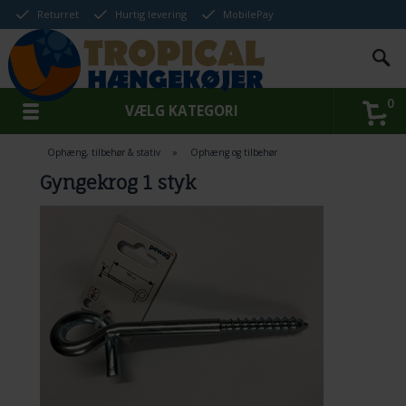
Returret
Hurtig levering
MobilePay
0
VÆLG KATEGORI
Ophæng, tilbehør & stativ
»
Ophæng og tilbehør
Gyngekrog 1 styk