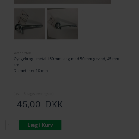
Varenr.
89708
Gyngekrog i metal 160 mm lang med 50 mm gevind, 45 mm
krølle.
Diameter er 10 mm
(
Lev. 1-3 dage
s leveringstid)
45,00
DKK
Læg i Kurv