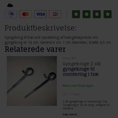
Tilføj til Ønskeskyen
Produktbeskrivelse:
Gyngekrog til træ ved opsætning af hængekøjestole mv.
gyngekrog er 16 cm. Gevind 6 cm. 1 cm diameter, Krølle 4,5 cm
Relaterede varer
Varenr. 50-G
Gyngekroge 2 stk
gyngekroge til
montering i træ
Mere end 10 på lager
(lev. 1-3 dage)
2 stk gyngekroge til montering i træ
Gyngekrog er 16 cm lang - velegnet til
træværk
gevind 6 cm
Læs mere...
1 cm diameter