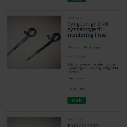
Varenr. 50-G
Gyngekroge 2 stk
gyngekroge til
montering i træ
Mere end 10 på lager
(lev. 1-3 dage)
2 stk gyngekroge til montering i træ
Gyngekrog er 16 cm lang - velegnet til
træværk
gevind 6 cm
Læs mere...
1 cm diameter
89,00
DKK
Varenr. 51-K
Karabinhager