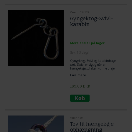
Varenr. GSK139
Gyngekrog-Svivl-
karabin
Mere end 10 på lager
(lev. 1-3 dage)
Gyngekrog, Svivl og karabinhage i
sæt. Swivl er vigtig når en
hængekøjestol skal kunne dreje
rundt. Karabinhage enkelt og hurtigt
Læs mere...
at sæt op og afmontere en
hængekøjestol. Gyngekrogen er
særdeles velegnet til at skrue ind i
169,00
DKK
træ bjælker, loft eller udedørs træ.
Vægt belastning 160 kg. for dette
ophæng.
Varenr. 50
Tov til hængekøje
ophængning