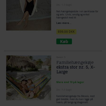
(lev. 1-3 dage)
Net-hængekøjestole i en særklasse for
sig selv. Unik, smidig og enkel
hængestol med ét
ophængningspunkt. Hyggeplads,
Læs mere...
komfortabel og rent velvære.
Populær siddehængekøje.
899,00
DKK
Varenr. 5
Familiehængekøje
ekstra stor nr. 5, X-
Large
Mere end 10 på lager
(lev. 1-3 dage)
Familiehængekøje fra Mexico, med
god bredde, hvor du kan ligge på
tværs, på langs og diagonalt.
Tumleplads til hele familien.