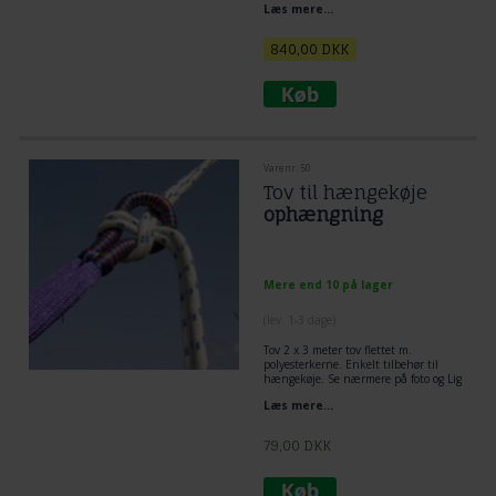
Læs mere...
Anbefales af kendere eller større
modeller. Unikt velvære og en af de
mest købte gennem mange år!
840,00
DKK
Varenr. 50
Tov til hængekøje
ophængning
Mere end 10 på lager
(lev. 1-3 dage)
Tov 2 x 3 meter tov flettet m.
polyesterkerne. Enkelt tilbehør til
hængekøje. Se nærmere på foto og Lig
tov dobbelt omkring træ og lav et
Læs mere...
flagknob mellem hængekøje og tov.
Den mest enkelt og praktiske løsning
til ophængning af hængekøje.
79,00
DKK