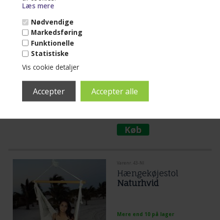
Læs mere
opsætning af
hængekøjer
Nødvendige
Markedsføring
Mere end 10 på lager
Funktionelle
Statistiske
(lev. 1-3 dage)
Vis cookie detaljer
Tov til ophæng af hængekøje. Her i 1
meter mål så du kan få netop det
antal metre du har brug for.
Læs mere...
18,00
DKK
Varenr. 43-NI
Hængekøjestol
Naturhvid
Mere end 10 på lager