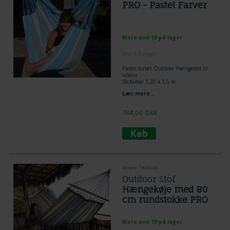
PRO - Pastel Farver
Mere end 10 på lager
(lev. 1-3 dage)
Pastel farvet Outdoor Hængestol til
udeliv
Stofareal 1,20 x 1,5 m
FSC godkendt.
Læs mere...
Tværstang 1,1 m.
784,00
DKK
Varenr. Tt604.4p
Outdoor Stof
Hængekøje med 80
cm rundstokke PRO
Mere end 10 på lager