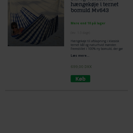
hængekøje i ternet
bomuld Mv643
Mere end 10 på lager
(lev. 1-3 dage)
Hængekøje til afslapning i klassisk
ternet bål og naturhvid mønster.
Fremstillet i 100% ny bomuld, der gør
hængekøjen lækker og smidig. En
Læs mere...
hængekøje i super kvalitet.
Beskrivelse:
699,00
DKK
Vild med hængekøje i god stil.
Klassisk og stilrent ternet hængekøje.
Materiale: 100% Ny bomuld
Totallængden 350 cm
Liggebredden er 145 cm
Liggelængden er 220 cm