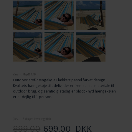
Varenr.
Mvp604.4P
Outdoor stof-hængekøje i lækkert pastel farvet design.
Kvalitets hængekøje til udeliv, der er fremstillet i materiale til
outdoor brug, og samtidig stadig er blødt - nyd hængekøjen
er er dejlig til 1 person.
(
Lev. 1-3 dage
s leveringstid)
899,00
699,00
DKK