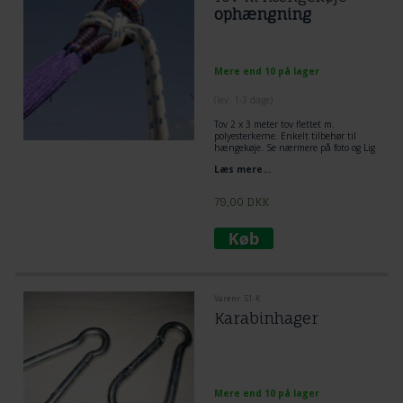
ophængning
Mere end 10 på lager
(lev. 1-3 dage)
Tov 2 x 3 meter tov flettet m.
polyesterkerne. Enkelt tilbehør til
hængekøje. Se nærmere på foto og Lig
tov dobbelt omkring træ og lav et
Læs mere...
flagknob mellem hængekøje og tov.
Den mest enkelt og praktiske løsning
til ophængning af hængekøje.
79,00
DKK
Varenr. 51-K
Karabinhager
Mere end 10 på lager