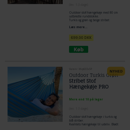
(lev. 1-3 dage)
Outdoor stof-hængekøje med 80 cm
udbredte rundstokke.
Turkis og grøn og beige stribet
kvalitets hængekøje til udeliv.
Læs mere...
Blødt og comfort rigtigt materiale til
outdoor brug.
699,00
DKK
Varenr. Mvp603x5P
Outdoor Turkis Grøn
Stribet Stof
Hængekøje PRO
Mere end 10 på lager
(lev. 1-3 dage)
Outdoor stof-hængekøje i turkis og
blå striber.
Kvalitets hængekøje til udeliv. Blødt
og comfort rigtigt materiale til outdoor