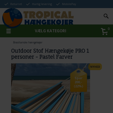
Returret
Hurtig levering
MobilePay
0
VÆLG KATEGORI
Brasilianske hængekøjer
Outdoor Stof Hængekøje PRO 1
personer - Pastel Farver
Spar
200,-
(22%)