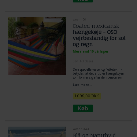
Varenr. C6
Coated mexicansk
hængekøje - OSO
vejrbestandig for sol
og regn
Mere end 10 på lager
(lev. 1-3 dage)
Den specielle væve- og fletteteknik
betyder, at det altid er hængekøjen
som former sig efter den person som
bruger køjen. Når det er hængekøjen
Læs mere...
som tilpasser sig opnås den
behagelige liggekomfort og velvære i
hængekøjen. Du kommer nærmest til
1.699,00
DKK
at ligge og svæve i luften, og det er
fantastisk behageligt.
Varenr. C643
Blå og Naturhvid