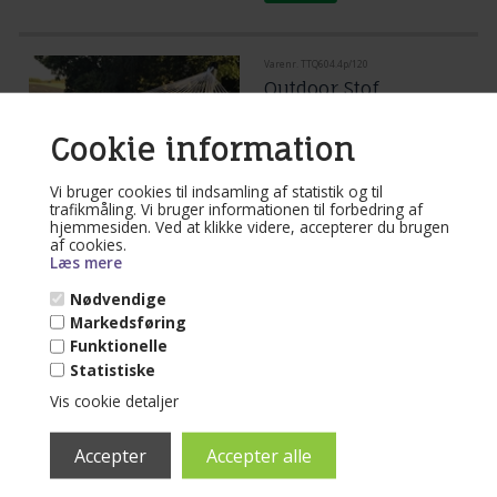
Varenr. TTQ604.4p/120
Outdoor Stof
Hængekøje med 118
cm tværpinde PRO
Cookie information
Vt704
1
Vi bruger cookies til indsamling af statistik og til
(lev. 1-3 dage)
trafikmåling. Vi bruger informationen til forbedring af
hjemmesiden. Ved at klikke videre, accepterer du brugen
Outdoor stof hængekøje med 118 cm
af cookies.
udbredte rundstokke.
I et smukt og elegant design.
Læs mere
En kvalitets hængekøje til udeliv, i
Læs mere...
blødt og komfort lækkert textil.
Nødvendige
Markedsføring
999,00
DKK
Funktionelle
Statistiske
Vis cookie detaljer
Varenr. MV600.21D
Sort Stof Hængekøje
PRO 1 personer