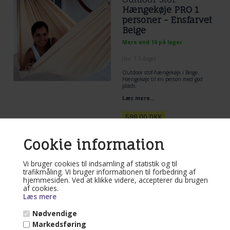
Hængekøje PRO 1
personer - Ensfarvet
Beige
Mere end 10 på lager
(lev. 1-3 dage)
Outdoor stof-hængekøje i Beige.
Hængekøje til en person med god
plads.
Nyd livet i hængekøjer. Her en rigtig
Læs mere...
kvalitets hængekøje til udeliv. Let
enkel og lige til.
598,00
DKK
Cookie information
Vi bruger cookies til indsamling af statistik og til
trafikmåling. Vi bruger informationen til forbedring af
Varenr. Mvp881.90
hjemmesiden. Ved at klikke videre, accepterer du brugen
Hængekøje Isabella
af cookies.
Outdoor Stof
Læs mere
Hængekøje
Nødvendige
Markedsføring
Mere end 10 på lager