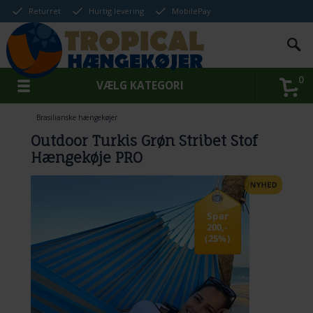
Returret
Hurtig levering
MobilePay
0
VÆLG KATEGORI
Brasilianske hængekøjer
Outdoor Turkis Grøn Stribet Stof
Hængekøje PRO
Spar
200,-
(25%)