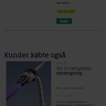
fremstillet i materiale til outdoor
Læs mere...
brug, og samtidig stadig er blødt - nyd
hængekøjen er er dejlig til 1 person.
699,00
DKK
Kunder købte også
Varenr. 50
Tov til hængekøje
ophængning
Mere end 10 på lager
(lev. 1-3 dage)
Tov 2 x 3 meter tov flettet m.
polyesterkerne. Enkelt tilbehør til