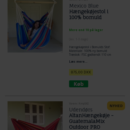
Mexico Blue
Hængekøjestol i
100% bomuld
Mere end 10 på lager
(lev. 1-3 dage)
Hængekøjestol i Bomulds Stof:
Materiale: 100% ny bomuld
Træstok: FSC godkendt 110 cm
Stof siddeareal 120 x 165 cm
Læs mere...
Bæreevne 250 kg.
Optimal siddeoplevelse. Tilpasser
måden du sidder i en hængestol.
875,00
DKK
100% lækkert ny bomuld.
Varenr. Kmp542
Udendørs
AltanHængekøje -
GuatemalaMix
Outdoor PRO