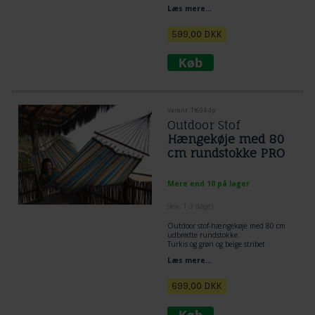
outdoor brug.
Læs mere...
Hængekøjen er fremstillet i udendørs
stof der er blødt og komfortabel.
599,00
DKK
Stoffet der også kan klare at hænge
når det regner og ude om sommeren.
Liggeareal stof: 145 x 220 cm. Total
340 cm
Velegnet til 1 person eventuelt 2
personer.
Varenr. Tt604.4p
Outdoor Stof
Hængekøje med 80
cm rundstokke PRO
Mere end 10 på lager
(lev. 1-3 dage)
Outdoor stof-hængekøje med 80 cm
udbredte rundstokke.
Turkis og grøn og beige stribet
kvalitets hængekøje til udeliv.
Læs mere...
Blødt og comfort rigtigt materiale til
outdoor brug.
699,00
DKK