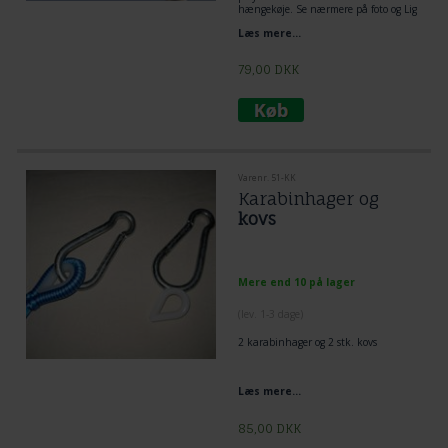
hængekøje. Se nærmere på foto og Lig
tov dobbelt omkring træ og lav et
Læs mere...
flagknob mellem hængekøje og tov.
Den mest enkelt og praktiske løsning
til ophængning af hængekøje.
79,00
DKK
Varenr. 51-KK
Karabinhager og
kovs
Mere end 10 på lager
(lev. 1-3 dage)
2 karabinhager og 2 stk. kovs
Læs mere...
85,00
DKK