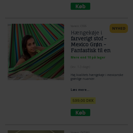
Varenr. C555
Hængekøje i
farverigt stof -
Mexico Grøn -
Fantastisk til en
person
Mere end 10 på lager
(lev. 1-3 dage)
Høj kvalitets hængekøje i mexicanske
grønlige nuancer.
Læs mere...
599,00
DKK
Varenr. DVT585