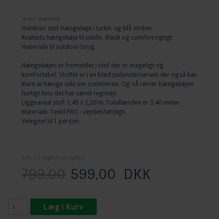
Varenr.
Mvp603x5P
Outdoor stof-hængekøje i turkis og blå striber.
Kvalitets hængekøje til udeliv. Blødt og comfort rigtigt
materiale til outdoor brug.
Hængekøjen er fremstillet i stof der er mageligt og
komfortabel. Stoffet er i en blød polyestervariant der også kan
klare at hænge ude om sommeren. Og så rørrør hængekøjen
hurtigt hvis det har været regnvejr.
Liggeareal stof: 1,45 x 2,20 m. Totallænden er 3,40 meter.
Materiale: Textil PRO - vejrbestandigt.
Velegnet til 1 person
(
Lev. 1-3 dage
s leveringstid)
799,00
599,00
DKK
Læg i Kurv