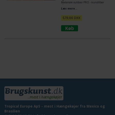
Materiale outdoor PRO - kunstfiber
så hængekøjen tørre hurtigt.
Læs mere...
Totallængden er kun 240 cm
Stof ligge areal er 220 x150 cm
579,00
DKK
Tropical Europe ApS - mest i Hængekøjer fra Mexico og
Brasilien