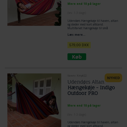
Mere end 10 på lager
(lev. 1-3 dage)
Udendørs Hængekøje til haven, altan
og steder med kort afstand.
Multifarvet hængekøje til små
Altaner.
Læs mere...
Hængekøjen er til en voksen person,
eller 2 børn.
- Stoffet er lækkert til udelivet - det
579,00
DKK
føles som bomuld, men er en super let
og blød polyestervariant.
Materiale outdoor PRO - kunstfiber
så hængekøjen tørre hurtigt.
Totallængden er kun 250 cm
Stof ligge areal er 220 x150 cm
Varenr. Kmp622
Udendørs Altan
Hængekøje - Indigo
Outdoor PRO
Mere end 10 på lager
(lev. 1-3 dage)
Udendørs Hængekøje til haven, altan
og steder med kort afstand.