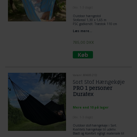
(lev. 1-3 dage)
Outdoor
hængestol
Stofareal 1,30 x 1,65 m
FSC godkendt. Træstok 110 cm
Læs mere...
785,00
DKK
Varenr. MV600.21D
Sort Stof Hængekøje
PRO 1 personer
Duratex
Mere end 10 på lager
(lev. 1-3 dage)
Outdoor stof-hængekøje i Sort.
Kvalitets hængekøje til udeliv.
Blødt og Komfort rigtigt materiale til