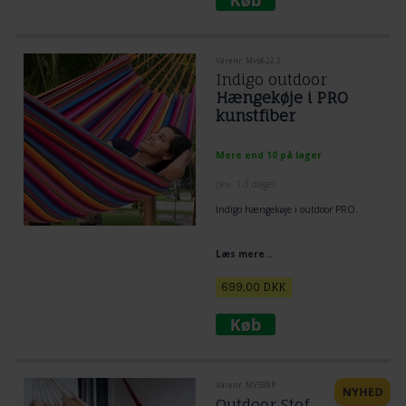
Varenr. Mvp622.2
Indigo outdoor
Hængekøje i PRO
kunstfiber
Mere end 10 på lager
(lev. 1-3 dage)
Indigo hængekøje i outdoor PRO.
Læs mere...
699,00
DKK
Varenr. MV598P
Outdoor Stof