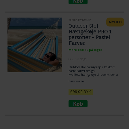
340 cm
Velegnet til 1 person eventuelt 2
personer.
Varenr. Mvp604.4P
Outdoor Stof
Hængekøje PRO 1
personer - Pastel
Farver
Mere end 10 på lager
(lev. 1-3 dage)
Outdoor stof-hængekøje i lækkert
pastel farvet design.
Kvalitets hængekøje til udeliv, der er
fremstillet i materiale til outdoor
Læs mere...
brug, og samtidig stadig er blødt - nyd
hængekøjen er er dejlig til 1 person.
699,00
DKK