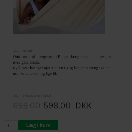
Varenr.
MV598P
Outdoor stof-hængekøje i Beige. Hængekøje til en person
med god plads.
Nyd livet i hængekøjer. Her en rigtig kvalitets hængekøje til
udeliv. Let enkel og lige til.
(
Lev. 1-3 dage
s leveringstid)
699,00
598,00
DKK
Læg i Kurv