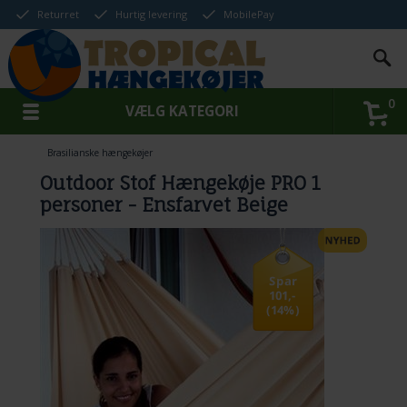
Returret
Hurtig levering
MobilePay
0
VÆLG KATEGORI
Brasilianske hængekøjer
Outdoor Stof Hængekøje PRO 1
personer - Ensfarvet Beige
Spar
101,-
(14%)