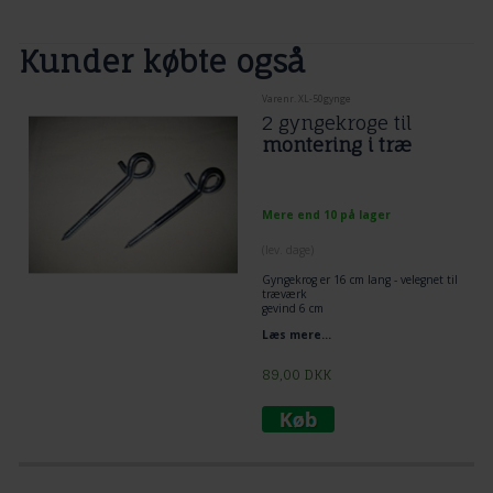
Kunder købte også
Varenr. XL-50gynge
2 gyngekroge til
montering i træ
Mere end 10 på lager
(lev. dage)
Gyngekrog er 16 cm lang - velegnet til
træværk
gevind 6 cm
1 cm diameter
Læs mere...
89,00
DKK