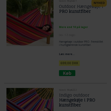
Varenr. Mvp542.1
Outdoor Hængekøje i
PRO kunstfiber
Mere end 10 på lager
(lev. 1-3 dage)
Hængekøje i outdoor PRO. Fremstillet
i hurtigtørrende kunstfiber.
Læs mere...
699,00
DKK
Varenr. Mvp622.2
Indigo outdoor
Hængekøje i PRO
kunstfiber