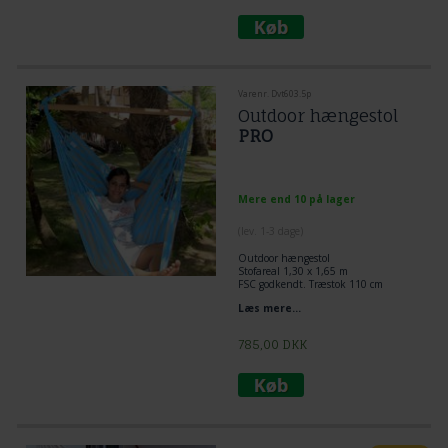
Varenr. Dvt603.5p
Outdoor hængestol
PRO
Mere end 10 på lager
(lev. 1-3 dage)
Outdoor
hængestol
Stofareal 1,30 x 1,65 m
FSC godkendt. Træstok 110 cm
Læs mere...
785,00
DKK