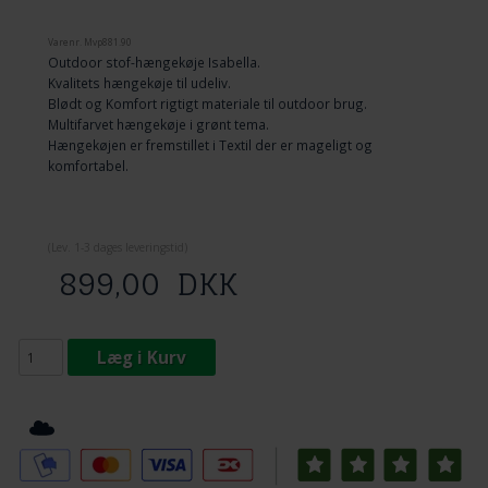
Varenr.
Mvp881.90
Outdoor stof-hængekøje Isabella.
Kvalitets hængekøje til udeliv.
Blødt og Komfort rigtigt materiale til outdoor brug.
Multifarvet hængekøje i grønt tema.
Hængekøjen er fremstillet i Textil der er mageligt og
komfortabel.
(
Lev. 1-3 dage
s leveringstid)
899,00
DKK
Læg i Kurv
Tilføj til Ønskeskyen