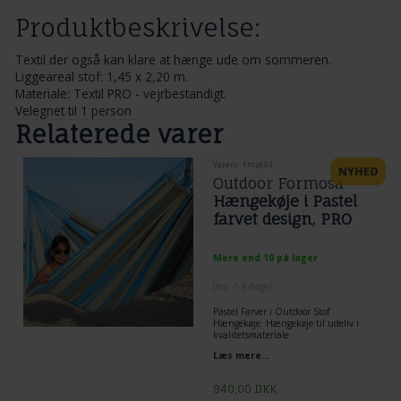
Produktbeskrivelse:
Textil der også kan klare at hænge ude om sommeren.
Liggeareal stof: 1,45 x 2,20 m.
Materiale: Textil PRO - vejrbestandigt.
Velegnet til 1 person
Relaterede varer
Varenr. Fmp604
Outdoor Formosa
Hængekøje i Pastel
farvet design, PRO
Mere end 10 på lager
(lev. 1-3 dage)
Pastel Farver i Outdoor Stof
Hængekøje. Hængekøje til udeliv i
kvalitetsmateriale.
Bredde 1,65, Længde 2,50 samt
Læs mere...
endesnorre.
940,00
DKK