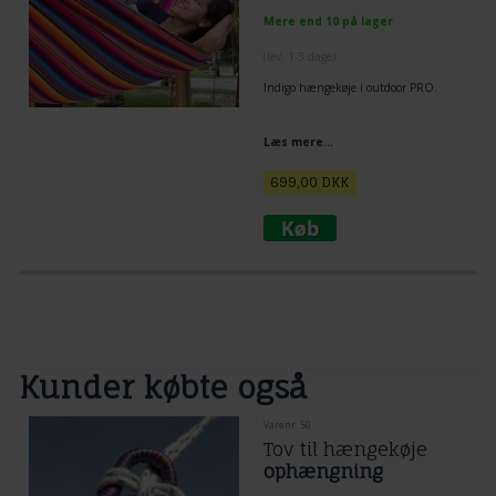
Mere end 10 på lager
(lev. 1-3 dage)
Indigo hængekøje i outdoor PRO.
Læs mere...
699,00
DKK
Kunder købte også
Varenr. 50
Tov til hængekøje
ophængning