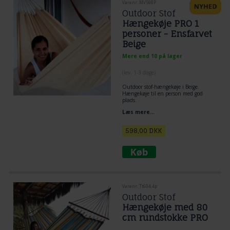
Varenr. MV598P
Outdoor Stof
Hængekøje PRO 1
personer - Ensfarvet
Beige
Mere end 10 på lager
(lev. 1-3 dage)
Outdoor stof-hængekøje i Beige.
Hængekøje til en person med god
plads.
Nyd livet i hængekøjer. Her en rigtig
Læs mere...
kvalitets hængekøje til udeliv. Let
enkel og lige til.
598,00
DKK
Varenr. Tt604.4p
Outdoor Stof
Hængekøje med 80
cm rundstokke PRO