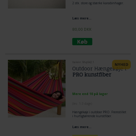
2 stk. store og stærke karabinhager.
Læs mere...
80,00
DKK
Varenr. Mvp542.1
Outdoor Hængekøje i
PRO kunstfiber
Mere end 10 på lager
(lev. 1-3 dage)
Hængekøje i outdoor PRO. Fremstillet
i hurtigtørrende kunstfiber.
Læs mere...