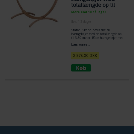
totallængde op til
350 cm
Mere end 10 på lager
(lev. 1-3 dage)
Stativ i Skandinavis træ til
hængekøjer med en totallængde op
til 3,50 meter. Både hængekøjer med
og uden træstokke kan anvendes.
Læs mere...
Et særligt robust og vejrbestandigt
hængekøjestativ af FSC-certificeret
træ til hængekøjer.
2.975,00
DKK
Højden kan indstilles helt individuelt
alt efter hvor udspændt man ønsker
liggefladen skal være.