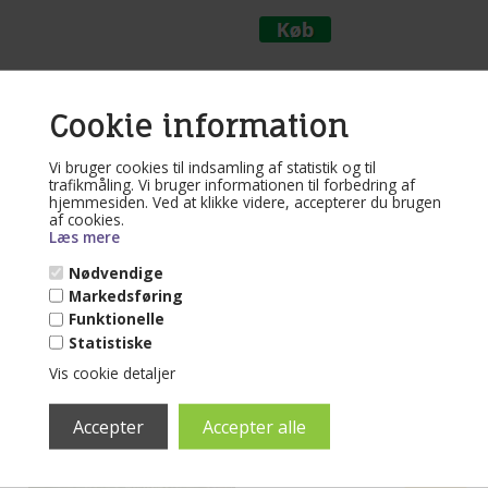
Varenr. Mvp1107
Cookie information
Brazil outdoor
Hængekøje i PRO
Vi bruger cookies til indsamling af statistik og til
kunstfiber
trafikmåling. Vi bruger informationen til forbedring af
hjemmesiden. Ved at klikke videre, accepterer du brugen
af cookies.
Mere end 10 på lager
Læs mere
(lev. 1-3 dage)
Nødvendige
Brazil hængekøje i outdoor PRO.
Markedsføring
Fremstillet i hurtigtørrende
kunstfiber. Vidunderlig hængekøje til
Funktionelle
1 eller 2 personer.
Læs mere...
Maravilha PRO hængekøje:
Statistiske
Totallængden 340 cm
Liggeareal 150 x 220 cm
Vis cookie detaljer
695,00
DKK
Made in Brasilien.