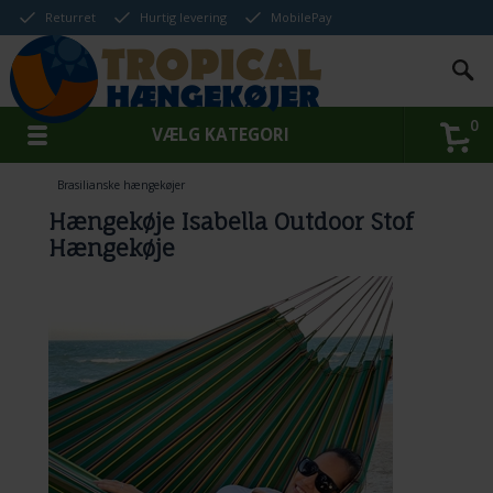
Returret
Hurtig levering
MobilePay
0
VÆLG KATEGORI
Brasilianske hængekøjer
Hængekøje Isabella Outdoor Stof
Hængekøje