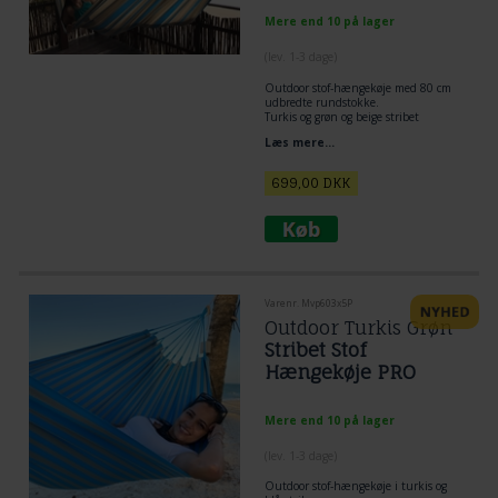
Mere end 10 på lager
(lev. 1-3 dage)
Outdoor stof-hængekøje med 80 cm
udbredte rundstokke.
Turkis og grøn og beige stribet
kvalitets hængekøje til udeliv.
Læs mere...
Blødt og comfort rigtigt materiale til
outdoor brug.
699,00
DKK
Varenr. Mvp603x5P
Outdoor Turkis Grøn
Stribet Stof
Hængekøje PRO
Mere end 10 på lager
(lev. 1-3 dage)
Outdoor stof-hængekøje i turkis og