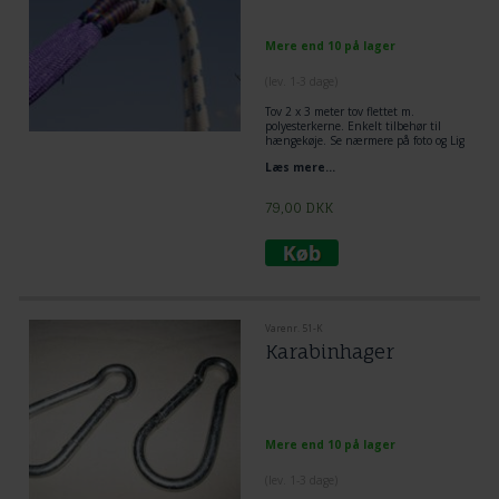
Mere end 10 på lager
(lev. 1-3 dage)
Tov 2 x 3 meter tov flettet m.
polyesterkerne. Enkelt tilbehør til
hængekøje. Se nærmere på foto og Lig
tov dobbelt omkring træ og lav et
Læs mere...
flagknob mellem hængekøje og tov.
Den mest enkelt og praktiske løsning
til ophængning af hængekøje.
79,00
DKK
Varenr. 51-K
Karabinhager
Mere end 10 på lager
(lev. 1-3 dage)