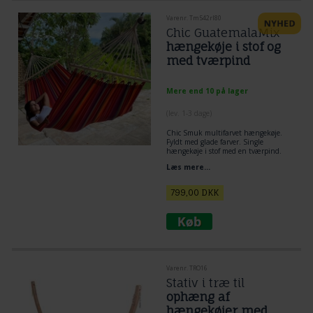
Varenr. Tm542rl80
Chic GuatemalaMix
hængekøje i stof og
med tværpind
Mere end 10 på lager
(lev. 1-3 dage)
Chic Smuk multifarvet hængekøje.
Fyldt med glade farver. Single
hængekøje i stof med en tværpind.
Skøn dekorativ hængekøje. Chic
Læs mere...
hængekøje med rundstokke i super
farverigt stof.
Dimensioner: Stof: 1,45 x 2,1 m. Total
799,00
DKK
længde 3,3 m tværpind 80 cm bred.
Varenr. TRO16
Stativ i træ til
ophæng af
hængekøjer med