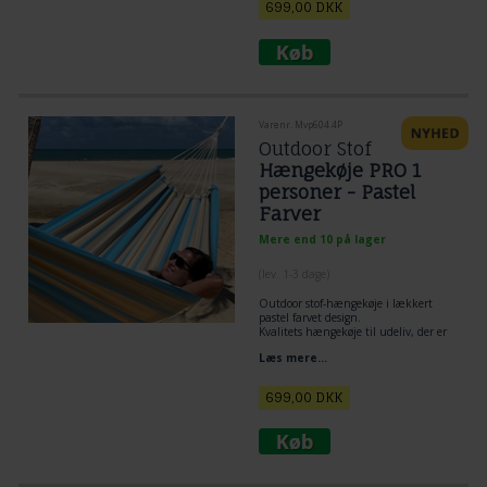
699,00
DKK
Varenr. Mvp604.4P
Outdoor Stof
Hængekøje PRO 1
personer - Pastel
Farver
Mere end 10 på lager
(lev. 1-3 dage)
Outdoor stof-hængekøje i lækkert
pastel farvet design.
Kvalitets hængekøje til udeliv, der er
fremstillet i materiale til outdoor
Læs mere...
brug, og samtidig stadig er blødt - nyd
hængekøjen er er dejlig til 1 person.
699,00
DKK