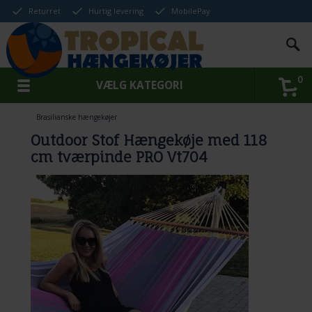
Returret
Hurtig levering
MobilePay
0
VÆLG KATEGORI
Brasilianske hængekøjer
Outdoor Stof Hængekøje med 118
cm tværpinde PRO Vt704