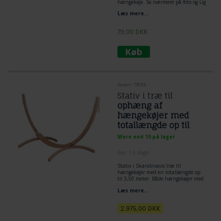
hængekøje. Se nærmere på foto og Lig
tov dobbelt omkring træ og lav et
Læs mere...
flagknob mellem hængekøje og tov.
Den mest enkelt og praktiske løsning
til ophængning af hængekøje.
79,00
DKK
Varenr. TRO16
Stativ i træ til
ophæng af
hængekøjer med
totallængde op til
350 cm
Mere end 10 på lager
(lev. 1-3 dage)
Stativ i Skandinavis træ til
hængekøjer med en totallængde op
til 3,50 meter. Både hængekøjer med
og uden træstokke kan anvendes.
Læs mere...
Et særligt robust og vejrbestandigt
hængekøjestativ af FSC-certificeret
træ til hængekøjer.
2.975,00
DKK
Højden kan indstilles helt individuelt