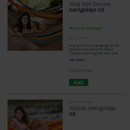
King Size DeLuxe
hængekøje G8
Mere end 10 på lager
(lev. 1-2 dage)
King Size DeLuxe hængekøje Nr. 8G i
slidstærk bomuldsnet fra Mexico.
Optimal velvære og total relax zone.
Velegent hængekøje til tumleplads for
Læs mere...
børn og voksne. Netop denne type
hængekøje er KUN fremstillet til
Hængekøje
Marked Tropical.
1.248,00
DKK
Varenr. G8-Tequila
Tequila Hængekøje
G8