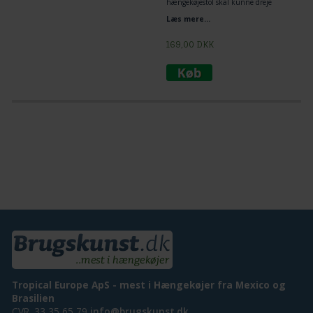
hængekøjestol skal kunne dreje
rundt. Karabinhage enkelt og hurtigt
Læs mere...
at sæt op og afmontere en
hængekøjestol. Gyngekrogen er
særdeles velegnet til at skrue ind i
169,00
DKK
træ bjælker, loft eller udedørs træ.
Vægt belastning 160 kg. for dette
ophæng.
Tropical Europe ApS - mest i Hængekøjer fra Mexico og
Brasilien
CVR. 33 35 65 79
info@brugskunst.dk