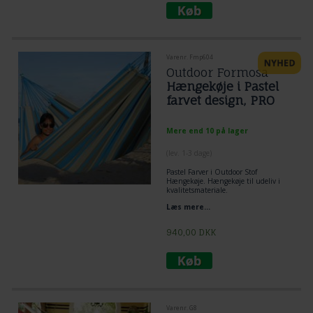
alt efter hvor udspændt man ønsker
liggefladen skal være.
Varenr. Fmp604
Outdoor Formosa
Hængekøje i Pastel
farvet design, PRO
Mere end 10 på lager
(lev. 1-3 dage)
Pastel Farver i Outdoor Stof
Hængekøje. Hængekøje til udeliv i
kvalitetsmateriale.
Bredde 1,65, Længde 2,50 samt
Læs mere...
endesnorre.
940,00
DKK
Varenr. G8