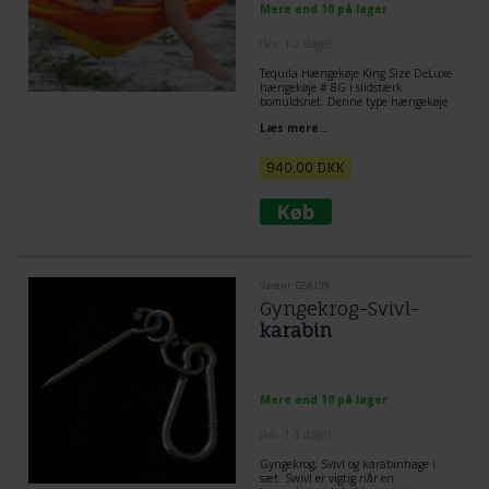
Mere end 10 på lager
(lev. 1-2 dage)
Tequila Hængekøje King Size DeLuxe
hængekøje # 8G i slidstærk
bomuldsnet. Denne type hængekøje
er KUN fremstillet til Hængekøje
Læs mere...
Marked Tropical.
940,00
DKK
Varenr. GSK139
Gyngekrog-Svivl-
karabin
Mere end 10 på lager
(lev. 1-3 dage)
Gyngekrog, Svivl og karabinhage i
sæt. Swivl er vigtig når en