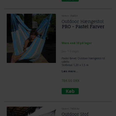
Varenr. Dtp604
Outdoor Hængestol
PRO - Pastel Farver
Mere end 10 på lager
(lev. 1-3 dage)
Pastel farvet Outdoor Hængestol til
udeliv
Stofareal 1,20 x 1,5 m
FSC godkendt.
Læs mere...
Tværstang 1,1 m.
784,00
DKK
Varenr. Tt604.4p
Outdoor Stof