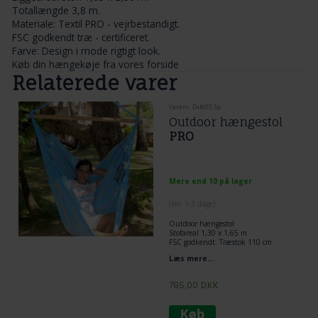
Totallængde 3,8 m.
Materiale: Textil PRO - vejrbestandigt.
FSC godkendt træ - certificeret.
Farve: Design i mode rigtigt look.
Køb din hængekøje fra vores forside
Relaterede varer
Varenr. Dvt603.5p
Outdoor hængestol
PRO
Mere end 10 på lager
(lev. 1-3 dage)
Outdoor
hængestol
Stofareal 1,30 x 1,65 m
FSC godkendt. Træstok 110 cm
Læs mere...
785,00
DKK