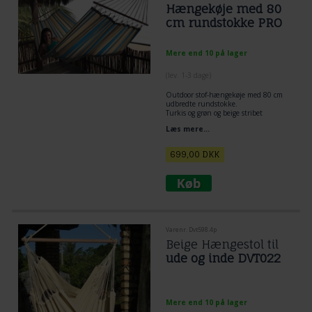
Hængekøje med 80
cm rundstokke PRO
Mere end 10 på lager
(lev. 1-3 dage)
Outdoor stof-hængekøje med 80 cm
udbredte rundstokke.
Turkis og grøn og beige stribet
kvalitets hængekøje til udeliv.
Læs mere...
Blødt og comfort rigtigt materiale til
outdoor brug.
699,00
DKK
Varenr. Dvt598.4p
Beige Hængestol til
ude og inde DVT022
Mere end 10 på lager