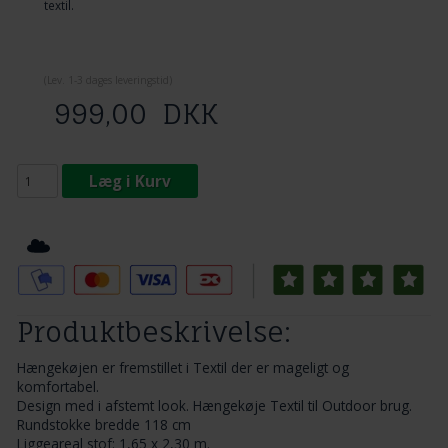
textil.
(
Lev. 1-3 dage
s leveringstid)
999,00
DKK
Læg i Kurv
Tilføj til Ønskeskyen
Produktbeskrivelse:
Hængekøjen er fremstillet i Textil der er mageligt og
komfortabel.
Design med i afstemt look. Hængekøje Textil til Outdoor brug.
Rundstokke bredde 118 cm
Liggeareal stof: 1,65 x 2,30 m.