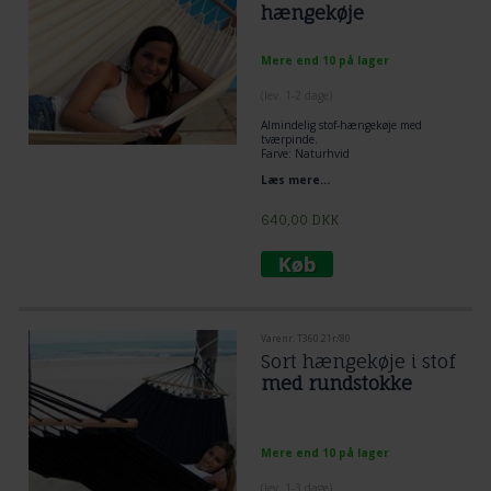
hængekøje
Mere end 10 på lager
(lev. 1-2 dage)
Almindelig stof-hængekøje med
tværpinde.
Farve: Naturhvid
Læs mere...
640,00
DKK
Varenr. T360.21r/80
Sort hængekøje i stof
med rundstokke
Mere end 10 på lager
(lev. 1-3 dage)