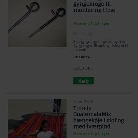
gyngekroge til
montering i træ
Mere end 10 på lager
(lev. 1-3 dage)
2 stk gyngekroge til montering i træ
Gyngekrog er 16 cm lang - velegnet til
træværk
gevind 6 cm
Læs mere...
1 cm diameter
89,00
DKK
Varenr. T542/80
Trendy
GuatemalaMix
hængekøje i stof og
med tværpind
Mere end 10 på lager