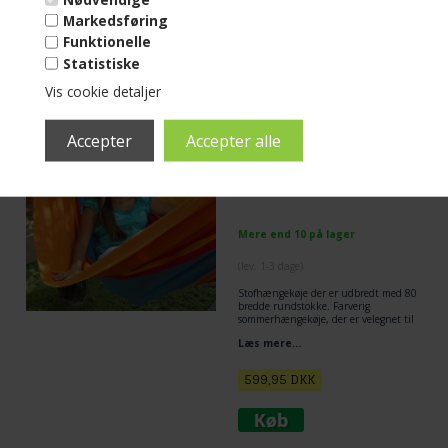
Markedsføring
599,00
DKK
Funktionelle
Statistiske
Vis cookie detaljer
Varenr. T292/80
Sommer hængekøje
med tværpind
Mere end 10 på lager
(lev. 1-3 dage)
Stofhængekøje der er udbredt med 80
bredde rundstokke. Farverig
sommerhængekøje, der er velegnet til
standard hængekøjestativ.
Læs mere...
599,95
DKK