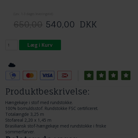
(
Lev. 1-3 dage
s leveringstid)
650,00
540,00
DKK
Læg i Kurv
Tilføj til Ønskeskyen
Produktbeskrivelse:
Hængekøje i stof med rundstokke.
100% bomuldsstof. Rundstokke FSC certificeret.
Totalængde 3,25 m
Stofareal 2,20 x 1,45 m
Brasiliansk stof-hængekøje med rundstokke i friske
sommerfarver.