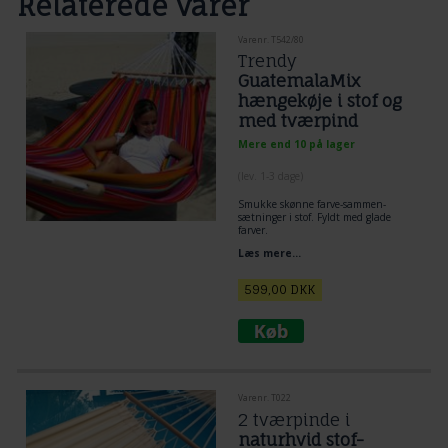
Relaterede varer
Varenr. T542/80
Trendy
GuatemalaMix
hængekøje i stof og
med tværpind
Mere end 10 på lager
(lev. 1-3 dage)
Smukke skønne farve-sammen-
sætninger i stof. Fyldt med glade
farver.
Læs mere...
599,00
DKK
Varenr. T022
2 tværpinde i
naturhvid stof-