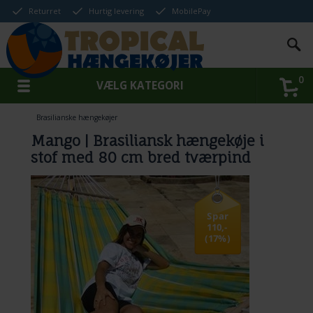
Returret
Hurtig levering
MobilePay
0
VÆLG KATEGORI
Brasilianske hængekøjer
Mango | Brasiliansk hængekøje i
stof med 80 cm bred tværpind
Spar
110,-
(17%)