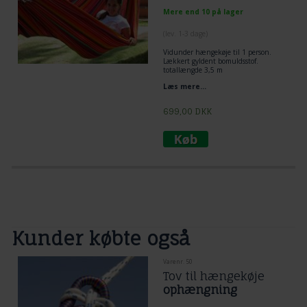
Mere end 10 på lager
(lev. 1-3 dage)
Vidunder hængekøje til 1 person.
Lækkert gyldent bomuldsstof.
totallængde 3,5 m
liggeareal i breden er 1,45 m
Læs mere...
og liggelængden er 2,20 m.
Der er lavet specialsyninger til vild leg
for børn.
699,00
DKK
Kunder købte også
Varenr. 50
Tov til hængekøje
ophængning