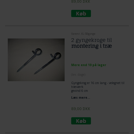
89,00
DKK
Varenr. XL-50gynge
2 gyngekroge til
montering i træ
Mere end 10 på lager
(lev. dage)
Gyngekrog er 16 cm lang - velegnet til
træværk
gevind 6 cm
1 cm diameter
Læs mere...
89,00
DKK