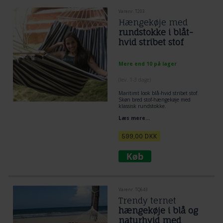
Varenr. T203
Hængekøje med
rundstokke i blåt-
hvid stribet stof
Mere end 10 på lager
(lev. 1-3 dage)
Maritimt look blå-hvid stribet stof.
Skøn bred stof-hængekøje med
klassisk rundstokke.
Læs mere...
599,00
DKK
Varenr. TQ643
Trendy ternet
hængekøje i blå og
naturhvid med