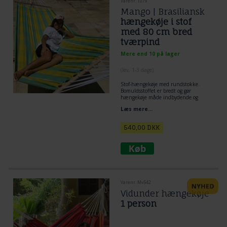
Varenr. T079
Mango | Brasiliansk
hængekøje i stof
med 80 cm bred
tværpind
Mere end 10 på lager
(lev. 1-3 dage)
Stof-hængekøje med rundstokke.
Bomuldsstoffet er bredt og gør
hængekøje måde indbydende og
magelig.
Læs mere...
540,00
DKK
Varenr. Mv542
Vidunder hængekøje
1 person