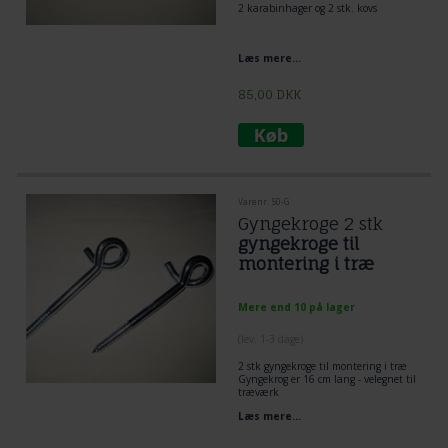
2 karabinhager og 2 stk. kovs
Læs mere...
85,00
DKK
Varenr. 50-G
Gyngekroge 2 stk
gyngekroge til
montering i træ
Mere end 10 på lager
(lev. 1-3 dage)
2 stk gyngekroge til montering i træ
Gyngekrog er 16 cm lang - velegnet til
træværk
gevind 6 cm
Læs mere...
1 cm diameter