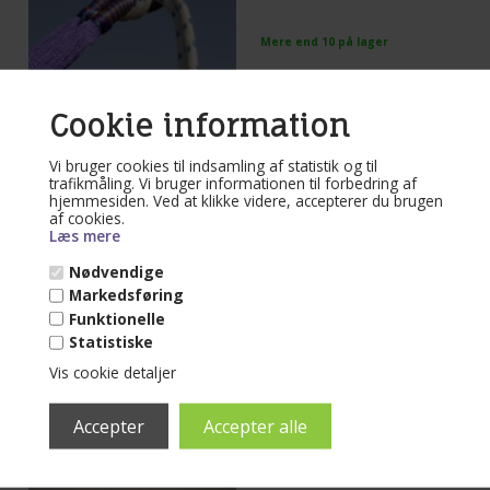
Mere end 10 på lager
(lev. 1-3 dage)
Tov 2 x 3 meter tov flettet m.
Cookie information
polyesterkerne. Enkelt tilbehør til
hængekøje. Se nærmere på foto og Lig
tov dobbelt omkring træ og lav et
Læs mere...
Vi bruger cookies til indsamling af statistik og til
flagknob mellem hængekøje og tov.
Den mest enkelt og praktiske løsning
trafikmåling. Vi bruger informationen til forbedring af
til ophængning af hængekøje.
hjemmesiden. Ved at klikke videre, accepterer du brugen
79,00
DKK
af cookies.
Læs mere
Nødvendige
Markedsføring
Funktionelle
Varenr. 51-KK
Karabinhager og
Statistiske
kovs
Vis cookie detaljer
Mere end 10 på lager
(lev. 1-3 dage)