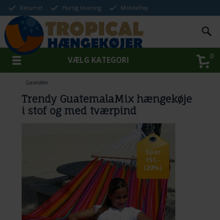
Returret
Hurtig levering
MobilePay
0
VÆLG KATEGORI
Gaveidéer
Trendy GuatemalaMix hængekøje
i stof og med tværpind
Spar
151,-
(20%)