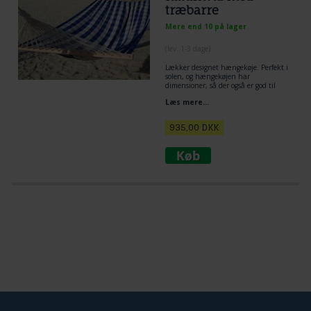
træbarre
Mere end 10 på lager
(lev. 1-3 dage)
Lækker designet hængekøje. Perfekt i
solen, og hængekøjen har
dimensioner, så der også er god til
afslapning og hyggeligt samvær.
Læs mere...
Hængekøje i Trendy ternet stof med
blålige og naturhvide tern.
Hængekøjen er udstrakte på
935,00
DKK
træbarre.
Hængekøje i 100% ny bomuldsstof.