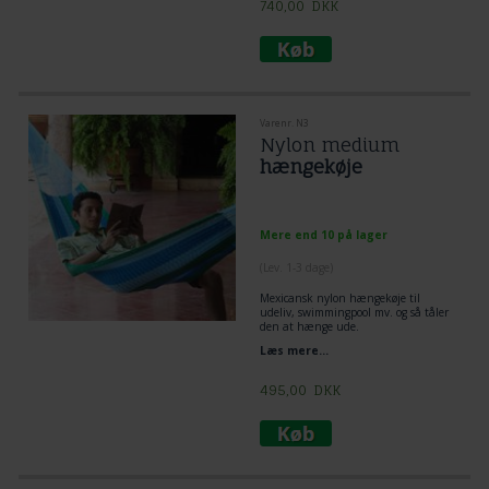
740,00
DKK
Varenr. N3
Nylon medium
hængekøje
Mere end 10 på lager
(
Lev. 1-3 dage
)
Mexicansk nylon hængekøje til
udeliv, swimmingpool mv. og så tåler
den at hænge ude.
Læs mere...
495,00
DKK