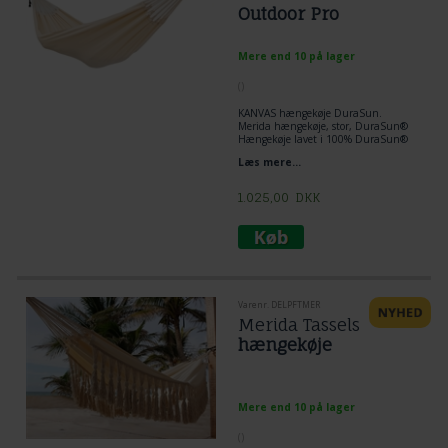
Outdoor Pro
Mere end 10 på lager
(
)
KANVAS hængekøje DuraSun.
Merida hængekøje, stor, DuraSun®
Hængekøje lavet i 100% DuraSun®
stof i naturlig farve.
Læs mere...
Unikt Cielo hængekøje design.
Kan varmt anbefales til folk, der ikke
kan lide vævede hængekøjer.
1.025,00
DKK
Varenr. DELPFTMER
Merida Tassels
hængekøje
Mere end 10 på lager
(
)