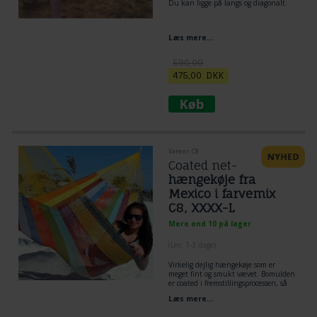
Du kan ligge på langs og diagonalt.
Læs mere...
590,00
475,00
DKK
Varenr. C8
Coated net-
hængekøje fra
Mexico i farvemix
C8, XXXX-L
Mere end 10 på lager
(
Lev. 1-3 dage
)
Virkelig dejlig hængekøje som er
meget fint og smukt vævet. Bomulden
er coated i fremstillingsprocessen, så
hængekøjen kan hænge ud i det
Læs mere...
danske sommervejr med sol og regn.
En absolut unik hængekøje, der er