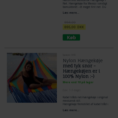
Net. Hængekøje fra Mexico i smidigt
bomuldsnet - et meget fint net. Du
kan ligge på langs og diagonalt i
Læs mere...
denne hængekøje. Perfekt til en
voksen. Let vægts hængekøje, men
alligevel meget stærk. Mexicansk
994,00
bestseller hængekøje til hus og have,
895,00
DKK
backpack, camping og rejser. Super
komfort ved at lægge i en rigtig
Mexicansk Maya Hængekøje.
Varenr. K10
Nylon Hængekøje
med tyk snor -
Hængekøjen er i
100% Nylon :-)
Mere end 10 på lager
(
Lev. 1-3 dage
)
Kabel tråds net-hængekøje i original
mexicansk stil.
Hængekøje fremstillet af kabel tråd i
100% nylon # K10 det er en extra tyk
Læs mere...
nylontråd.
Robust Legeplads hængekøje i 100%
nylon det tåler vand.