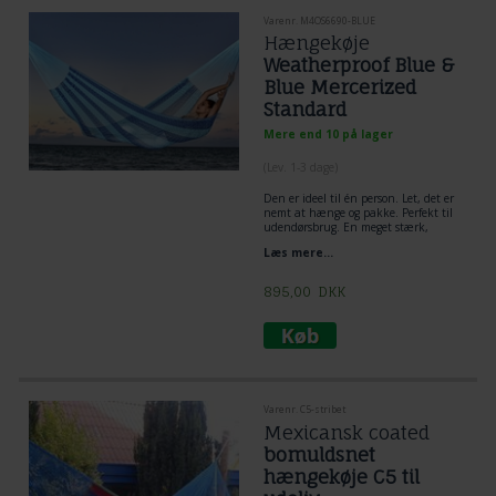
Varenr. M4OS6690-BLUE
Hængekøje
Weatherproof Blue &
Blue Mercerized
Standard
Mere end 10 på lager
(
Lev. 1-3 dage
)
Den er ideel til én person. Let, det er
nemt at hænge og pakke. Perfekt til
udendørsbrug. En meget stærk,
komfortabel og modstandsdygtig
Læs mere...
hængekøje. Fantastisk
langtidsholdbare
mexicansk
hængekøjer
slidstærk og god til
895,00
DKK
udendørsbrug.
Hængekøjens Vægt: 1 kg.
Hængekøjebredde: 1,8 Mt.
Hængekøje ligge-længde: 2 Mt.
Samlet total hængekøje længde: 4
Mt.
optimal Hængeafstand: ca. 4 Mt.
Bæreevne: 300 kg.
Varenr. C5-stribet
Mexicansk coated
bomuldsnet
hængekøje C5 til