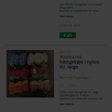
Stor Merida Hængekøje med kvaster
langs siden.
Resultat af arbejdstimer for vores
kunstnere og designere.
Læs mere...
Smukke robuste håndlavede kvaster
hængende på siderne.
Unikt Cielo hængekøje design.
1.920,00
DKK
Udover at være behagelig, bliver det
et stykke kunst, uanset hvor du
hænger det, og stjæler alles blikke.
Varenr. N4
Mexicansk
hængekøje i nylon
str. large
Mere end 10 på lager
(
Lev. 1-3 dage
)
100% nylon hængekøje str. large.
Totallængden er 4 meter.
Nylon er i sin materiale struktur lidt
faster og hårde at ligge i en hvis det
Læs mere...
havde været en bomuldshængekøje