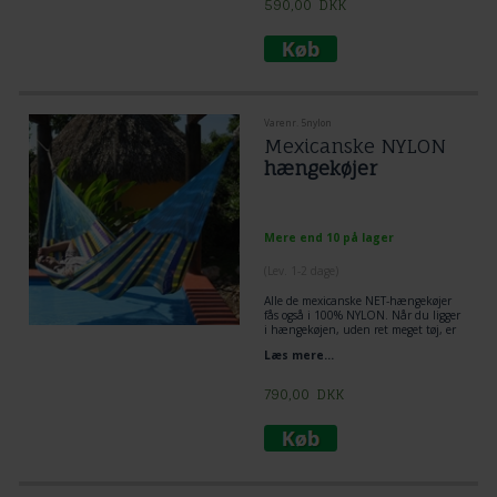
590,00
DKK
Varenr. 5nylon
Mexicanske NYLON
hængekøjer
Mere end 10 på lager
(
Lev. 1-2 dage
)
Alle de mexicanske NET-hængekøjer
fås også i 100% NYLON. Når du ligger
i hængekøjen, uden ret meget tøj, er
det mest behageligt at ligge i en
Læs mere...
bomuldshængekøje. Til gengæld er
nylonhængekøjen mere
modstandsdygtig over for vand.
790,00
DKK