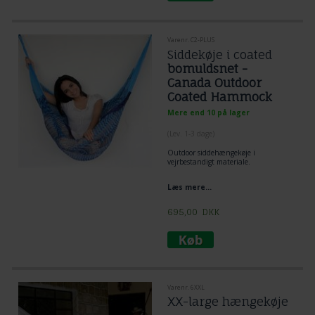
Varenr. C2-PLUS
Siddekøje i coated
bomuldsnet -
Canada Outdoor
Coated Hammock
Chair
Mere end 10 på lager
(
Lev. 1-3 dage
)
Outdoor siddehængekøje i
vejrbestandigt materiale.
Læs mere...
695,00
DKK
Varenr. 6XXL
XX-large hængekøje