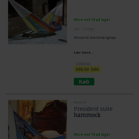
Mere end 10 på lager
(
Lev. 1-3 dage
)
Mexicansk familiehængekøje
Læs mere...
1.198,00
996,00
DKK
Varenr. 8
President suite
hammock
Mere end 10 på lager