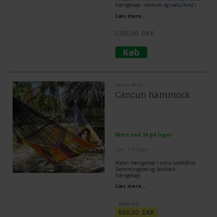
hængekøje, medium og naturhvid i
Nylon
Læs mere...
Ideel til at lege med børnene,
kæledyrene og hvad du vil lave i dem.
Snorens tykkelse gør den holdbar. Og
1.195,00
DKK
vævemåden giver en uforlignelig
komfort.
Varenr. N6-30
Cancun hammock
Mere end 10 på lager
(
Lev. 1-3 dage
)
Nylon hængekøje i extra bredbånd.
Swimmingpool og laidback
hængekøje.
Drømmene tager fart til varme
Læs mere...
strande og sol. En hængekøje for
livsnydere der elsker at være i vandet.
998,00
890,00
DKK