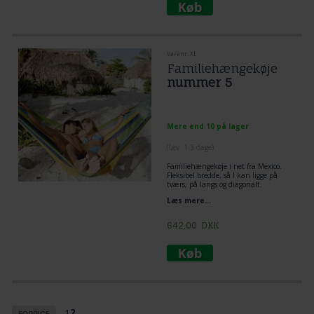
Varenr. XL
Familiehængekøje
nummer 5
Mere end 10 på lager
(
Lev. 1-3 dage
)
Familiehængekøje i net fra Mexico.
Fleksibel bredde, så I kan ligge på
tværs, på langs og diagonalt.
Læs mere...
642,00
DKK
1
2