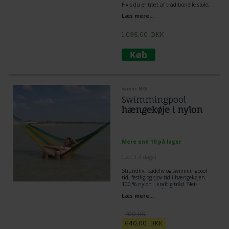
Hvis du er træt af traditionelle stole,
er dette det perfekte valg!
Læs mere...
Fantastisk til at læse, se tv eller bare
hvile.
Denne hængekøjestol er fremstillet
1.095,00
DKK
på traditionel vis med DuraSun®-
tråd, den bedste til udendørs.
Spar plads i rummet, denne
hængekøjestol er ideel til små rum,
da den kun behøver ét hængepunkt.
Det er også et smukt dekorativt
havemøbel til en veranda, eller på
hængekøjestolsstativ eller blot
Varenr. NK6
hængende
Swimmingpool
fra et træ.
SLPS02 DuraSun® hængekøjestol,
hængekøje i nylon
stor
Mere end 10 på lager
(
Lev. 1-3 dage
)
Strandliv, badeliv og swimmingpool
tid, festlig og sjov tid i hængekøjen.
100 % nylon i kraftig tråd. Net-
hængekøje der tåler vand.
Læs mere...
790,00
640,00
DKK