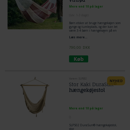
Mere end 10 på lager
(
Lev. 1-3 dage
)
Børn elsker at bruge hængekøjen som
gynge og tumleplads, og der kan let
være 3-4 børn i hængekøjen på en
gang. Samtidig er det også en skøn
Læs mere...
hængekøje for 1 person, hvor de fleste
nyder velværen ved at ligge diagonalt
i hængekøjen. Nettet giver sig i
790,00
DKK
bredden på genial måde.
Hængekøjen er i Naturhvid og
Vinrød. Made in Mexico - Yucatan.
Varenr. SLPS02
Stor Kaki DuraSun®
hængekøjestol
Mere end 10 på lager
(
)
SLPS02 DuraSun® hængekøjestol,
stor