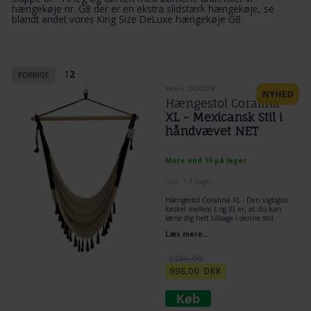
hængekøje nr. G8 der er en ekstra slidstærk hængekøje, se
blandt andet vores
King Size DeLuxe hængekøje G8
.
1
2
Varenr. SXLASCOR
Hængestol Coralina
XL - Mexicansk Stil i
håndvævet NET
Mere end 10 på lager
(
Lev. 1-4 dage
)
Hængestol Coralina XL - Den vigtigste
forskel mellem L og XL er, at du kan
læne dig helt tilbage i denne stol.
Læs mere...
Er den mest komfortable NET
hængestol nogensinde! Fantastisk til
små rum, da du kun har brug for ét
1.195,00
ophængningspunkt. Smukt
995,00
DKK
dekorativt stykke til en veranda,
hængende i et træ osv. Den ekstra
store stol har mere materiale og
breder sig længere end den standard
hængestol, hvilket giver mere plads