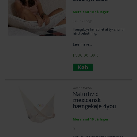
Mere end 10 på lager
(
Lev. 1-3 dage
)
Hængekøje fremstillet af tyk snor til
hård belastning.
Læs mere...
1.390,00
DKK
Varenr. M4AS02
Naturhvid
mexicansk
hængekøje 4you
Mere end 10 på lager
(
)
Naturhvid Mexicansk Hængekøje i