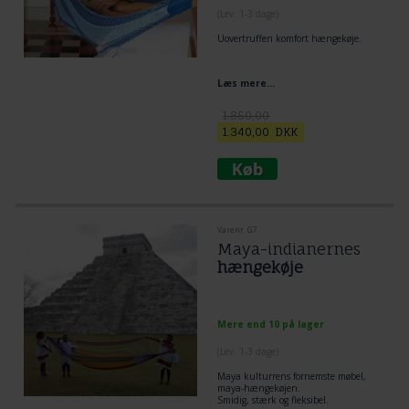
(
Lev. 1-3 dage
)
Uovertruffen komfort hængekøje.
Læs mere...
1.850,00
1.340,00
DKK
Varenr. G7
Maya-indianernes
hængekøje
Mere end 10 på lager
(
Lev. 1-3 dage
)
Maya kulturrens fornemste møbel,
maya-hængekøjen.
Smidig, stærk og fleksibel.