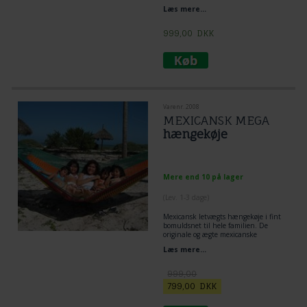
Læs mere...
999,00
DKK
Varenr. 2008
MEXICANSK MEGA
hængekøje
Mere end 10 på lager
(
Lev. 1-3 dage
)
Mexicansk letvægts hængekøje i fint
bomuldsnet til hele familien. De
originale og ægte mexicanske
hængekøjer. Nyhed for danskere -
Læs mere...
historisk for maya-kulturen.
999,00
799,00
DKK