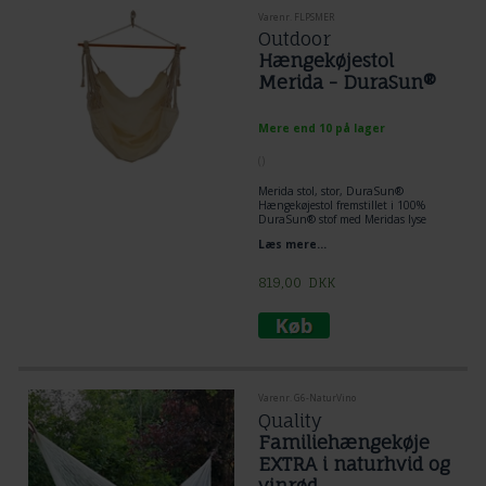
Varenr. FLPSMER
Outdoor
Hængekøjestol
Merida - DuraSun®
Mere end 10 på lager
(
)
Merida stol, stor, DuraSun®
Hængekøjestol fremstillet i 100%
DuraSun® stof med Meridas lyse
look.
Læs mere...
Unikt Cielo hængekøje design.
Kan varmt anbefales til folk, der ikke
kan lide vævede hængekøjer.
819,00
DKK
Vejrbestandig, behagelig og dekorativ.
Varenr. G6-NaturVino
Quality
Familiehængekøje
EXTRA i naturhvid og
vinrød