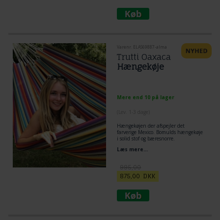
Varenr. ELAS69887-alma
Trutti Oaxaca
Hængekøje
Mere end 10 på lager
(
Lev. 1-3 dage
)
Hængekøjen der afspejler det
farverige Mexico. Bomulds hængekøje
i solid stof og bæresnorre.
Læs mere...
995,00
875,00
DKK