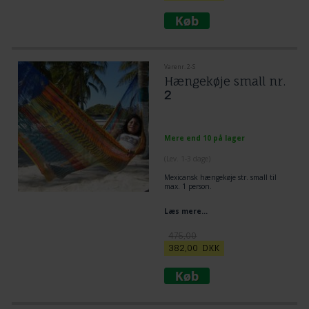
Varenr. 2-S
Hængekøje small nr.
2
Mere end 10 på lager
(
Lev. 1-3 dage
)
Mexicansk hængekøje str. small til
max. 1 person.
Læs mere...
475,00
382,00
DKK