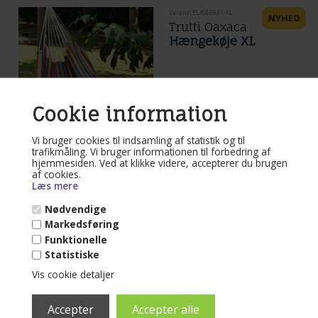
Varenr. ELAS69931-XL
Trutti Oaxaca
Hængekøje XL
Mere end 10 på lager
(
)
Cookie information
Hængekøjen der afspejler det
farverige Mexico. Bomulds hængekøje
Vi bruger cookies til indsamling af statistik og til
i solid stof og bæresnorre.
trafikmåling. Vi bruger informationen til forbedring af
Læs mere...
hjemmesiden. Ved at klikke videre, accepterer du brugen
af cookies.
Læs mere
1.195,00
DKK
Nødvendige
Markedsføring
Funktionelle
Statistiske
Varenr. M24PFP10
Vis cookie detaljer
Tulum Pantera, XL,
DuraSun®