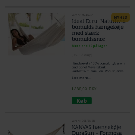
og komfort til brugeren.
Vægt: 2 kg.
Hængekøjebredde: 2 Mt.
Hængeafstand: 2 Mt.
Varenr. M24AS02
Spredningsstang: 1 Mt.
Ideal Ecru. Naturhvid
Max: 180 kg
bomulds hængekøje
Materiale: Bomulds net
med stærk
bomuldssnor
Mere end 10 på lager
(
Lev. 1-3 dage
)
Håndvævet i 100% bomuld tyk snor i
traditionel Maya-teknik.
Fantastisk til familien. Robust, enkel
og kraftig belastning.
Læs mere...
Anbefales til brug i familien, på
hoteller, resorts og offentlige områder.
Se sidste billede for dimensioner og
1.385,00
DKK
vægtkapacitet.
Varenr. DELPSMER
KANVAS hængekøje
DuraSun - Formosa