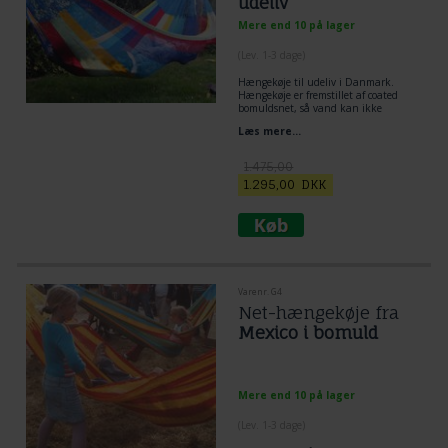
udeliv
Mere end 10 på lager
(
Lev. 1-3 dage
)
Hængekøje til udeliv i Danmark.
Hængekøje er fremstillet af coated
bomuldsnet, så vand kan ikke
trække ind i bomulden. Hængekøje
Læs mere...
er smidigt vævet med god comfort i
bredden. Tåler det dansk vejr
udendørs. Skøn
mexicansk
1.475,00
hængekøje
at ligge diagonalt i som på
1.295,00
DKK
billedet.
Varenr. G4
Net-hængekøje fra
Mexico i bomuld
Mere end 10 på lager
(
Lev. 1-3 dage
)