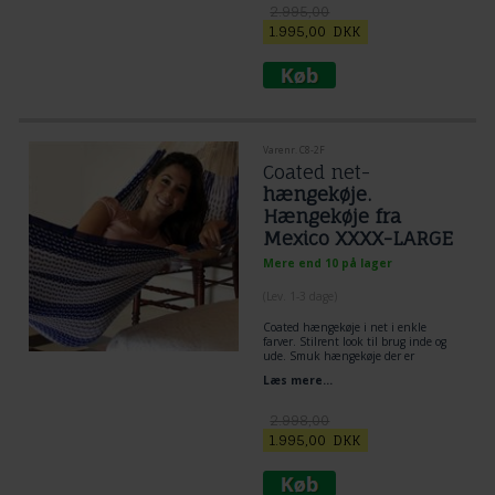
yderest komfortabel og så holder den
2.995,00
både til tumleri og regnvejr.
1.995,00
DKK
Varenr. C8-2F
Coated net-
hængekøje.
Hængekøje fra
Mexico XXXX-LARGE
Mere end 10 på lager
(
Lev. 1-3 dage
)
Coated hængekøje i net i enkle
farver. Stilrent look til brug inde og
ude. Smuk hængekøje der er
vejrbestandig, og kan tåle at hænge
Læs mere...
ude hele sommeren. Virkelig dejlig
hængekøje at ligge i både på tværs,
på langs og diagonalt. Fint og elegant
2.998,00
håndvævet. En absolut unik
1.995,00
DKK
kvalitets hængekøje.
En
mexicansk hængekøje
ud over det
sædvanlige, stor og behagelige i
særdeles god kvalitet.