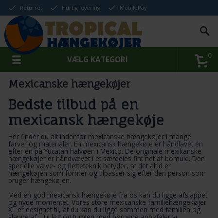
Returret
Hurtig levering
MobilePay
0
VÆLG KATEGORI
Mexicanske hængekøjer
Bedste tilbud på en
mexicansk hængekøje
Her finder du alt indenfor mexicanske hængekøjer i mange
farver og materialer. En mexicansk hængekøje er håndlavet en
efter en på Yucatan halvøen i Mexico. De originale mexikanske
hængekøjer er håndvævet i et særdeles fint
net af bomuld
. Den
specielle væve- og fletteteknik betyder, at det altid er
hængekøjen som former og tilpasser sig efter den person som
bruger hængekøjen.
Med en god mexicansk
hængekøje
fra os kan du ligge afslappet
og nyde momentet. Vores store mexicanske familiehængekøjer
XL er designet til, at du kan du ligge sammen med familien og
slappe af. Til leg og tumleri med børnene anbefaler vi