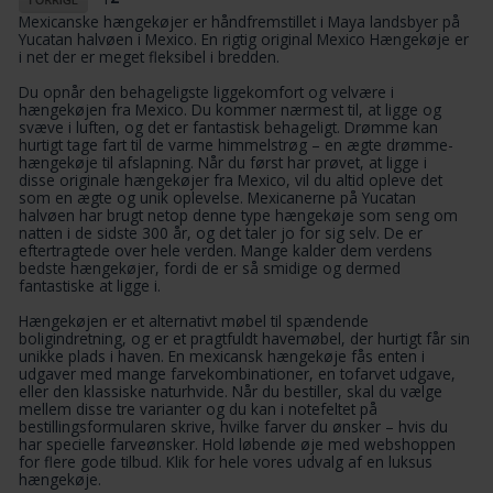
Mexicanske
hængekøjer
er håndfremstillet i Maya landsbyer på
Yucatan halvøen i Mexico. En rigtig original Mexico Hængekøje er
i net der er meget fleksibel i bredden.
Du opnår den behageligste liggekomfort og velvære i
hængekøjen fra Mexico. Du kommer nærmest til, at ligge og
svæve i luften, og det er fantastisk behageligt. Drømme kan
hurtigt tage fart til de varme himmelstrøg – en ægte drømme-
hængekøje til afslapning. Når du først har prøvet, at ligge i
disse originale hængekøjer fra Mexico, vil du altid opleve det
som en ægte og unik oplevelse. Mexicanerne på Yucatan
halvøen har brugt netop denne type hængekøje som seng om
natten i de sidste 300 år, og det taler jo for sig selv. De er
eftertragtede over hele verden. Mange kalder dem verdens
bedste hængekøjer, fordi de er så smidige og dermed
fantastiske at ligge i.
Hængekøjen er et alternativt møbel til spændende
boligindretning, og er et pragtfuldt havemøbel, der hurtigt får sin
unikke plads i haven. En mexicansk hængekøje fås enten i
udgaver med mange farvekombinationer, en tofarvet udgave,
eller den klassiske naturhvide. Når du bestiller, skal du vælge
mellem disse tre varianter og du kan i notefeltet på
bestillingsformularen skrive, hvilke farver du ønsker – hvis du
har specielle farveønsker. Hold løbende øje med webshoppen
for flere gode tilbud.
Klik for hele vores udvalg af en luksus
hængekøje.