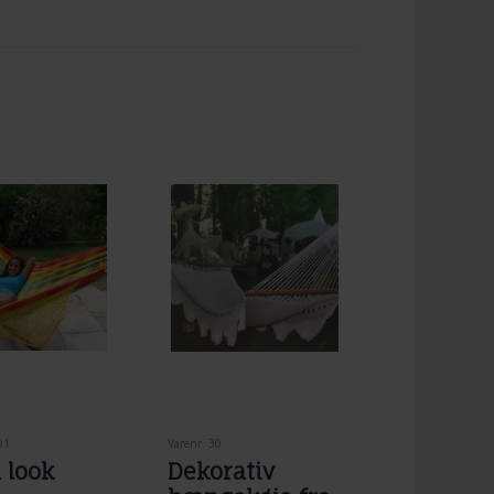
01
Varenr. 30
l look
Dekorativ