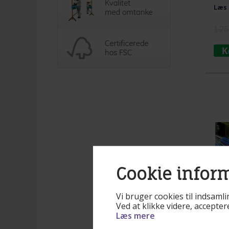
Læs 
1.2
Cookie infor
Vi bruger cookies til indsamli
Ved at klikke videre, accepte
Læs mere