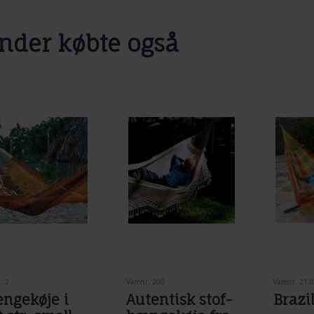
nder købte også
. 2
Varenr. 200
Varenr. 211
ngekøje i
Autentisk stof-
Brazi