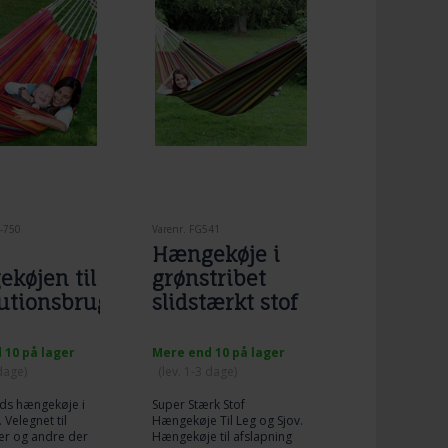
2-750
Varenr. FG541
Hængekøje i
køjen til
grønstribet
tutionsbrug
slidstærkt stof
 10 på lager
Mere end 10 på lager
 dage)
(lev. 1-3 dage)
eds hængekøje i
Super Stærk Stof
 Velegnet til
Hængekøje Til Leg og Sjov.
ner og andre der
Hængekøje til afslapning