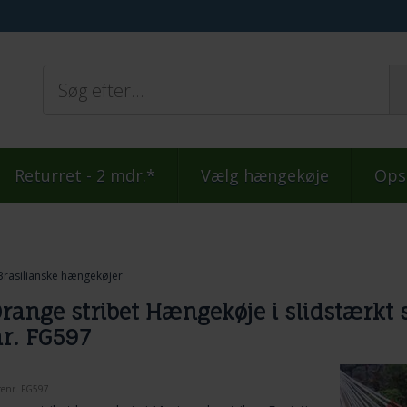
Returret - 2 mdr.*
Vælg hængekøje
Ops
Brasilianske hængekøjer
range stribet Hængekøje i slidstærkt
r. FG597
renr.
FG597