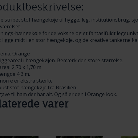
oduktbeskrivelse:
 stribet stof hængekøje til hygge, leg, institutionsbrug, sjo
værelset.
pnings-hængekøje for de voksne og et fantasifuldt legeunive
 ligge midt i en stor hængekøje, og de kreative tankerne kan
tema: Orange
 liggeareal i hængekøjen. Bemærk den store størrelse.
real 2,70 x 1,70 m
længde 4,3 m.
norre er ekstra stærke.
ust stof hængekøje fra Brasilien.
ave til ham der har alt. Og så er den i Orange look.
laterede varer