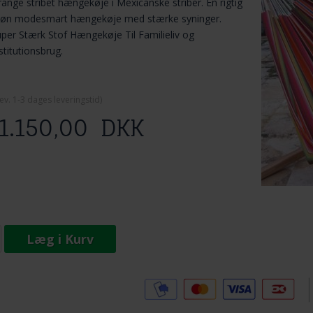
ange stribet hængekøje i Mexicanske striber. En rigtig
køn modesmart hængekøje med stærke syninger.
per Stærk Stof Hængekøje Til Familieliv og
stitutionsbrug.
ev. 1-3 dage
s leveringstid)
1.150,00
DKK
Læg i Kurv
Tilføj til Ønskeskyen