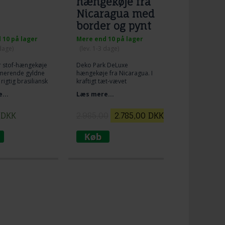
hængekøje fra
Nicaragua med
border og pynt
 10 på lager
Mere end 10 på lager
 dage)
(lev. 1-3 dage)
or stof-hængekøje
Deko Park DeLuxe
merende gyldne
hængekøje fra Nicaragua. I
 rigtig brasiliansk
kraftigt tæt-vævet
bomuldsnet med fine
...
Læs mere...
håndfremstillede border
og dekorationer med
tværpinde/barre.
DKK
2.985,00
2.785,00
DKK
Romantisk nydelse til park,
hus og udeliv. Hængekøjen
for livsstilsnydere som skal
have noget ekstra lækkert
at se på og de romantiske
drømme kan tage fart.