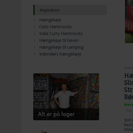
Inspiration
Hængekøje
Cielo Hammocks
India Curry Hammocks
Hængekøje til haven
Hængekøje til camping
Indendørs hængekøje
Varen
Hæ
Sli
St
Rø
Mere
(lev
Stof
Rød L
Afsla