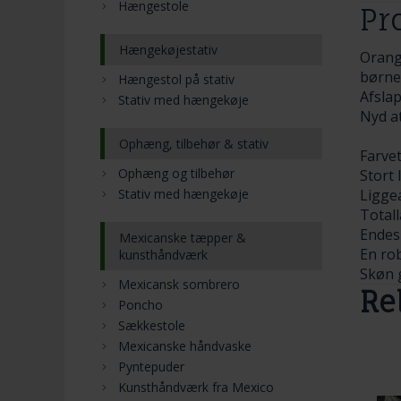
Hængestole
Pr
Hængekøjestativ
Orange
børne
Hængestol på stativ
Afsla
Stativ med hængekøje
Nyd at
Ophæng, tilbehør & stativ
Farve
Ophæng og tilbehør
Stort
Stativ med hængekøje
Liggea
Total
Endes
Mexicanske tæpper &
En rob
kunsthåndværk
Skøn g
Mexicansk sombrero
Re
Poncho
Sækkestole
Mexicanske håndvaske
Pyntepuder
Kunsthåndværk fra Mexico