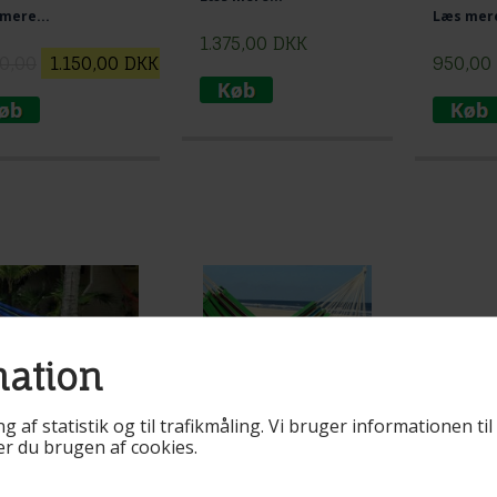
hinanden.
ikke syne
mere...
Læs mere
trådhænge
1.375,00
DKK
50,00
1.150,00
DKK
950,00
mation
ng af statistik og til trafikmåling. Vi bruger informationen t
rer du brugen af cookies.