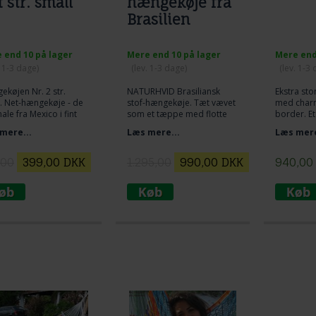
 str. small
hængekøje fra
Brasilien
 end 10 på lager
Mere end 10 på lager
Mere end
. 1-3 dage)
(lev. 1-3 dage)
(lev. 1-3
køjen Nr. 2 str.
NATURHVID Brasiliansk
Ekstra st
. Net-hængekøje - de
stof-hængekøje. Tæt vævet
med char
nale fra Mexico i fint
som et tæppe med flotte
border. Et
vævet bomuldsnet.
håndfremstillede frønser
look.
mere...
Læs mere...
Læs mere
 person. Der er plads
og border i 100% bomuld.
t ligge på langs og
Varm, lækker og
nalt. Lille mexicanske
charmerende.
,00
399,00
DKK
1.295,00
990,00
DKK
940,00
ekøje.