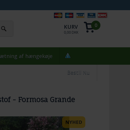
0
KURV
0,00 DKK
ætning af hængekøje
Bestil Nu
 stof - Formosa Grande