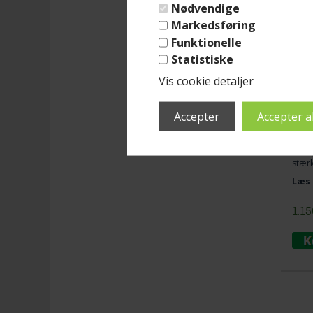
Nødvendige
Varen
Markedsføring
IN
Funktionelle
Hæ
Statistiske
far
Vis cookie detaljer
ti
Mere
(lev
Super
Hænge
stær
genn
Læs 
hæng
1.1