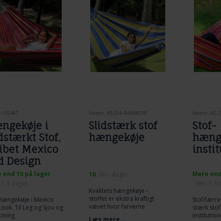
r. FG487
Varenr. 85334-RAINBOW
Varenr. 60-
ngekøje i
Slidstærk stof
Stof-
dstærkt Stof,
hængekøje
hænge
ribet Mexico
insti
d Design
 end 10 på lager
Mere end
10
(lev. dage)
. 1-3 dage)
(lev. 1-3
Kvalitets hængekøje -
stoffet er ekstra kraftigt
 Hængekøje i Mexico
Stof/lærr
vævet hvor farverne
ook. Til Leg og Sjov og
stærk stof.
bevægger sig trinvist ind i
pning
institutio
Læs mere...