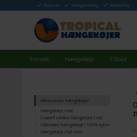
Returret
Hurtig levering
MobilePay
Forside
Hængekøje
Tilbud
Mexicanske hængekøjer
O
Hængekøje i net
n
Coated udelivs hængekøje i net
Udendørs hængekøje i 100% nylon
Hængekøje i tyk snor
Va