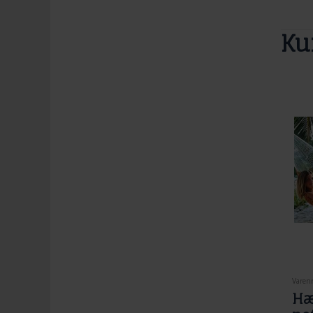
Ku
Varenr
Hæ