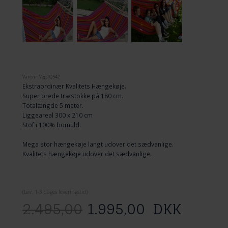
Varenr.
VggTQ542
Ekstraordinær Kvalitets Hængekøje.
Super brede træstokke på 180 cm.
Totalængde 5 meter.
Liggeareal 300 x 210 cm
Stof i 100% bomuld.
Mega stor hængekøje langt udover det sædvanlige.
Kvalitets hængekøje udover det sædvanlige.
(
Lev. 1-3 dage
s leveringstid)
2.495,00
1.995,00
DKK