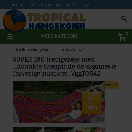
Returret
Hurtig levering
MobilePay
0
VÆLG KATEGORI
Brasilianske hængekøjer
»
Hængekøjer i stof
SUPER 180 hængekøje med
udstrakte tværpinde de skønneste
farverige nuancer. VggTQ542
Spar
500,-
(20%)