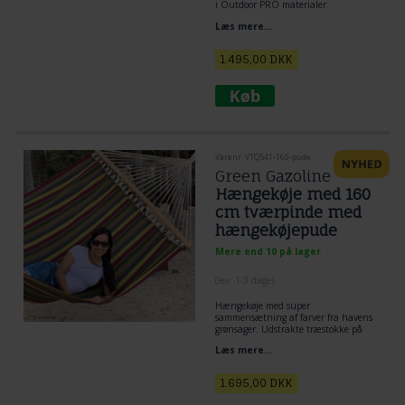
i Outdoor PRO materialer.
Læs mere...
1.495,00
DKK
Varenr. VTQ541-160-pude
Green Gazoline
Hængekøje med 160
cm tværpinde med
hængekøjepude
Mere end 10 på lager
(lev. 1-3 dage)
Hængekøje med super
sammensætning af farver fra havens
grønsager. Udstrakte træstokke på
160 cm i hængekøjen, gør denne
Læs mere...
hængekøje til et fund til den grønne
have.
1.695,00
DKK