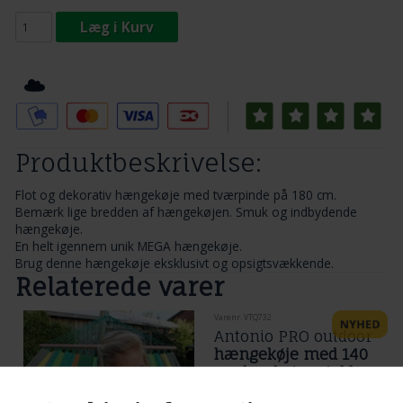
Læg i Kurv
Tilføj til Ønskeskyen
Produktbeskrivelse:
Flot og dekorativ hængekøje med tværpinde på 180 cm.
Bemærk lige bredden af hængekøjen. Smuk og indbydende
hængekøje.
En helt igennem unik MEGA hængekøje.
Brug denne hængekøje eksklusivt og opsigtsvækkende.
Relaterede varer
Varenr. VTQ732
Antonio PRO outdoor
hængekøje med 140
cm brede træstokke.