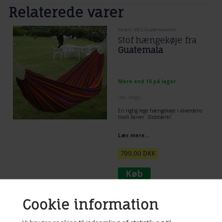
Relaterede varer
Varenr. 60-2-Guatemalamix
Stof hængekøje fra
Guatemala
Mere end 10 på lager
(lev. dage)
En rigtig lege hængekøje i alverdens
tivoli farver. Slidstærk!
Læs mere...
799,00
DKK
Cookie information
Varenr. FM071
Ternet Hængekøje i