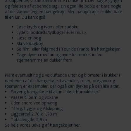
afslappende, vi kan kan komme i tanke om. Den sagte gyngen
og følelsen af at befinde sig i sin egen lille boble er bare nogle
af de skønne ting en hængekøje. Men hængekøjer er ikke bare
til en lur. Du kan også:
Løse kryds og tværs eller sudoku
Lytte til podcasts/lydbøger eller musik
Læse en bog
Skrive dagbog
Se film, eller følg med i Tour de France fra hængekøjen
Tage dynen med ud og nyde tusmørket inden
stjernehimmelen dukker frem
Plant eventuelt nogle velduftende urter og blomster i krukker i
nærheden af din hængekøje. Lavendler, roser, oregano og
rosmarin er eksempler, der også kan dyrkes på den lille altan.
Farverig hængekøje til altan i blødt bomuldsstof
Passer til børn og voksne
Uden snore ved ophæng
Til leg, hygge og Afslapning.
Liggeareal 2,70 x 1,70 m
Totallængde: 2,9 m
Se hele vores udvalg af hængekøjer
her
.