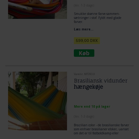
(lev. 1-3 dage)
Smukke skønne farve-sammen-
sætninger i stof. Fyldt med glade
farver.
Læs mere...
599,00
DKK
Varenr. MF393.0
Brasiliansk vidunder
hængekøje
Mere end 10 på lager
(lev. 1-3 dage)
Brazilian color - de brasilianske farver
som enhver brasilianer elsker, uanset
om det er til fodboldkamp eller
hverdagens påklædning, her er farver