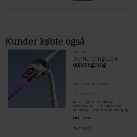
Kunder købte også
Varenr. 50
Tov til hængekøje
ophængning
Mere end 10 på lager
(lev. 1-3 dage)
Tov 2 x 3 meter tov flettet m.
polyesterkerne. Enkelt tilbehør til
hængekøje. Se nærmere på foto og Lig
tov dobbelt omkring træ og lav et
Læs mere...
flagknob mellem hængekøje og tov.
Den mest enkelt og praktiske løsning
til ophængning af hængekøje.
79,00
DKK