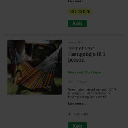
Læs mere...
gengivet i en vidunderlig robust
hængekøje.
499,00
DKK
Varenr. C594
Ternet Stof
Hængekøje til 1
person
Mere end 10 på lager
(lev. 1-3 dage)
Ternet retro hængekøje i stof. 100 %
farveægte. En af de helt skønne
farverige hængekøje i stof til
børneværelset og institutionsmiljøet.
Læs mere...
499,00
DKK