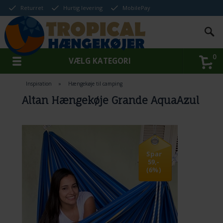
Returret
Hurtig levering
MobilePay
0
VÆLG KATEGORI
Inspiration
»
Hængekøje til camping
Altan Hængekøje Grande AquaAzul
Spar
59,-
(6%)