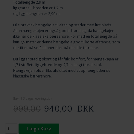
Totallængde 2,9 m
liggeareal i bredden er 1,7 m
og liggelængden er 2,90 m.
Lille praktisk hængekøje til altan og steder med lidt plads.
Altan hængekøjen er også god til børn leg, da hængekøjen
ikke har de klassiske bæresnore. For med en totallængde på
kun 2,9 meter er denne hængekøje god til korte afstande, som
der tit er på små altaner eller på den lille terrasse.
Du ligger stadig skønt og får fuld komfort, for hængekøjen er
1,7 i stoffets liggebredde og 2,7 m langt tekstil stof.
Hængekøjen bliver fiks afsluttet med et ophæng uden de
klassiske bærersnore.
(
Lev. 1-3 dage
s leveringstid)
999,00
940,00
DKK
Læg i Kurv