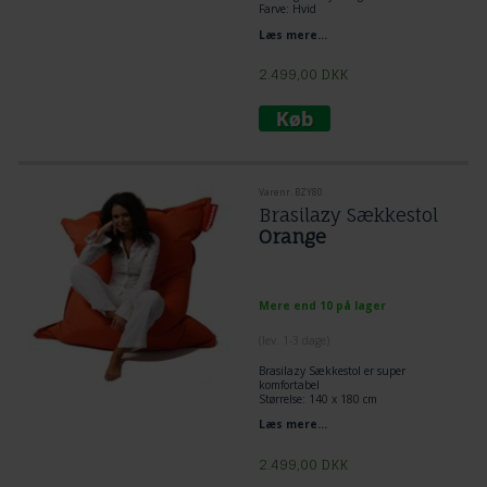
Farve: Hvid
Læs mere...
2.499,00
DKK
Varenr. BZY80
Brasilazy Sækkestol
Orange
Mere end 10 på lager
(lev. 1-3 dage)
Brasilazy Sækkestol er super
komfortabel
Størrelse: 140 x 180 cm
Fyld: Ægte Krøyerkugler
Læs mere...
Farve: ORANGE
Brasilazy er en ekstraordinær
superkvalitetsækkestol.
2.499,00
DKK