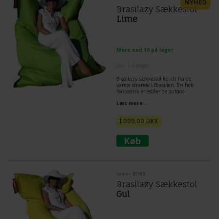
Brasilazy Sækkestol
Lime
Mere end 10 på lager
(lev. 1-4 dage)
Brasilazy sækkestol kendt fra de
varme strande i Brasilien. En helt
fantastisk enestående outdoor
sækkestol.
Læs mere...
1.999,00
DKK
Varenr. BZY60
Brasilazy Sækkestol
Gul