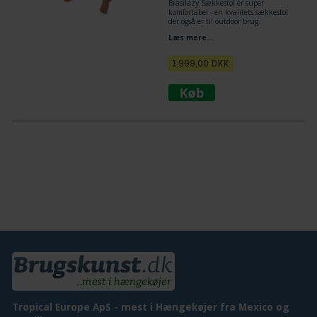
Brasilazy Sækkestol er super
komfortabel - en kvalitets sækkestol
der også er til outdoor brug.
Størrelse: 140 x 180 cm
Læs mere...
Fyld: Ægte Krøyerkugler
Farve: Blå
Brasilazy er en ekstraordinær
1.999,00
DKK
superkvalitets sækkestol. Slidstærk,
komfortabel og sundhedsvenlig.
Tropical Europe ApS - mest i Hængekøjer fra Mexico og