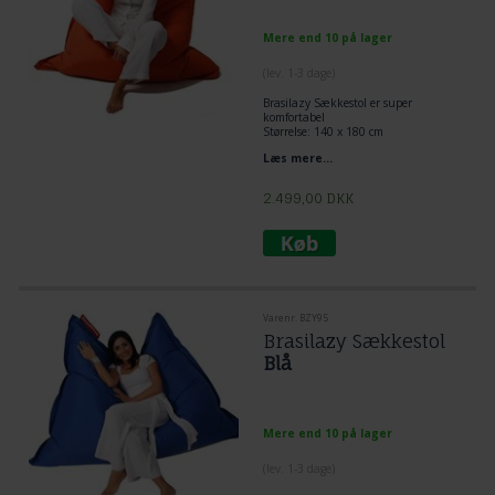
Mere end 10 på lager
(lev. 1-3 dage)
Brasilazy Sækkestol er super
komfortabel
Størrelse: 140 x 180 cm
Fyld: Ægte Krøyerkugler
Læs mere...
Farve: ORANGE
Brasilazy er en ekstraordinær
superkvalitetsækkestol.
2.499,00
DKK
Varenr. BZY95
Brasilazy Sækkestol
Blå
Mere end 10 på lager
(lev. 1-3 dage)