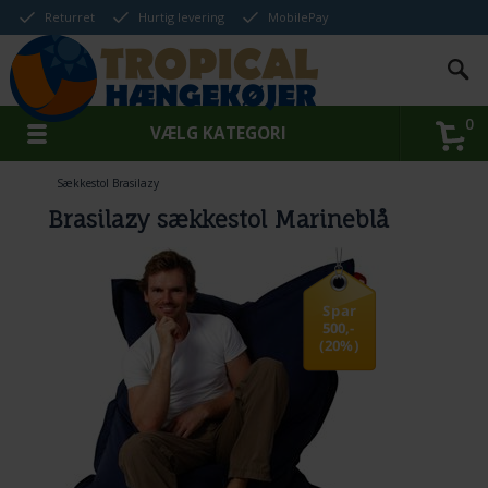
Returret
Hurtig levering
MobilePay
0
VÆLG KATEGORI
Sækkestol Brasilazy
Brasilazy sækkestol Marineblå
Spar
500,-
(20%)