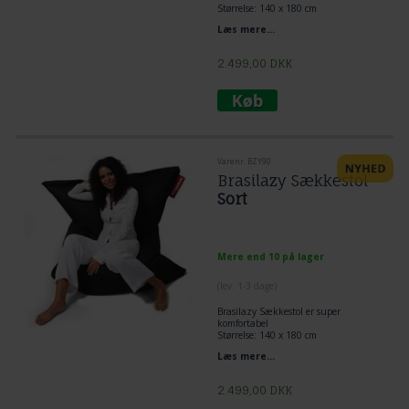
Størrelse: 140 x 180 cm
Fyld: Ægte Krøyerkugler
Læs mere...
Farve: GRØN
Brasilazy er en ekstraordinær
superkvalitetsækkestol.
2.499,00
DKK
Varenr. BZY90
Brasilazy Sækkestol
Sort
Mere end 10 på lager
(lev. 1-3 dage)
Brasilazy Sækkestol er super
komfortabel
Størrelse: 140 x 180 cm
Fyld: Ægte Krøyerkugler
Læs mere...
Farve: Sort
Brasilazy er en ekstraordinær
superkvalitetsækkestol.
2.499,00
DKK
SÆKKESTOL i KVALITET.