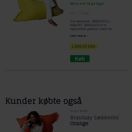
Mere end 10 på lager
(lev. 1-3 dage)
Gul sækkestol. SÆKKESTOL i
KVALITET. BRASILAZY er et
højkvalitets produkt inden for
sækkestole.
Læs mere...
1.999,00
DKK
Kunder købte også
Varenr. BZY80
Brasilazy Sækkestol
Orange