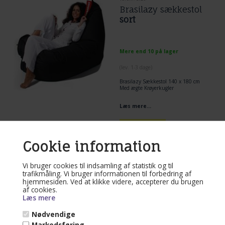
Brasilazy sækkestol
sort
Mere end 10 på lager
(lev. 1-3 dage)
Brasilazy Sækkestol 140 x 180 cm
Med ægte Krøyerkugler
Benyt dig af introduktionstilbudet
Læs mere...
- det er et enestående tilbud netop
nu!
1.995,00
DKK
Cookie information
Vi bruger cookies til indsamling af statistik og til
trafikmåling. Vi bruger informationen til forbedring af
Varenr. BZY75
hjemmesiden. Ved at klikke videre, accepterer du brugen
Brasilazy Sækkestol
af cookies.
Læs mere
Brun
Nødvendige
Markedsføring