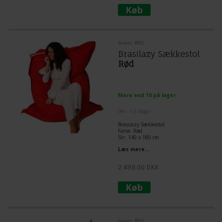
Varenr. BR35
Brasilazy Sækkestol
Rød
Mere end 10 på lager
(lev. 1-3 dage)
Brasilazy Sækkestol
Farve: Rød
Str. 140 x 180 cm
Med ægte Krøyerkugler
Læs mere...
Køb en unik solid kvalitet sækkestol
til udeliv og indendørs brug.
2.499,00
DKK
Varenr. BR20