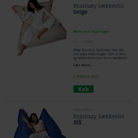
Brasilazy sækkestol
beige
Mere end 10 på lager
(lev. 1-3 dage)
Beige Brasilazy Sækkestol med 400
liter ægte krøyerkugler. Den unikke
og bedste dimension for en sækkestol
på 140 x 180 cm
Læs mere...
De ægte krøyerkugler er faste og
kommer tilbage til sin form efter brug.
Farve: BEIGE
2.499,00
DKK
Varenr. BZY95
Brasilazy Sækkestol
Blå