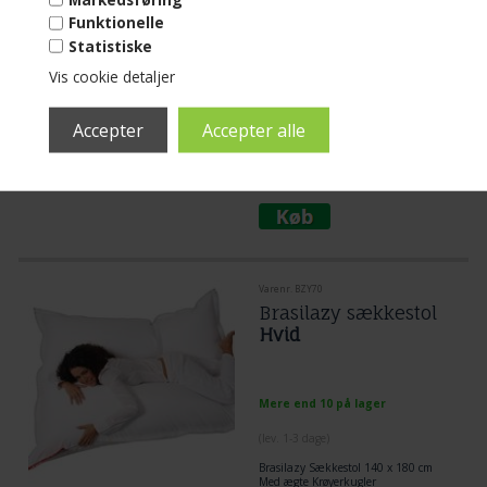
Mere end 10 på lager
Funktionelle
Statistiske
(lev. 1-3 dage)
Vis cookie detaljer
Brasilazy Sækkestol
Størrelse: 140 x 180 cm
Fyld: Ægte Krøyerkugler
Farve: BRUN
Læs mere...
2.499,00
DKK
Varenr. BZY70
Brasilazy sækkestol
Hvid
Mere end 10 på lager
(lev. 1-3 dage)
Brasilazy Sækkestol 140 x 180 cm
Med ægte Krøyerkugler