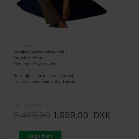
Varenr.
BR30
Brasilazy Sækkestol Marineblå
Str. 140 x 180 cm
Med ægte Krøyerkugler
Benyt dig af introduktionstilbudet
- det er et enestående tilbud netop nu!
(
Lev. 1-3 dage
s leveringstid)
2.499,00
1.999,00
DKK
Læg i Kurv