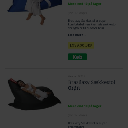
Mere end 10 på lager
(lev. 1-3 dage)
Brasilazy Sækkestol er super
komfortabel - en kvalitets sækkestol
der også er til outdoor brug.
Størrelse: 140 x 180 cm
Læs mere...
Fyld: Ægte Krøyerkugler
Farve: Blå
Brasilazy er en ekstraordinær
1.999,00
DKK
superkvalitets sækkestol. Slidstærk,
komfortabel og sundhedsvenlig.
Varenr. BZY85
Brasilazy Sækkestol
Grøn
Mere end 10 på lager
(lev. 1-3 dage)
Brasilazy Sækkestol er super
komfortabel