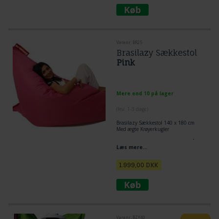
Varenr. BR25
Brasilazy Sækkestol
Pink
Mere end 10 på lager
(lev. 1-3 dage)
Brasilazy Sækkestol 140 x 180 cm
Med ægte Krøyerkugler
KVALITETS SÆKKESTOL I PINK - BÅDE
Læs mere...
STOF MATERIALE OG FYLD. KVALITET
UD OVER DET SÆDVANLIGE!
1.999,00
DKK
Varenr. BZY40