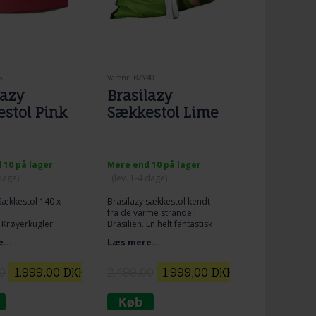
5
Varenr. BZY40
lazy
Brasilazy
stol Pink
Sækkestol Lime
 10 på lager
Mere end 10 på lager
 dage)
(lev. 1-4 dage)
Sækkestol 140 x
Brasilazy sækkestol kendt
fra de varme strande i
Krøyerkugler
Brasilien. En helt fantastisk
enestående outdoor
...
Læs mere...
 SÆKKESTOL I
sækkestol.
DE STOF
E OG FYLD.
0
1.999,00
DKK
2.499,00
1.999,00
DKK
 UD OVER DET
GE!