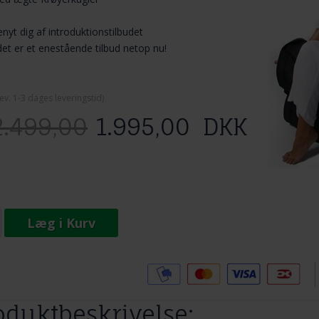
nyt dig af introduktionstilbudet
det er et enestående tilbud netop nu!
ev. 1-3 dage
s leveringstid)
2.499,00
1.995,00
DKK
Læg i Kurv
Tilføj til Ønskeskyen
oduktbeskrivelse: