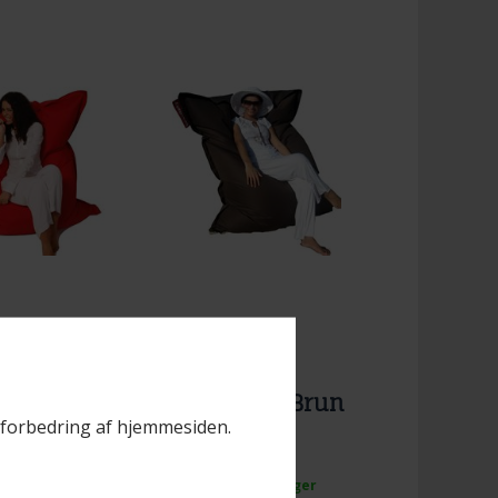
5
Varenr. BZY75
lazy
Brasilazy
stol Rød
Sækkestol Brun
il forbedring af hjemmesiden.
 10 på lager
Mere end 10 på lager