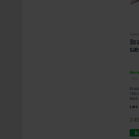
Varen
Br
sæ
Mere
(lev
Brasi
180 
Med 
Farve
Læs 
2.4