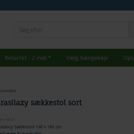
Returret - 2 mdr.*
Vælg hængekøje
Ops
Gaveidéer
rasilazy sækkestol sort
renr.
BR20
asilazy Sækkestol 140 x 180 cm
ed ægte Krøyerkugler