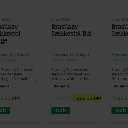
r. BZY65
Varenr. BZY95
Varenr. BZY
asilazy
Brasilazy
Brasi
kkestol
Sækkestol Blå
Sække
ige
 end 10 på lager
Mere end 10 på lager
Mere end
. 1-3 dage)
(lev. 1-3 dage)
(lev. 1-3
 Brasilazy Sækkestol
Brasilazy Sækkestol er
Brasilazy 
00 liter ægte
super komfortabel - en
super kom
rkugler. Den unikke og
kvalitets sækkestol der
Størrelse:
te dimension for en
også er til outdoor brug.
Fyld: Ægte
mere...
Læs mere...
Læs mere
estol på 140 x 180 cm
Størrelse: 140 x 180 cm
Farve: G
te krøyerkugler er
Fyld: Ægte Krøyerkugler
Brasilazy 
 og kommer tilbage til
Farve: Blå
ekstraord
99,00
DKK
2.499,00
1.999,00
DKK
2.499,0
orm efter brug.
Brasilazy er en
superkvali
: BEIGE
ekstraordinær
superkvalitets sækkestol.
Slidstærk, komfortabel og
sundhedsvenlig.