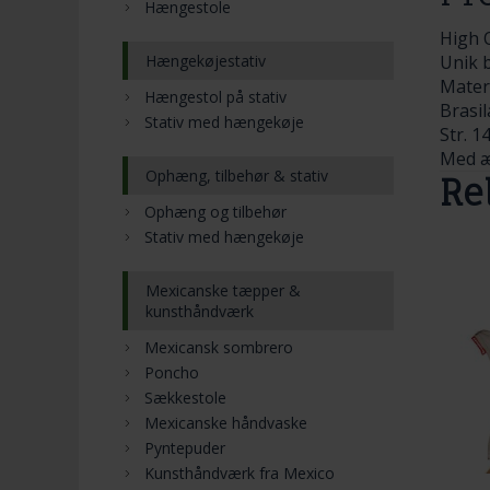
Hængestole
High 
Hængekøjestativ
Unik 
Mater
Hængestol på stativ
Brasi
Stativ med hængekøje
Str. 1
Med æ
Ophæng, tilbehør & stativ
Re
Ophæng og tilbehør
Stativ med hængekøje
Mexicanske tæpper &
kunsthåndværk
Mexicansk sombrero
Poncho
Sækkestole
Mexicanske håndvaske
Pyntepuder
Kunsthåndværk fra Mexico