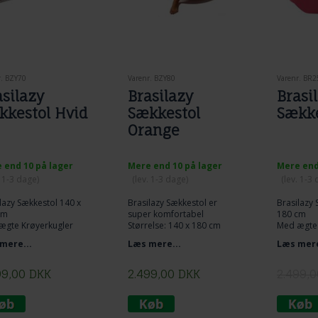
r. BZY70
Varenr. BZY80
Varenr. BR2
asilazy
Brasilazy
Brasi
kkestol Hvid
Sækkestol
Sække
Orange
 end 10 på lager
Mere end 10 på lager
Mere end
. 1-3 dage)
(lev. 1-3 dage)
(lev. 1-3
lazy Sækkestol 140 x
Brasilazy Sækkestol er
Brasilazy 
cm
super komfortabel
180 cm
ægte Krøyerkugler
Størrelse: 140 x 180 cm
Med ægte 
: Hvid
Fyld: Ægte Krøyerkugler
mere...
Læs mere...
Læs mere
Farve: ORANGE
KVALITETS
Brasilazy er en
PINK - BÅ
ekstraordinær
MATERIAL
99,00
DKK
2.499,00
DKK
2.499,0
superkvalitetsækkestol.
KVALITET
SÆDVANLI