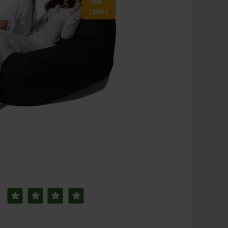
504,-
(20%)