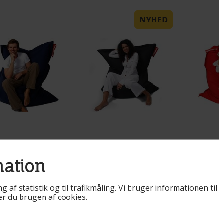
r. BR30
Varenr. BZY90
Varenr. BR3
mation
asilazy
Brasilazy
Brasi
kkestol
Sækkestol Sort
Sække
ng af statistik og til trafikmåling. Vi bruger informationen t
rineblå
rer du brugen af cookies.
 end 10 på lager
Mere end 10 på lager
Mere end