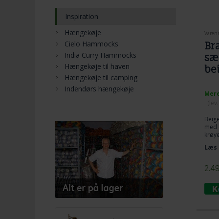
Inspiration
Hængekøje
Varen
Cielo Hammocks
Br
India Curry Hammocks
sæ
Hængekøje til haven
be
Hængekøje til camping
Indendørs hængekøje
Mere
(lev
Beige
med 4
krøye
beds
Læs 
sækk
De æg
faste
2.4
sin f
Farve