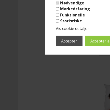
(lev
Nødvendige
Markedsføring
Brasi
Mari
Funktionelle
Str. 
Statistiske
Med 
Læs 
Vis cookie detaljer
Benyt
intro
2.4
- det
tilbu