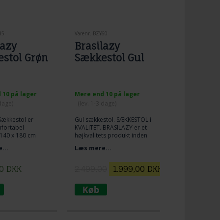
85
Varenr. BZY60
lazy
Brasilazy
stol Grøn
Sækkestol Gul
 10 på lager
Mere end 10 på lager
 dage)
(lev. 1-3 dage)
Sækkestol er
Gul sækkestol. SÆKKESTOL i
fortabel
KVALITET. BRASILAZY er et
 140 x 180 cm
højkvalitets produkt inden
 Krøyerkugler
for sækkestole.
...
Læs mere...
RØN
er en
inær
0
DKK
2.499,00
1.999,00
DKK
tetsækkestol.