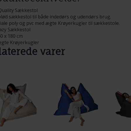
Quality Sækkestol
blød sækkestol til både indedørs og udendørs brug.
iale poly og pvc med ægte Krøyerkugler til sækkestole.
lazy Sækkestol
40 x 180 cm
gte Krøyerkugler
laterede varer