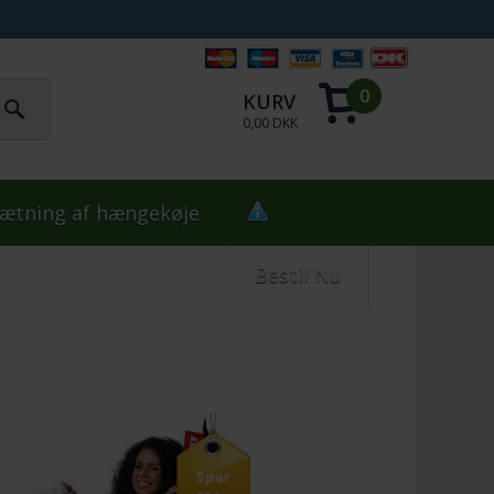
0
KURV
0,00 DKK
ætning af hængekøje
Bestil Nu
Spar