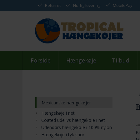
Returret
Hurtig levering
MobilePay
Forside
Hængekøje
Tilbud
Mexicanske hængekøjer
B
Hængekøje i net
Coated udelivs hængekøje i net
Va
Udendørs hængekøje i 100% nylon
Br
Hængekøje i tyk snor
M